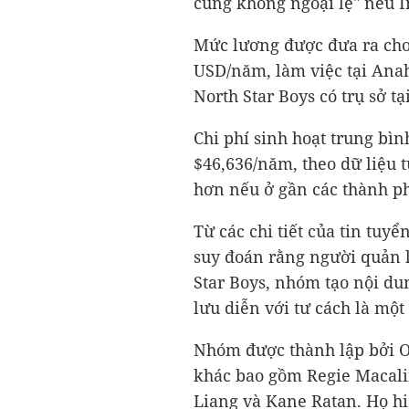
cũng không ngoại lệ" nếu I
Mức lương được đưa ra cho
USD
/năm, làm việc tại Ana
North Star Boys có trụ sở t
Chi phí sinh hoạt trung bìn
$46,636/năm, theo dữ liệu t
hơn nếu ở gần các thành p
Từ các chi tiết của tin tuyể
suy đoán rằng người quản l
Star Boys, nhóm tạo nội du
lưu diễn với tư cách là một
Nhóm được thành lập bởi Ol
khác bao gồm Regie Macali
Liang và Kane Ratan. Họ hiệ