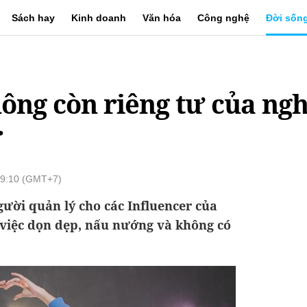
Sách hay
Kinh doanh
Văn hóa
Công nghệ
Đời sốn
ông còn riêng tư của ngh
r
09:10 (GMT+7)
gười quản lý cho các Influencer của
 việc dọn dẹp, nấu nướng và không có