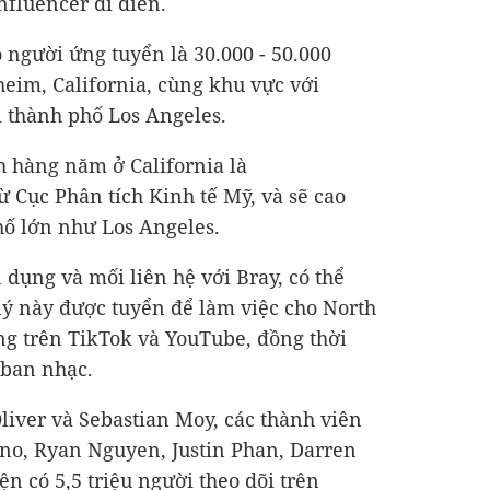
nfluencer đi diễn.
 người ứng tuyển là 30.000 -
50.000
heim, California, cùng khu vực với
ại thành phố Los Angeles.
h hàng năm ở California là
ừ Cục Phân tích Kinh tế Mỹ, và sẽ cao
hố lớn như Los Angeles.
n dụng và mối liên hệ với Bray, có thể
ý này được tuyển để làm việc cho North
ng trên TikTok và YouTube, đồng thời
 ban nhạc.
iver và Sebastian Moy, các thành viên
no, Ryan Nguyen, Justin Phan, Darren
n có 5,5 triệu người theo dõi trên