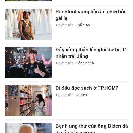
Rashford vung tiền ăn chơi bên
gái lạ
1 giờ trước
Thể thao
Đẩy công thần lên ghế dự bị, T1
nhận trái đắng
1 giờ trước
Công nghệ
Đi đâu đọc sách ở TP.HCM?
1 giờ trước
Du lịch
Bệnh ung thư của ông Biden đã
di căn vào xương