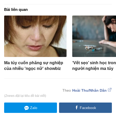
Bài liên quan
Ma túy cuốn phăng sự nghiệp
‘Vết sẹo’ sinh học tro
của nhiều 'ngọc nữ' showbiz
người nghiện ma túy
Hoài Thu/Nhân Dân
(Znews đặt lại tiêu đề bài viết)
Zalo
Facebook