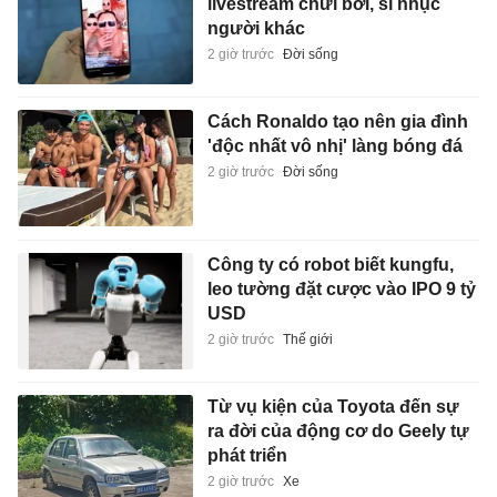
livestream chửi bới, sỉ nhục
người khác
2 giờ trước
Đời sống
Cách Ronaldo tạo nên gia đình
'độc nhất vô nhị' làng bóng đá
2 giờ trước
Đời sống
Công ty có robot biết kungfu,
leo tường đặt cược vào IPO 9 tỷ
USD
2 giờ trước
Thế giới
Từ vụ kiện của Toyota đến sự
ra đời của động cơ do Geely tự
phát triển
2 giờ trước
Xe