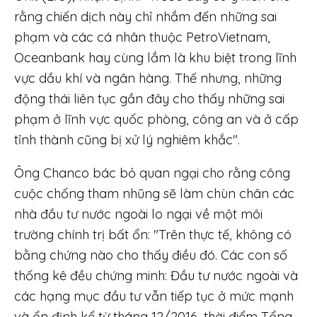
rằng chiến dịch này chỉ nhắm đến những sai
phạm và các cá nhân thuộc PetroVietnam,
Oceanbank hay cùng lắm là khu biệt trong lĩnh
vực dầu khí và ngân hàng. Thế nhưng, những
động thái liên tục gần đây cho thấy những sai
phạm ở lĩnh vực quốc phòng, công an và ở cấp
tỉnh thành cũng bị xử lý nghiêm khắc".
Ông Chanco bác bỏ quan ngại cho rằng công
cuộc chống tham nhũng sẽ làm chùn chân các
nhà đầu tư nước ngoài lo ngại về một môi
trường chính trị bất ổn: "Trên thực tế, không có
bằng chứng nào cho thấy điều đó. Các con số
thống kê đều chứng minh: Đầu tư nước ngoài và
các hạng mục đầu tư vẫn tiếp tục ở mức mạnh
và ổn định kể từ tháng 12/2016, thời điểm Tổng