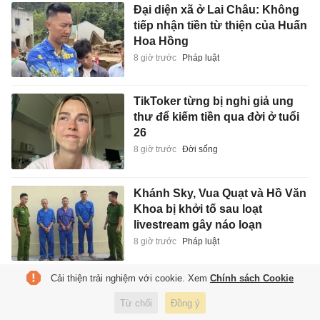
Đại diện xã ở Lai Châu: Không
tiếp nhận tiền từ thiện của Huấn
Hoa Hồng
8 giờ trước
Pháp luật
TikToker từng bị nghi giả ung
thư để kiếm tiền qua đời ở tuổi
26
8 giờ trước
Đời sống
Khánh Sky, Vua Quạt và Hồ Văn
Khoa bị khởi tố sau loạt
livestream gây náo loạn
8 giờ trước
Pháp luật
Cải thiện trải nghiệm với cookie. Xem
Chính sách Cookie
Rapper MCK dừng diễn đêm
nhạc ở TP.HCM
Từ chối
Đồng ý
8 giờ trước
Giải trí