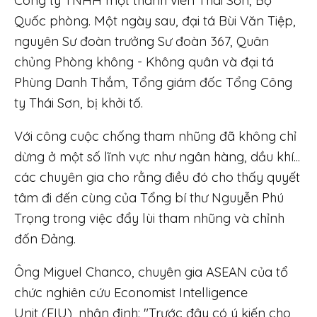
Công ty TNHH một thành viên Thái Sơn, Bộ
Quốc phòng. Một ngày sau, đại tá Bùi Văn Tiệp,
nguyên Sư đoàn trưởng Sư đoàn 367, Quân
chủng Phòng không - Không quân và đại tá
Phùng Danh Thắm, Tổng giám đốc Tổng Công
ty Thái Sơn, bị khởi tố.
Với công cuộc chống tham nhũng đã không chỉ
dừng ở một số lĩnh vực như ngân hàng, dầu khí...
các chuyên gia cho rằng điều đó cho thấy quyết
tâm đi đến cùng của Tổng bí thư Nguyễn Phú
Trọng trong việc đẩy lùi tham nhũng và chỉnh
đốn Đảng.
Ông Miguel Chanco, chuyên gia ASEAN của tổ
chức nghiên cứu Economist Intelligence
Unit (EIU), nhận định: "Trước đây có ý kiến cho