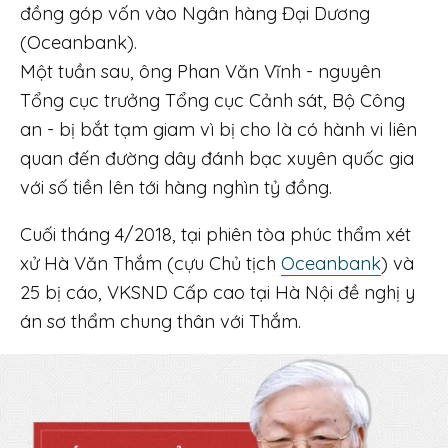
đồng
góp vốn vào Ngân hàng Đại Dương
(Oceanbank).
Một tuần sau, ông Phan Văn Vĩnh - nguyên
Tổng cục trưởng Tổng cục Cảnh sát, Bộ Công
an - bị bắt tạm giam vì bị cho là có hành vi liên
quan đến đường dây đánh bạc xuyên quốc gia
với số tiền lên tới hàng nghìn tỷ đồng.
Cuối tháng 4/2018, tại phiên tòa phúc thẩm xét
xử Hà Văn Thắm (cựu Chủ tịch
Oceanbank
) và
25 bị cáo, VKSND Cấp cao tại Hà Nội đề nghị y
án sơ thẩm chung thân với Thắm.