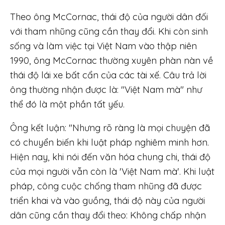
Theo ông McCornac, thái độ của người dân đối
với tham nhũng cũng cần thay đổi. Khi còn sinh
sống và làm việc tại Việt Nam vào thập niên
1990, ông McCornac thường xuyên phàn nàn về
thái độ lái xe bất cẩn của các tài xế. Câu trả lời
ông thường nhận được là: "Việt Nam mà" như
thể đó là một phần tất yếu.
Ông kết luận: "Nhưng rõ ràng là mọi chuyện đã
có chuyển biến khi luật pháp nghiêm minh hơn.
Hiện nay, khi nói đến văn hóa chung chi, thái độ
của mọi người vẫn còn là 'Việt Nam mà'. Khi luật
pháp, công cuộc chống tham nhũng đã được
triển khai và vào guồng, thái độ này của người
dân cũng cần thay đổi theo: Không chấp nhận