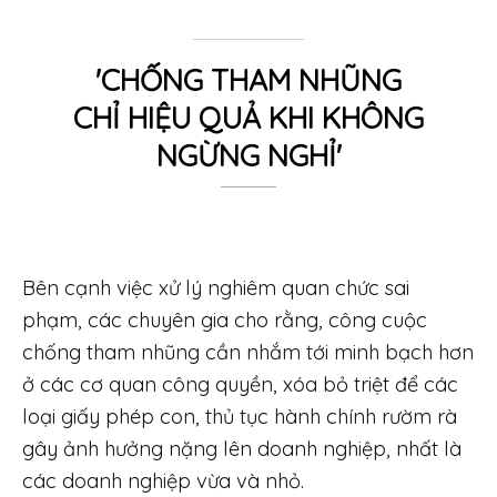
'CHỐNG THAM NHŨNG
CHỈ HIỆU QUẢ KHI KHÔNG
NGỪNG NGHỈ'
Bên cạnh việc xử lý nghiêm quan chức sai
phạm, các chuyên gia cho rằng, công cuộc
chống tham nhũng cần nhắm tới minh bạch hơn
ở các cơ quan công quyền, xóa bỏ triệt để các
loại giấy phép con, thủ tục hành chính rườm rà
gây ảnh hưởng nặng lên doanh nghiệp, nhất là
các doanh nghiệp vừa và nhỏ.