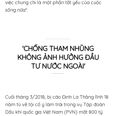
việc chung chi là một phần tất yếu của cuộc
sống nữa".
'CHỐNG THAM NHŨNG
KHÔNG ẢNH HƯỞNG ĐẦU
TƯ NƯỚC NGOÀI'
Cuối tháng 3/2018, bị cáo Đinh La Thăng lĩnh 18
năm tù về tội cố ý làm trái trong vụ Tập đoàn
Dầu khí quốc gia Việt Nam (PVN) mất
800 tỷ