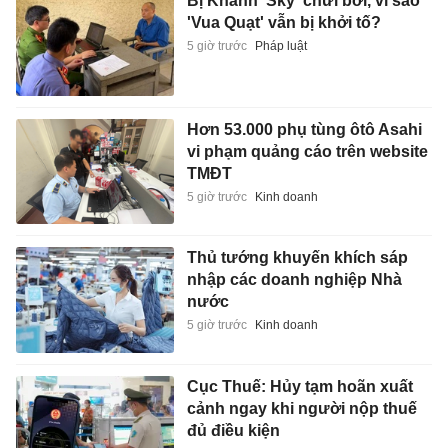
Bị Khánh 'Sky' chửi bới, vì sao
'Vua Quạt' vẫn bị khởi tố?
5 giờ trước
Pháp luật
Hơn 53.000 phụ tùng ôtô Asahi
vi phạm quảng cáo trên website
TMĐT
5 giờ trước
Kinh doanh
Thủ tướng khuyến khích sáp
nhập các doanh nghiệp Nhà
nước
5 giờ trước
Kinh doanh
Cục Thuế: Hủy tạm hoãn xuất
cảnh ngay khi người nộp thuế
đủ điều kiện