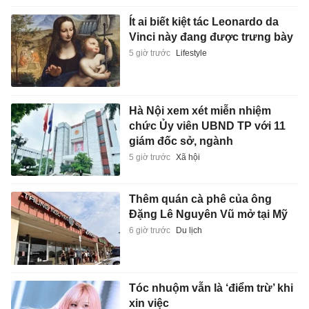
Ít ai biết kiệt tác Leonardo da
Vinci này đang được trưng bày
5 giờ trước
Lifestyle
Hà Nội xem xét miễn nhiệm
chức Ủy viên UBND TP với 11
giám đốc sở, ngành
5 giờ trước
Xã hội
Thêm quán cà phê của ông
Đặng Lê Nguyên Vũ mở tại Mỹ
6 giờ trước
Du lịch
Tóc nhuộm vẫn là ‘điểm trừ’ khi
xin việc