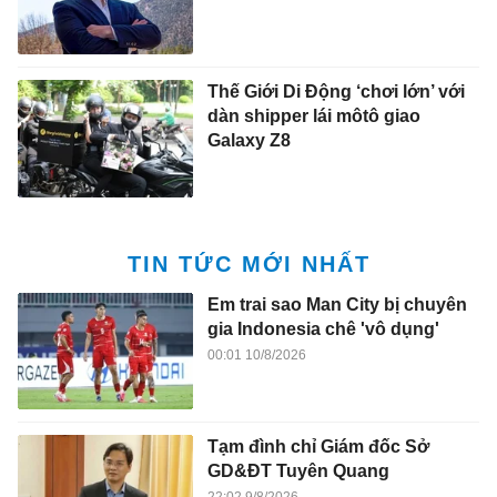
Thế Giới Di Động ‘chơi lớn’ với
dàn shipper lái môtô giao
Galaxy Z8
TIN TỨC MỚI NHẤT
Em trai sao Man City bị chuyên
gia Indonesia chê 'vô dụng'
00:01 10/8/2026
Tạm đình chỉ Giám đốc Sở
GD&ĐT Tuyên Quang