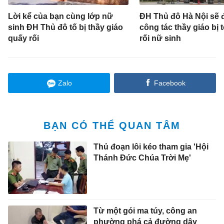
Lời kể của bạn cùng lớp nữ
ĐH Thủ đô Hà Nội sẽ đ
sinh ĐH Thủ đô tố bị thầy giáo
công tác thầy giáo bị 
quấy rối
rối nữ sinh
Zalo
Facebook
BẠN CÓ THỂ QUAN TÂM
Thủ đoạn lôi kéo tham gia 'Hội
Thánh Đức Chúa Trời Mẹ'
Từ một gói ma túy, công an
phường phá cả đường dây