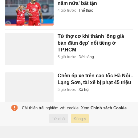
năm nữa' bất tận
4 giờ trước
Thể thao
Từ thợ cơ khí thành 'ông già
bán đầm đẹp' nổi tiếng ở
TP.HCM
5 giờ trước
Đời sống
Chèn ép xe trên cao tốc Hà Nội -
Lạng Sơn, tài xế bị phạt 45 triệu
5 giờ trước
Xã hội
Cải thiện trải nghiệm với cookie. Xem
Chính sách Cookie
Trưng bày sách, báo, ảnh khắc
Từ chối
Đồng ý
họa chân dung chiến sĩ Công
an Thủ đô
5 giờ trước
Xuất bản