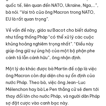
quốc tế, liên quan đến NATO, Ukraine, Nga,...”,
bà nói. “Vai trò của ông Macron trong NATO,
EU là rất quan trọng”.
Về vấn đề này, giáo sư Bacot cho biết dường
như tổng thống Pháp “có thể xử lý các cuộc
khủng hoảng nghiêm trọng nhất”. “Điều này
giúp ông giữ sự ủng hộ của một bộ phận phe
cánh tả lẫn cánh hữu”, ông nhận định.
Một lý do khác được bà Martin đề cập là việc
ông Macron còn đại diện cho sự ổn định của
nước Pháp. Theo bà, việc ông Jean-Luc
Mélenchon hay bà Le Pen thắng cử sẽ đem tới
thay đổi lớn cho nước Pháp, và người dân Pháp
sợ đặt cược vào canh bạc này.