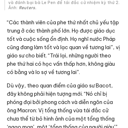
và đánh bại bà Le Pen để tái đắc cử nhiệm kỳ thứ 2.
Ảnh:
Reuters.
“Các thành viên của phe thứ nhất chủ yếu tập
trung ở các thành phố lớn. Họ được giáo dục
tốt và cuộc sống ổn định. Họ nghĩ nước Pháp
cũng đang làm tốt và lạc quan về tương lai”, vị
giáo sư cho biết. “Trái lại, những người theo
phe thứ hai có học vấn thấp hơn, không giàu
có bằng và lo sợ về tương lai”.
Dù vậy, theo quan điểm của giáo sư Bacot,
đây không phải hiện tượng mới. “Nó chỉ bị
phóng đại bởi phong cách và diễn ngôn của
ông Macron: Vị tổng thống vừa tái đắc cử
chưa thể từ bỏ hình ảnh của một tổng thống
‘ngạo mạn’, một ‘tổng thống của người giàu’”,