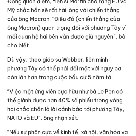
Đồng quan điểm, tiến sĩ Martin cho rằng EU và
Mỹ
chắc hẳn sẽ rất hài lòng với chiến thắng
của ông Macron. “Điều đó (chiến thắng của
ông Macron) quan trọng đối với phương Tây vì
mối quan hệ hai bên vẫn được giữ nguyên”, bà
cho biết.
Dù vậy, theo giáo sư Webber, liên minh
phương Tây có thể phải đối mặt với nguy cơ
còn lớn hơn trong cuộc bầu cử 5 năm tới.
“Việc một ứng viên cực hữu như bà Le Pen có
thể giành được hơn 40% số phiếu trong vòng
hai chắc chắn là lời cảnh báo tới phương Tây,
NATO và EU”, ông nhận xét.
“Nếu sự phân cực về kinh tế, xã hội, văn hóa và