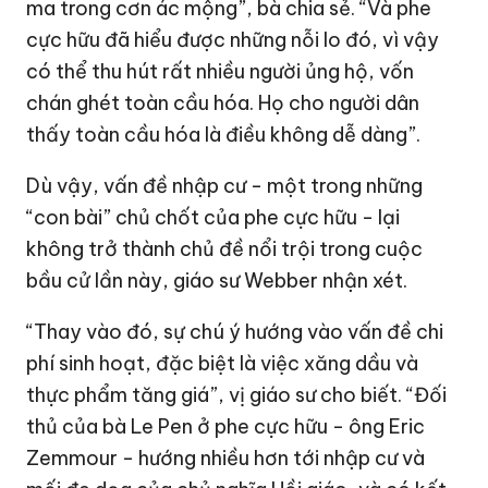
ma trong cơn ác mộng”, bà chia sẻ. “Và phe
cực hữu đã hiểu được những nỗi lo đó, vì vậy
có thể thu hút rất nhiều người ủng hộ, vốn
chán ghét toàn cầu hóa. Họ cho người dân
thấy toàn cầu hóa là điều không dễ dàng”.
Dù vậy, vấn đề nhập cư - một trong những
“con bài” chủ chốt của phe cực hữu - lại
không trở thành chủ đề nổi trội trong cuộc
bầu cử lần này, giáo sư Webber nhận xét.
“Thay vào đó, sự chú ý hướng vào vấn đề chi
phí sinh hoạt, đặc biệt là việc xăng dầu và
thực phẩm tăng giá”, vị giáo sư cho biết. “Đối
thủ của bà Le Pen ở phe cực hữu - ông Eric
Zemmour - hướng nhiều hơn tới nhập cư và