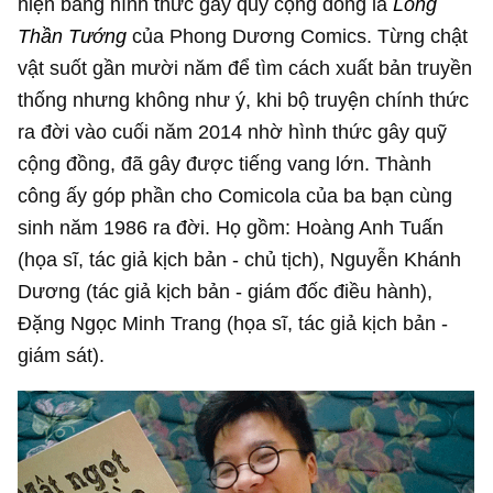
hiện bằng hình thức gây quỹ cộng đồng là
Long
Thần Tướng
của Phong Dương Comics. Từng chật
vật suốt gần mười năm để tìm cách xuất bản truyền
thống nhưng không như ý, khi bộ truyện chính thức
ra đời vào cuối năm 2014 nhờ hình thức gây quỹ
cộng đồng, đã gây được tiếng vang lớn. Thành
công ấy góp phần cho Comicola của ba bạn cùng
sinh năm 1986 ra đời. Họ gồm: Hoàng Anh Tuấn
(họa sĩ, tác giả kịch bản - chủ tịch), Nguyễn Khánh
Dương (tác giả kịch bản - giám đốc điều hành),
Đặng Ngọc Minh Trang (họa sĩ, tác giả kịch bản -
giám sát).