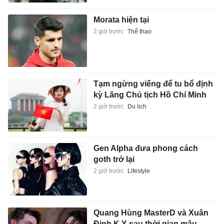
Morata hiện tại
2 giờ trước
Thể thao
Tạm ngừng viếng để tu bổ định
kỳ Lăng Chủ tịch Hồ Chí Minh
2 giờ trước
Du lịch
Gen Alpha đưa phong cách
goth trở lại
2 giờ trước
Lifestyle
Quang Hùng MasterD và Xuân
Định K.Y sau thời gian mâu