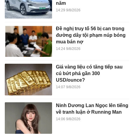
năm
14:29 9/8/2026
Đề nghị truy tố 56 bị can trong
đường dây tội phạm núp bóng
mua bán nợ
14:24 9/8/2026
Giá vàng liệu có tăng tiếp sau
cú bứt phá gần 300
USD/ounce?
14:07 9/8/2026
Ninh Dương Lan Ngọc lên tiếng
về tranh luận ở Running Man
14:06 9/8/2026