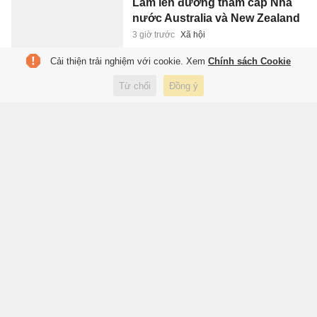
Lâm lên đường thăm cấp Nhà
nước Australia và New Zealand
3 giờ trước
Xã hội
Cải thiện trải nghiệm với cookie. Xem
Chính sách Cookie
Khoảnh khắc ASEAN Cup: Đình
Từ chối
Đồng ý
Bắc dẫn đầu danh sách Vua
phá lưới
3 giờ trước
Thể thao
Cú sốc của Hà An Huy
4 giờ trước
Giải trí
Sắp có mưa sao băng đẹp nhất
năm
4 giờ trước
Du lịch