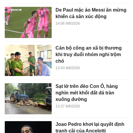
De Paul mặc áo Messi ăn mừng
khiến cả sân xúc động
14:06 9/8/2026
Cán bộ công an xã bị thương
khi truy đuổi nhóm nghi trộm
chó
13:43 9/8/2026
Sạt lở trên đèo Con Ó, hàng
nghìn mét khối đất đá tràn
xuống đường
13:37 9/8/2026
Joao Pedro khơi lại quyết định
tranh cãi của Ancelotti