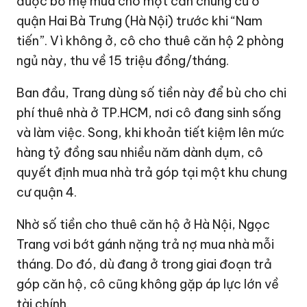
được bố mẹ mua cho một căn chung cư ở
quận Hai Bà Trưng (Hà Nội) trước khi “Nam
tiến”. Vì không ở, cô cho thuê căn hộ 2 phòng
ngủ này, thu về 15 triệu đồng/tháng.
Ban đầu, Trang dùng số tiền này để bù cho chi
phí thuê nhà ở TP.HCM, nơi cô đang sinh sống
và làm việc. Song, khi khoản tiết kiệm lên mức
hàng tỷ đồng sau nhiều năm dành dụm, cô
quyết định mua nhà trả góp tại một khu chung
cư quận 4.
Nhờ số tiền cho thuê căn hộ ở Hà Nội, Ngọc
Trang vơi bớt gánh nặng trả nợ mua nhà mỗi
tháng. Do đó, dù đang ở trong giai đoạn trả
góp căn hộ, cô cũng không gặp áp lực lớn về
tài chính.