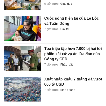
6 giờ trước
Giáo dục
Cuộc sống hiện tại của Lê Lộc
và Tuấn Dũng
7 giờ trước
Giải trí
Tòa triệu tập hơn 7.000 bị hại tới
phiên xét xử vụ án lừa đảo của
Công ty GFDI
7 giờ trước
Pháp luật
Xuất nhập khẩu 7 tháng đã vượt
600 tỷ USD
7 giờ trước
Kinh doanh