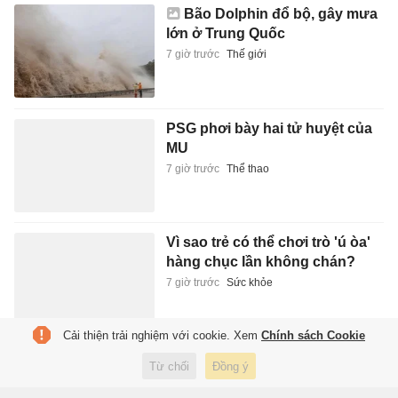
Bão Dolphin đổ bộ, gây mưa
lớn ở Trung Quốc
7 giờ trước
Thế giới
PSG phơi bày hai tử huyệt của
MU
7 giờ trước
Thể thao
Vì sao trẻ có thể chơi trò 'ú òa'
hàng chục lần không chán?
7 giờ trước
Sức khỏe
Cải thiện trải nghiệm với cookie. Xem
Chính sách Cookie
Nhận xét của Ronaldo về Messi
Từ chối
Đồng ý
gây sốt trở lại
7 giờ trước
Thể thao