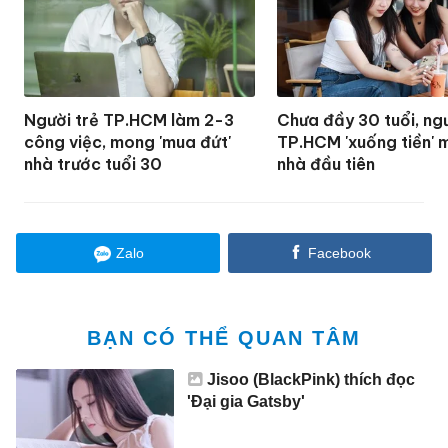
Người trẻ TP.HCM làm 2-3
Chưa đầy 30 tuổi, ngư
công việc, mong 'mua đứt'
TP.HCM 'xuống tiền' 
nhà trước tuổi 30
nhà đầu tiên
Zalo
Facebook
BẠN CÓ THỂ QUAN TÂM
Jisoo (BlackPink) thích đọc
'Đại gia Gatsby'