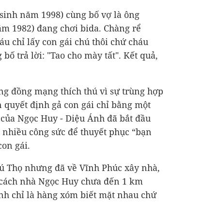
sinh năm 1998) cùng bố vợ là ông
m 1982) đang chơi bida. Chàng rể
háu chỉ lấy con gái chú thôi chứ cháu
bố trả lời: "Tao cho mày tất". Kết quả,
ng đồng mạng thích thú vì sự trùng hợp
 quyết định gả con gái chỉ bằng một
h của Ngọc Huy - Diệu Ánh đã bắt đầu
 nhiều công sức để thuyết phục “bạn
con gái.
ú Thọ nhưng đã về Vĩnh Phúc xây nhà,
ỉ cách nhà Ngọc Huy chưa đến 1 km
ình chỉ là hàng xóm biết mặt nhau chứ