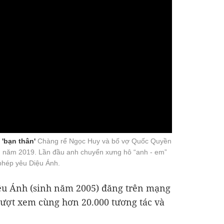
 'bạn thân'
Chàng rể Ngọc Huy và bố vợ Quốc Quyền
ậu năm 2019. Lần đầu anh chuyển xưng hô “anh - em”
 phép yêu Diệu Ánh.
ệu Ánh (sinh năm 2005) đăng trên mạng
 lượt xem cùng hơn 20.000 tương tác và