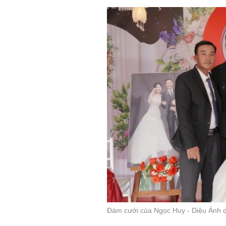
Đám cưới của Ngọc Huy - Diệu Ánh di