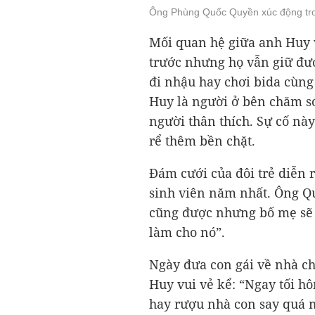
Ông Phùng Quốc Quyền xúc động tron
Mối quan hệ giữa anh Huy 
trước nhưng họ vẫn giữ được
đi nhậu hay chơi bida cùng
Huy là người ở bên chăm sóc
người thân thích. Sự cố nà
rể thêm bền chặt.
Đám cưới của đôi trẻ diễn r
sinh viên năm nhất. Ông Q
cũng được nhưng bố mẹ sẽ 
làm cho nó”.
Ngày đưa con gái về nhà c
Huy vui vẻ kể: “Ngay tối hô
hay rượu nhà con say quá m