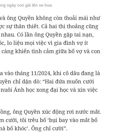
g ngày con gái lên xe hoa.
và ông Quyền không còn thoải mái như
 sự thân thiết. Cả hai thi thoảng cũng
 nhau. Có lần ông Quyền gặp tai nạn,
, lo liệu mọi việc vì gia đình vợ ít
y càng khiến tình cảm giữa bố vợ và con
a vào tháng 11/2024, khi cô dâu đang là
uyền chỉ dặn dò: “Hai đứa muốn cưới
nuôi Ánh học xong đại học và xin việc
hồng, ông Quyền xúc động rơi nước mắt.
m cưới, tôi trêu bố ‘bụi bay vào mắt bố
à bố khóc’. Ông chỉ cười”.