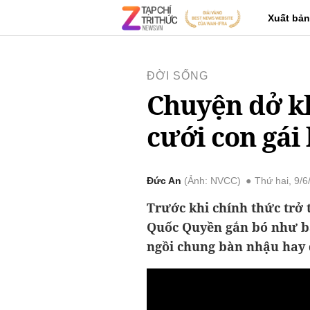
Xuất bản
ĐỜI SỐNG
Chuyện dở kh
cưới con gái
Đức An
Ảnh: NVCC
Thứ hai, 9/
Trước khi chính thức trở 
Quốc Quyền gắn bó như bạn
ngồi chung bàn nhậu hay 