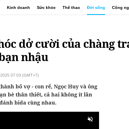
Kinh doanh
Sức khỏe
Thể thao
Đời sống
Công ng
óc dở cười của chàng tr
 bạn nhậu
6/2025 07:03 (GMT+7)
thành bố vợ - con rể, Ngọc Huy và ông
 bè thân thiết, cả hai không ít lần
đánh bida cùng nhau.