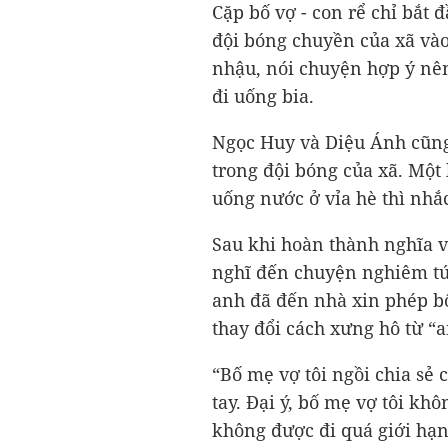
Cặp bố vợ - con rể chỉ bắt đ
đội bóng chuyền của xã và
nhậu, nói chuyện hợp ý nên
đi uống bia.
Ngọc Huy và Diệu Ánh cũng
trong đội bóng của xã. Một
uống nước ở vỉa hè thì nhắc
Sau khi hoàn thành nghĩa 
nghĩ đến chuyện nghiêm túc
anh đã đến nhà xin phép bố
thay đổi cách xưng hô từ “a
“Bố mẹ vợ tôi ngồi chia sẻ 
tay. Đại ý, bố mẹ vợ tôi 
không được đi quá giới hạn.