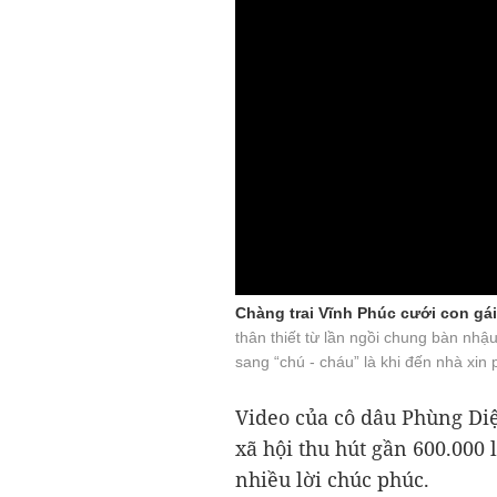
Chàng trai Vĩnh Phúc cưới con gái
thân thiết từ lần ngồi chung bàn nh
sang “chú - cháu” là khi đến nhà xin
Video của cô dâu Phùng Di
xã hội thu hút gần 600.000
nhiều lời chúc phúc.