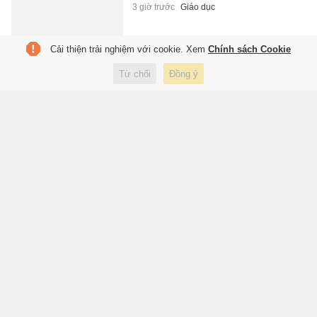
3 giờ trước
Giáo dục
Cải thiện trải nghiệm với cookie. Xem
Chính sách Cookie
Mercedes-Benz làm MPV Trung
Từ chối
Đồng ý
Quốc?
3 giờ trước
Xe
Bác sĩ chỉ cách cải thiện tình
trạng biếng ăn ở trẻ
3 giờ trước
Sức khỏe
Khoảnh khắc tàu hải quân,
tàu cá cứu hai người trôi dạt
trên biển
3 giờ trước
Xã hội