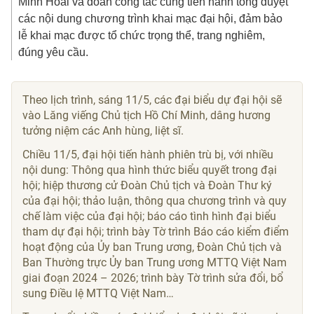
Minh Hoài và đoàn công tác cũng tiến hành tổng duyệt
các nội dung chương trình khai mạc đại hội, đảm bảo
lễ khai mạc được tổ chức trọng thể, trang nghiêm,
đúng yêu cầu.
Theo lịch trình, sáng 11/5, các đại biểu dự đại hội sẽ
vào Lăng viếng Chủ tịch Hồ Chí Minh, dâng hương
tưởng niệm các Anh hùng, liệt sĩ.
Chiều 11/5, đại hội tiến hành phiên trù bị, với nhiều
nội dung: Thông qua hình thức biểu quyết trong đại
hội; hiệp thương cử Đoàn Chủ tịch và Đoàn Thư ký
của đại hội; thảo luận, thông qua chương trình và quy
chế làm việc của đại hội; báo cáo tình hình đại biểu
tham dự đại hội; trình bày Tờ trình Báo cáo kiểm điểm
hoạt động của Ủy ban Trung ương, Đoàn Chủ tịch và
Ban Thường trực Ủy ban Trung ương MTTQ Việt Nam
giai đoạn 2024 – 2026; trình bày Tờ trình sửa đổi, bổ
sung Điều lệ MTTQ Việt Nam…