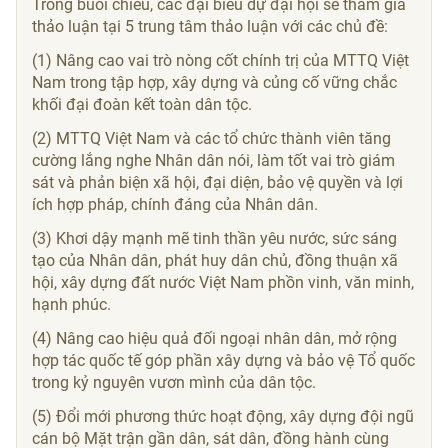
Trong buổi chiều, các đại biểu dự đại hội sẽ tham gia
thảo luận tại 5 trung tâm thảo luận với các chủ đề:
(1) Nâng cao vai trò nòng cốt chính trị của MTTQ Việt
Nam trong tập hợp, xây dựng và củng cố vững chắc
khối đại đoàn kết toàn dân tộc.
(2) MTTQ Việt Nam và các tổ chức thành viên tăng
cường lắng nghe Nhân dân nói, làm tốt vai trò giám
sát và phản biện xã hội, đại diện, bảo vệ quyền và lợi
ích hợp pháp, chính đáng của Nhân dân.
(3) Khơi dậy mạnh mẽ tinh thần yêu nước, sức sáng
tạo của Nhân dân, phát huy dân chủ, đồng thuận xã
hội, xây dựng đất nước Việt Nam phồn vinh, văn minh,
hạnh phúc.
(4) Nâng cao hiệu quả đối ngoại nhân dân, mở rộng
hợp tác quốc tế góp phần xây dựng và bảo vệ Tổ quốc
trong kỷ nguyên vươn mình của dân tộc.
(5) Đổi mới phương thức hoạt động, xây dựng đội ngũ
cán bộ Mặt trận gần dân, sát dân, đồng hành cùng