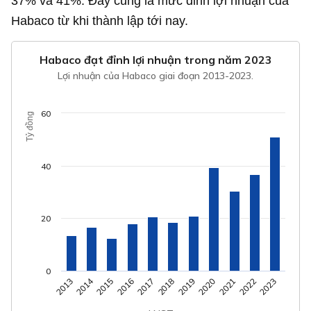
37% và 41%. Đây cũng là mức đỉnh lợi nhuận của
Habaco từ khi thành lập tới nay.
Habaco đạt đỉnh lợi nhuận trong năm 2023
Lợi nhuận của Habaco giai đoạn 2013-2023.
60
Tỷ đồng
40
20
0
2014
2018
2022
2015
2019
2023
2016
2020
2013
2017
2021