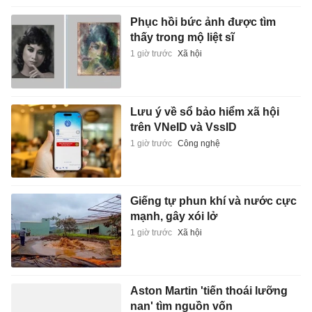
Phục hồi bức ảnh được tìm
thấy trong mộ liệt sĩ
1 giờ trước
Xã hội
Lưu ý về sổ bảo hiểm xã hội
trên VNeID và VssID
1 giờ trước
Công nghệ
Giếng tự phun khí và nước cực
mạnh, gây xói lở
1 giờ trước
Xã hội
Aston Martin 'tiến thoái lưỡng
nan' tìm nguồn vốn