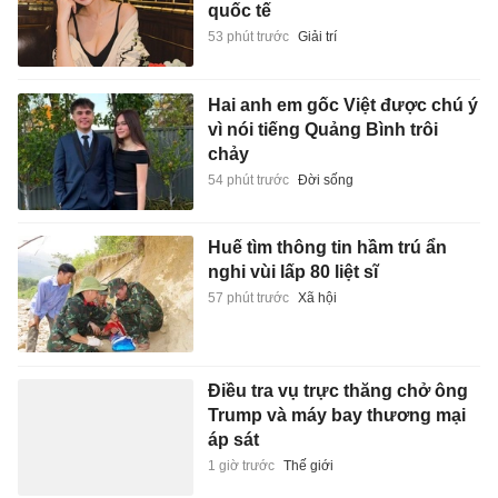
quốc tế
53 phút trước
Giải trí
Hai anh em gốc Việt được chú ý
vì nói tiếng Quảng Bình trôi
chảy
54 phút trước
Đời sống
Huế tìm thông tin hầm trú ẩn
nghi vùi lấp 80 liệt sĩ
57 phút trước
Xã hội
Điều tra vụ trực thăng chở ông
Trump và máy bay thương mại
áp sát
1 giờ trước
Thế giới