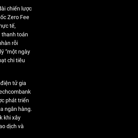
dài chiến lược
mốc Zero Fee
ực tế,
 thanh toán
nhàn rỗi
 lý “một ngày
ạt chi tiêu
điện tử gia
t Techcombank
ợc phát triển
của ngân hàng.
k khi xây
ao dịch và