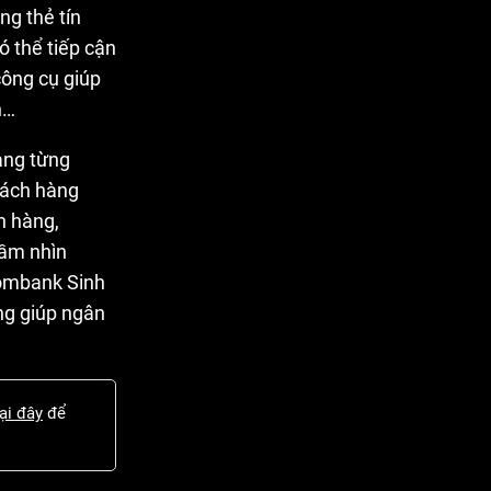
ng thẻ tín
ó thể tiếp cận
công cụ giúp
h…
ang từng
khách hàng
h hàng,
tầm nhìn
combank Sinh
ng giúp ngân
tại đây
để