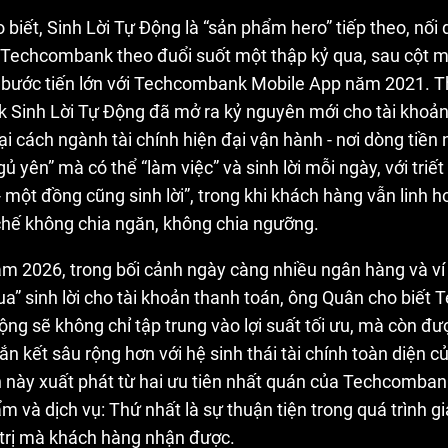
biết, Sinh Lời Tự Động là “sản phẩm hero” tiếp theo, nối 
 Techcombank theo đuổi suốt một thập kỷ qua, sau cột 
bước tiến lớn với Techcombank Mobile App năm 2021. Th
Sinh Lời Tự Động đã mở ra kỷ nguyên mới cho tài khoản
lại cách ngành tài chính hiện đại vận hành - nơi dòng tiền 
ủ yên” mà có thể “làm việc” và sinh lời mỗi ngày, với triết
- một đồng cũng sinh lời”, trong khi khách hàng vẫn linh ho
chế không chia ngăn, không chia ngưỡng.
m 2026, trong bối cảnh ngày càng nhiều ngân hàng và ví 
ua” sinh lời cho tài khoản thanh toán, ông Quân cho biế
ộng sẽ không chỉ tập trung vào lợi suất tối ưu, mà còn đư
n kết sâu rộng hơn với hệ sinh thái tài chính toàn diện 
n này xuất phát từ hai ưu tiên nhất quán của Techcomban
 và dịch vụ: Thứ nhất là sự thuận tiện trong quá trình gi
á trị mà khách hàng nhận được.