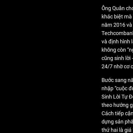
Ông Quân cho 
khác biệt mà
năm 2016 và 
Techcombank 
và định hình 
không còn “ng
cũng sinh lời 
24/7 nhờ cơ 
Bước sang nă
nhập “cuộc đ
Sinh Lời Tự Đ
theo hướng gắ
Cách tiếp cậ
dựng sản phẩm
thứ hai là gi