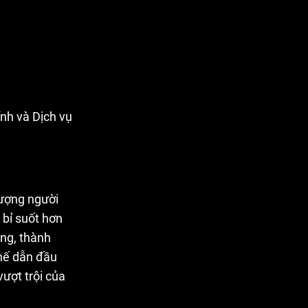
nh và Dịch vụ
ượng người
bỉ suốt hơn
ng, thành
hế dẫn đầu
ượt trội của