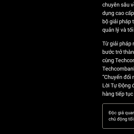
chuyên sâu về
dụng cao cấp.
bộ giải pháp 
quản lý và tố
Từ giải pháp 
bước trở thàn
cùng Techcom
Techcombank 
“Chuyển đổi n
Lời Tự Động đ
hàng tiếp tục
Độc giả qua
chủ động tối