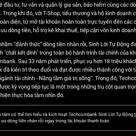
 đầu tư, tư vấn và quản lý gia sản, bảo hiểm cùng các dò
 Trong khi đó, với T-Shop, tiểu thương và hộ kinh doanh c
toàn diện, từ mở tài khoản hoàn toàn trực tuyến đến các 
i ưu dòng tiền, hỗ trợ kê khai thuế, tiếp cận vốn kinh doan
nhằm “đánh thức” dòng tiền nhàn rỗi, Sinh Lời Tự Động đ
h "chất kết dính" trong toàn bộ hành trình tài chính của 
bank. Sau 33 năm phát triển, phục vụ hơn 18 triệu khác
đã kiên trì theo đuổi và đạt được nhiều thành công với 
gành tài chính - Nâng tầm giá trị sống”. Trong đó, Tech
ược kỳ vọng tiếp tục là một trong những trụ cột quan trọ
 hiện thực hóa tầm nhìn đó.
n tâm có thể tìm hiểu và kích hoạt Techcombank Sinh Lời Tự Động
 ưu dòng tiền nhàn rỗi ngay trong tài khoản thanh toán.