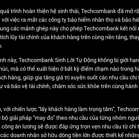
 quá trình hoàn thiện hệ sinh thái, Techcombank đã mở rộ
 với việc ra mắt các công ty bảo hiểm nhân thọ và bảo h
 sung các mảnh ghép này cho phép Techcombank kết nối 
 tích lũy tài chính của khách hàng trên cùng nền tảng, thay
y.
anh này, Techcombank Sinh Lời Tự Động không bị giới hạn
húc, mà có thể xuất hiện ở bất kỳ điểm chạm nào trong hà
ch hàng, giúp gia tăng giá trị xuyên suốt các nhu cầu chi t
 tư và bảo vệ tài chính, chăm sóc sức khỏe trên cùng hành t
 với chiến lược “lấy khách hàng làm trọng tâm”, Techcom
ác bộ giải pháp “may đo” theo nhu cầu của từng nhóm ngư
 công ăn lương sẽ được đáp ứng trọn vẹn nhu cầu từ chi t
; các doanh nhân sở hữu dòng tiền lớn được thiết kế nhữ