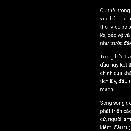
Cụ thể, trong
vực bảo hiểm
thọ. Việc bổ
lời, bảo vệ và
như trước đâ
Trong bức tr
đầu hay kết t
chính của khá
tích lũy, đầu
mạch.
Song song đó,
phát triển c
cử, người làm
kiệm, đầu tư