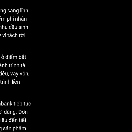
ng sang lĩnh
iểm phi nhân
nhu cầu sinh
 vì tách rời
 ở điểm bắt
nh trình tài
iêu, vay vốn,
rình liền
bank tiếp tục
ời dùng. Đơn
iêu đến tiết
ng sản phẩm