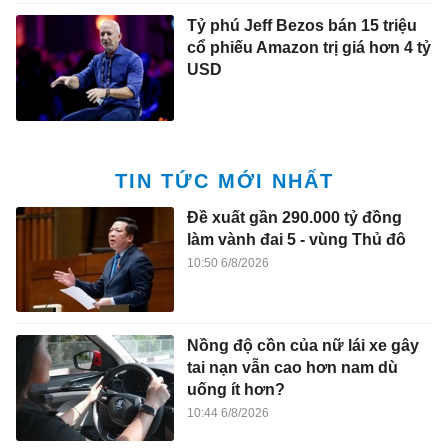
Tỷ phú Jeff Bezos bán 15 triệu
cổ phiếu Amazon trị giá hơn 4 tỷ
USD
TIN TỨC MỚI NHẤT
Đề xuất gần 290.000 tỷ đồng
làm vành đai 5 - vùng Thủ đô
10:50 6/8/2026
Nồng độ cồn của nữ lái xe gây
tai nạn vẫn cao hơn nam dù
uống ít hơn?
10:44 6/8/2026