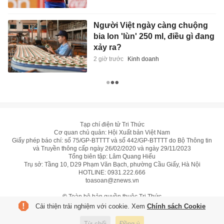
Người Việt ngày càng chuộng
bia lon 'lùn' 250 ml, điều gì đang
xảy ra?
2 giờ trước
Kinh doanh
Tạp chí điện tử Tri Thức
Cơ quan chủ quản: Hội Xuất bản Việt Nam
Giấy phép báo chí: số 75/GP-BTTTT và số 442/GP-BTTTT do Bộ Thông tin
và Truyền thông cấp ngày 26/02/2020 và ngày 29/11/2023
Tổng biên tập: Lâm Quang Hiếu
Trụ sở: Tầng 10, D29 Phạm Văn Bạch, phường Cầu Giấy, Hà Nội
HOTLINE:
0931.222.666
toasoan@znews.vn
©
Toàn bộ bản quyền thuộc Tri Thức
Cải thiện trải nghiệm với cookie. Xem
Chính sách Cookie
Từ chối
Đồng ý