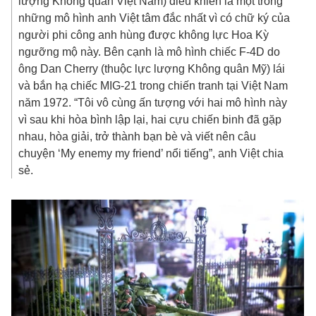
lượng Không quân Việt Nam) điều khiển là một trong
những mô hình anh Việt tâm đắc nhất vì có chữ ký của
người phi công anh hùng được không lực Hoa Kỳ
ngưỡng mộ này. Bên cạnh là mô hình chiếc F-4D do
ông Dan Cherry (thuộc lực lượng Không quân Mỹ) lái
và bắn hạ chiếc MIG-21 trong chiến tranh tại Việt Nam
năm 1972. “Tôi vô cùng ấn tượng với hai mô hình này
vì sau khi hòa bình lập lại, hai cựu chiến binh đã gặp
nhau, hòa giải, trở thành bạn bè và viết nên câu
chuyện ‘My enemy my friend’ nổi tiếng”, anh Việt chia
sẻ.