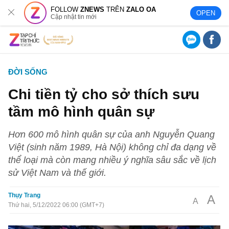
FOLLOW
ZNEWS
TRÊN
ZALO OA
OPEN
Cập nhật tin mới
ĐỜI SỐNG
Chi tiền tỷ cho sở thích sưu
tầm mô hình quân sự
Hơn 600 mô hình quân sự của anh Nguyễn Quang
Việt (sinh năm 1989, Hà Nội) không chỉ đa dạng về
thể loại mà còn mang nhiều ý nghĩa sâu sắc về lịch
sử Việt Nam và thế giới.
Thụy Trang
A
A
Thứ hai, 5/12/2022 06:00 (GMT+7)