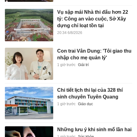
Vụ sập mái Nhà thi đấu hơn 22
tỷ: Công an vào cuộc, Sở Xây
dựng chỉ loạt tồn tại
20:34 6/8/2026
Con trai Vân Dung: 'Tôi giao thu
nhập cho mẹ quản lý'
1 giờ trước
Giải trí
Chi tiết lịch thi lại của 328 thí
sinh chuyên Tuyên Quang
1 giờ trước
Giáo dục
Những lưu ý khi sinh mổ lần hai
1 giờ trước
Sức khỏe