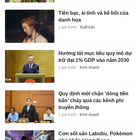
Tiền bạc, ái tình và bê bối của
danh họa
1 giờ trước
Xuất bản
Hướng tới mục tiêu quy mô dự
trữ đạt 1% GDP vào năm 2030
1 giờ trước
Kinh doanh
Quy định mới chặn 'dòng tiền
bẩn' chảy qua các kênh phi
truyền thống
1 giờ trước
Kinh doanh
Cơn sốt săn Labubu, Pokémon