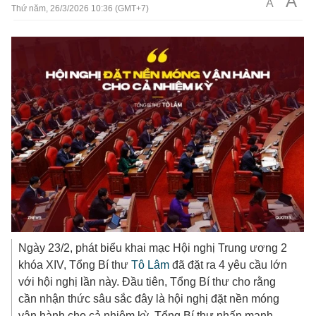
A
A
Thứ năm, 26/3/2026 10:36 (GMT+7)
Ngày 23/2, phát biểu khai mạc Hội nghị Trung ương 2
khóa XIV, Tổng Bí thư
Tô Lâm
đã đặt ra 4 yêu cầu lớn
với hội nghị lần này. Đầu tiên, Tổng Bí thư cho rằng
cần nhận thức sâu sắc đây là hội nghị đặt nền móng
vận hành cho cả nhiệm kỳ. Tổng Bí thư nhấn mạnh