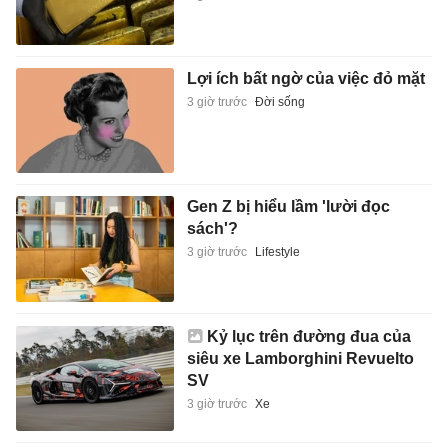
Gen Z bị hiểu lầm 'lười đọc
sách'?
3 giờ trước
Lifestyle
Kỷ lục trên đường đua của
siêu xe Lamborghini Revuelto
SV
3 giờ trước
Xe
Cá, tôm, cua... vẫn phải 'còng
lưng' gánh chi phí logistics
3 giờ trước
Kinh doanh