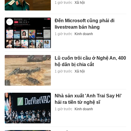
Lũ cuốn trôi cầu ở Nghệ An, 400
hộ dân bị chia cắt
1 giờ trước
Xã hội
Nhà sản xuất 'Anh Trai Say Hi'
hái ra tiền từ nghệ sĩ
1 giờ trước
Kinh doanh
Cơ bắp của người hùng World
Cup 2026
1 giờ trước
Thể thao
Thương vụ Rodri phơi bày tham