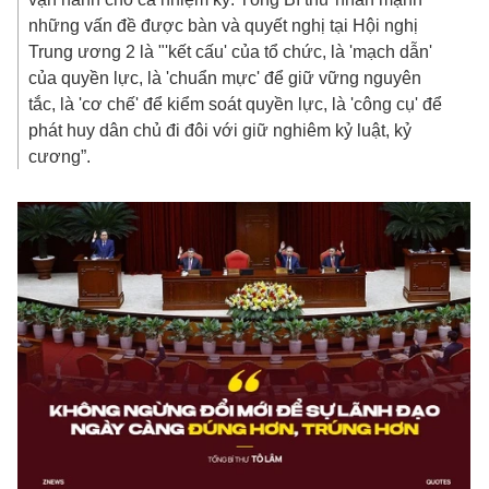
những vấn đề được bàn và quyết nghị tại Hội nghị
Trung ương 2 là "'kết cấu' của tổ chức, là 'mạch dẫn'
của quyền lực, là 'chuẩn mực' để giữ vững nguyên
tắc, là 'cơ chế' để kiểm soát quyền lực, là 'công cụ' để
phát huy dân chủ đi đôi với giữ nghiêm kỷ luật, kỷ
cương”.