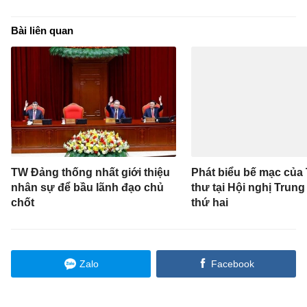
TW Đảng thống nhất giới thiệu
Phát biểu bế mạc của
nhân sự để bầu lãnh đạo chủ
thư tại Hội nghị Trun
chốt
thứ hai
Zalo
Facebook
BẠN CÓ THỂ QUAN TÂM
Từ ngày 13/8, TP.HCM cấm ôtô
một chiều trên đường Cách
Mạng Tháng Tám