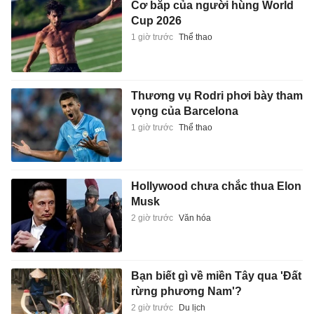
vọng của Barcelona
1 giờ trước
Thể thao
Hollywood chưa chắc thua Elon
Musk
2 giờ trước
Văn hóa
Bạn biết gì về miền Tây qua 'Đất
rừng phương Nam'?
2 giờ trước
Du lịch
Trấn Thành gặp chấn thương
và cục diện ở Running Man
2 giờ trước
Giải trí