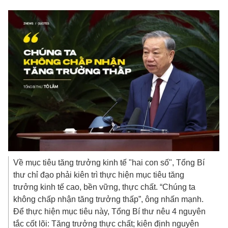
Về mục tiêu tăng trưởng kinh tế "hai con số", Tổng Bí
thư chỉ đạo phải kiên trì thực hiện mục tiêu tăng
trưởng kinh tế cao, bền vững, thực chất. “Chúng ta
không chấp nhận tăng trưởng thấp”, ông nhấn mạnh.
Để thực hiện mục tiêu này, Tổng Bí thư nêu 4 nguyên
tắc cốt lõi: Tăng trưởng thực chất; kiên định nguyên
tắc ổn định kinh tế vĩ mô, kiểm soát lạm phát, đảm bảo
các cân đối lớn; tận dụng hiệu quả mọi nguồn lực sẵn
có, tập trung ưu tiên cho các dự án trọng điểm, thúc
đẩy hợp tác công - tư; tăng trưởng kinh tế cao phải
đảm bảo phục vụ lợi ích, nâng cao đời sống vật chất,
tinh thần của nhân dân và công bằng xã hội.