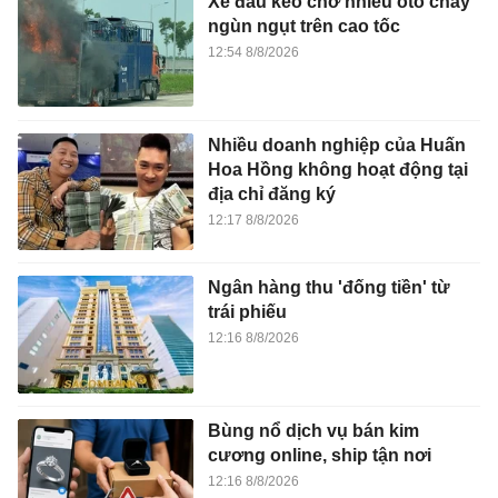
Hoa Hồng không hoạt động tại
địa chỉ đăng ký
12:17 8/8/2026
Ngân hàng thu 'đống tiền' từ
trái phiếu
12:16 8/8/2026
Bùng nổ dịch vụ bán kim
cương online, ship tận nơi
12:16 8/8/2026
Những chính sách mới sẽ
khuyến khích ngành xuất bản
phát triển
12:05 8/8/2026