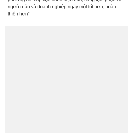
người dân và doanh nghiệp ngày một tốt hơn, hoàn
thiện hơn”.
Một điều đặc biệt quan trọng được Tổng Bí thư đề cập
là phải bàn và tìm ra phương cách để tăng trưởng
GDP trên 10% trong cả nhiệm kỳ 2026-2031 và những