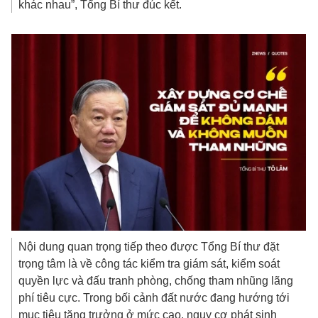
Nội dung quan trọng tiếp theo được Tổng Bí thư đặt
trọng tâm là về công tác kiểm tra giám sát, kiểm soát
quyền lực và đấu tranh phòng, chống tham nhũng lãng
phí tiêu cực. Trong bối cảnh đất nước đang hướng tới
mục tiêu tăng trưởng ở mức cao, nguy cơ phát sinh
tham nhũng, lãng phí, tiêu cực cũng gia tăng theo cả
chiều rộng và mức độ tinh vi. Do đó, Tổng Bí thư yêu
cầu: “Phải thiết kế, cải tiến thể chế đủ chặt chẽ để
không thể tham nhũng, lãng phí, đồng thời xây dựng
cơ chế giám sát đủ mạnh để không dám và không