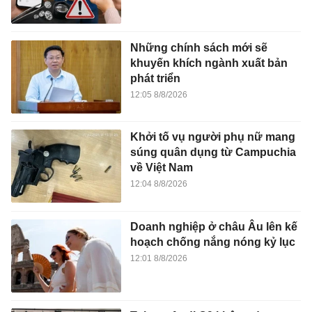
Khởi tố vụ người phụ nữ mang
súng quân dụng từ Campuchia
về Việt Nam
12:04 8/8/2026
Doanh nghiệp ở châu Âu lên kế
hoạch chống nắng nóng kỷ lục
12:01 8/8/2026
Tại sao Audi Q9 không được
trang bị tay nắm cửa điều khiển
điện?
11:40 8/8/2026
Tỷ phú Ấn Độ tổ chức đám cưới