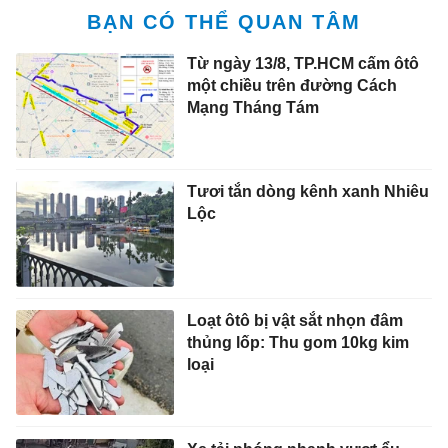
Tươi tắn dòng kênh xanh Nhiêu
Lộc
Loạt ôtô bị vật sắt nhọn đâm
thủng lốp: Thu gom 10kg kim
loại
Xe tải phóng nhanh vượt ẩu,
cán xe máy khiến một phụ nữ
tử vong
Toàn cảnh cầu Đuống mới