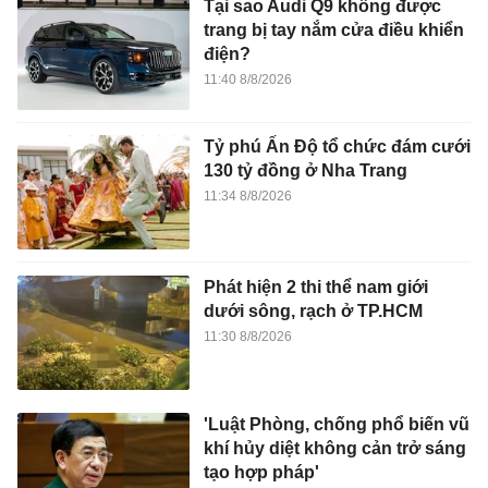
130 tỷ đồng ở Nha Trang
11:34 8/8/2026
Phát hiện 2 thi thể nam giới
dưới sông, rạch ở TP.HCM
11:30 8/8/2026
'Luật Phòng, chống phổ biến vũ
khí hủy diệt không cản trở sáng
tạo hợp pháp'
1 giờ trước
Xã hội
Đến Microsoft cũng phải đi
livestream bán hàng
1 giờ trước
Kinh doanh