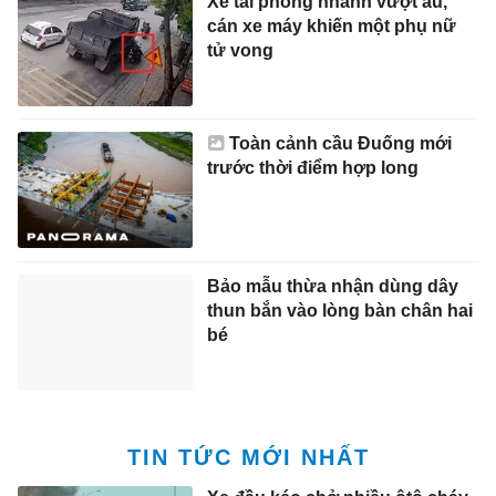
trước thời điểm hợp long
Bảo mẫu thừa nhận dùng dây
thun bắn vào lòng bàn chân hai
bé
TIN TỨC MỚI NHẤT
Xe đầu kéo chở nhiều ôtô cháy
ngùn ngụt trên cao tốc
12:54 8/8/2026
Nhiều doanh nghiệp của Huấn