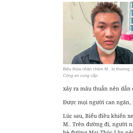
Biểu thừa nhận chém M., bị thương. 
Công an cung cấp.
xảy ra mâu thuẫn nên dẫn 
Được mọi người can ngăn, 
Lúc sau, Biểu điều khiển x
M.. Trên đường đi, người nà
hè đường Mai Thúc Lân nên