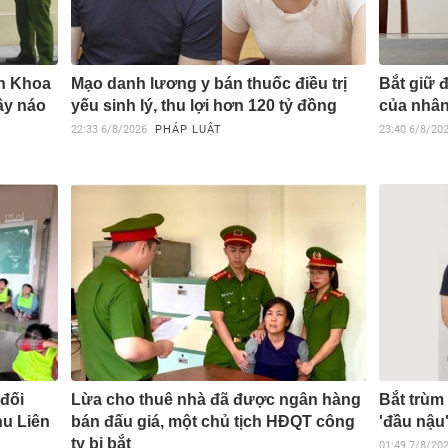
ăn Khoa
Mạo danh lương y bán thuốc điều trị
Bắt giữ 
gây náo
yếu sinh lý, thu lợi hơn 120 tỷ đồng
của nhân
22:33
6/8/2026
PHÁP LUẬT
23:40
6/8/20
đối
Lừa cho thuê nhà đã được ngân hàng
Bắt trùm 
hu Liên
bán đấu giá, một chủ tịch HĐQT công
'đầu nậu
ty bị bắt
01:49
7/8/20