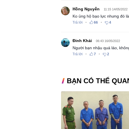
Hồng Nguyễn
11:15 14/05/2022
Ko ủng hộ bạo lực nhưng đó là
Trả lời
66
4
•
•
Đinh Khải
06:43 16/05/2022
Người bạn nhậu quá láo, không
Trả lời
7
2
•
•
BẠN CÓ THỂ QUA