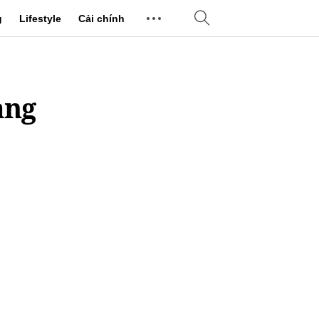
g
Lifestyle
Cải chính
ạng