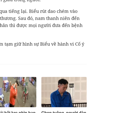
 qua tiếng lại. Biểu rút dao chém vào
 thương. Sau đó, nam thanh niên đến
nhân thì được mọi người đưa đến bệnh
 tạm giữ hình sự Biểu về hành vi Cố ý
ái bất lực nhìn bạn
Ghen tuông, người đàn