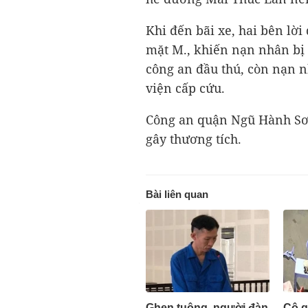
Khi đến bãi xe, hai bên lời
mặt M., khiến nạn nhân bị
công an đầu thú, còn nạn 
viện cấp cứu.
Công an quận Ngũ Hành Sơn
gây thương tích.
Bài liên quan
Ghen tuông, người đàn
Cô g