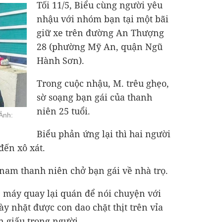
Tối 11/5, Biểu cùng người yêu
nhậu với nhóm bạn tại một bãi
giữ xe trên đường An Thượng
28 (phường Mỹ An, quận Ngũ
Hành Sơn).
Trong cuộc nhậu, M. trêu ghẹo,
sờ soạng bạn gái của thanh
niên 25 tuổi.
Ảnh:
Biểu phản ứng lại thì hai người
đến xô xát.
nam thanh niên chở bạn gái về nhà trọ.
e máy quay lại quán để nói chuyện với
y nhặt được con dao chặt thịt trên vỉa
 giấu trong người.