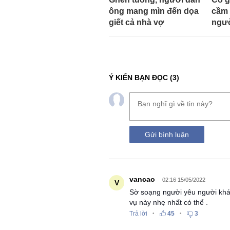
ông mang mìn đến dọa
cầm 
giết cả nhà vợ
ngườ
Ý KIẾN BẠN ĐỌC
(3)
Gửi bình luận
vancao
02:16 15/05/2022
V
Sờ soạng người yêu người khác
vụ này nhẹ nhất có thể .
Trả lời
45
3
•
•