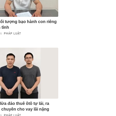
đối tượng bạo hành con riêng
 tình
26
PHÁP LUẬT
lừa đảo thuê ôtô tự lái, ra
' chuyên cho vay lãi nặng
26
PHÁP LUẬT