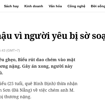
Sách hay
Kinh doanh
Văn hóa
Công nghệ
Đời sốn
u vì người yêu bị sờ so
15:43 (GMT+7)
rêu ghẹo, Biểu rút dao chém vào mặt
ương nặng. Gây án xong, người này
ú.
ểu (25 tuổi, quê Bình Định) thừa nhận
 Sơn (Đà Nẵng) về việc chém anh M.
 bị thương nặng.