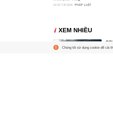
02:53
7/8/2026
PHÁP LUẬT
XEM NHIỀU
CĐV
Chúng tôi sử dụng cookie để cải t
loạ
22:37
Indon
vòng
HLV
22:37
HLV 
mộ In
ASEA