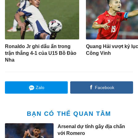
Ronaldo Jr ghi dấu ấn trong
Quang Hải vượt kỷ lụ
trận thắng 4-1 của U15 Bồ Đào
Công Vinh
Nha
Zalo
Facebook
BẠN CÓ THỂ QUAN TÂM
Arsenal dự tính gây địa chấn
với Romero