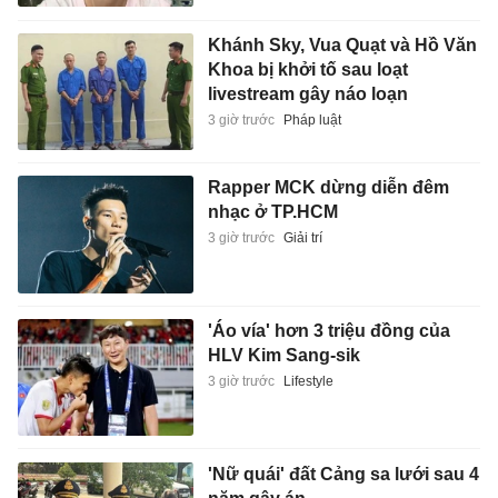
Khánh Sky, Vua Quạt và Hồ Văn
Khoa bị khởi tố sau loạt
livestream gây náo loạn
3 giờ trước
Pháp luật
Rapper MCK dừng diễn đêm
nhạc ở TP.HCM
3 giờ trước
Giải trí
'Áo vía' hơn 3 triệu đồng của
HLV Kim Sang-sik
3 giờ trước
Lifestyle
'Nữ quái' đất Cảng sa lưới sau 4