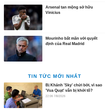
Arsenal tan mộng sở hữu
Vinicius
Mourinho bất mãn với quyết
định của Real Madrid
TIN TỨC MỚI NHẤT
Bị Khánh 'Sky' chửi bới, vì sao
'Vua Quạt' vẫn bị khởi tố?
22:06 7/8/2026