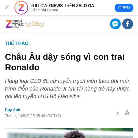
FOLLOW
ZNEWS
TRÊN
ZALO OA
OPEN
Cập nhật tin mới
THỂ THAO
Châu Âu dậy sóng vì con trai
Ronaldo
Hàng loạt CLB đã cử tuyển trạch viên theo dõi màn
trình diễn của Ronaldo Jr khi tài năng trẻ này được
gọi lên tuyển U15 Bồ Đào Nha.
Duy Anh
A
A
Thứ tư, 14/5/2025 05:46 (GMT+7)