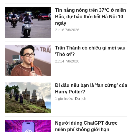
Tin nắng nóng trên 37°C ở miền
Bắc, dự báo thời tiết Hà Nội 10
ngày
21:16 7/8/2026
Trấn Thành có chiêu gì mới sau
'Thỏ ơi'?
21:14 7/8/2026
Đi đâu nếu bạn là 'fan cứng' của
Harry Potter?
1 giờ trước
Du lịch
Người dùng ChatGPT được
miễn phí không giới hạn