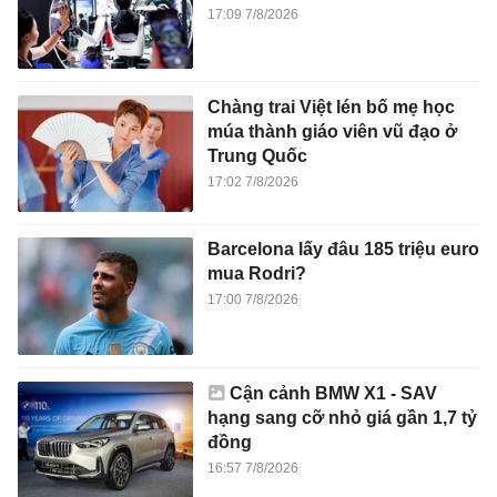
17:09 7/8/2026
Chàng trai Việt lén bố mẹ học
múa thành giáo viên vũ đạo ở
Trung Quốc
17:02 7/8/2026
Barcelona lấy đâu 185 triệu euro
mua Rodri?
17:00 7/8/2026
Cận cảnh BMW X1 - SAV
hạng sang cỡ nhỏ giá gần 1,7 tỷ
đồng
16:57 7/8/2026