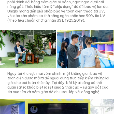
phải đánh đổi bằng cảm giác bí bách, ngột ngạt dưới cái
nắng gắt. Thấu hiểu tâm lý “chịu đựng” đó để bảo vệ làn da,
Uniqlo mang đến giải pháp bảo vệ toàn diện trước tia UV,
với các sản phẩm có khả năng ngăn chặn hơn 90% tia UV
(theo tiêu chuẩn chứng nhận JIS L 1925:2019).
Ngay tại khu vực mái vòm chính, một không gian bảo vệ
toàn diện được mở ra để người dùng trực tiếp kiểm chứng lời
giải cho bài toán khó này. Tại đây, bất kỳ ai cũng có thể
quan sát rõ khác biệt rõ rệt giữa 2 thái cực - sự gay gắt của
tia cực tím và cảm giác dễ chịu sau lớp vải công nghệ.