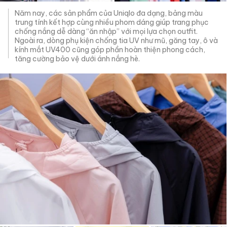
Năm nay, các sản phẩm của Uniqlo đa dạng, bảng màu
trung tính kết hợp cùng nhiều phom dáng giúp trang phục
chống nắng dễ dàng “ăn nhập” với mọi lựa chọn outfit.
Ngoài ra, dòng phụ kiện chống tia UV như mũ, găng tay, ô và
kính mắt UV400 cũng góp phần hoàn thiện phong cách,
tăng cường bảo vệ dưới ánh nắng hè.