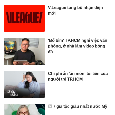
V.League tung bộ nhận diện
mới
'Bố bỉm' TP.HCM nghỉ việc văn
phòng, ở nhà làm video bóng
đá
Chi phí ẩn 'ăn mòn' túi tiền của
người trẻ TP.HCM
7 gia tộc giàu nhất nước Mỹ