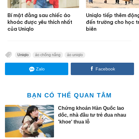
Bí mật đằng sau chiếc áo
Uniqlo tiếp thêm độn
khoác được yêu thích nhất
đến trường cho học t
của Uniqlo
biên
Uniqlo
áo chống nắng
áo uniqlo
Zalo
Facebook
BẠN CÓ THỂ QUAN TÂM
Chứng khoán Hàn Quốc lao
dốc, nhà đầu tư trẻ đua nhau
'khoe' thua lỗ