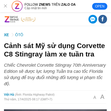
FOLLOW
ZNEWS
TRÊN
ZALO OA
OPEN
Cập nhật tin mới
XE
ÔTÔ
Cảnh sát Mỹ sử dụng Corvette
C8 Stingray làm xe tuần tra
Chiếc Chevrolet Corvette Stingray 70th Anniversary
Edition sẽ được lực lượng Tuần tra cao tốc Florida
sử dụng để truy đuổi những đối tượng vi phạm tốc
độ.
Việt Hà
Ảnh: Florida Highway Patrol
A
A
Thứ năm, 17/4/2025 08:17 (GMT+7)