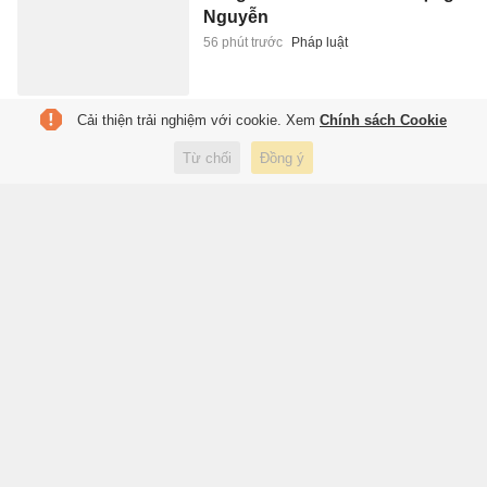
Nguyễn
56 phút trước
Pháp luật
Cải thiện trải nghiệm với cookie. Xem
Chính sách Cookie
Đại tướng Phan Văn Giang: Cấp
xã phải có thao trường để bộ
Từ chối
Đồng ý
đội huấn luyện
1 giờ trước
Xã hội
Quyền lực thầm lặng của Carlo
Ancelotti
1 giờ trước
Thể thao
Đại biểu Quốc hội đề xuất tăng
tuổi nghỉ hưu của sĩ quan quân
đội
1 giờ trước
Xã hội