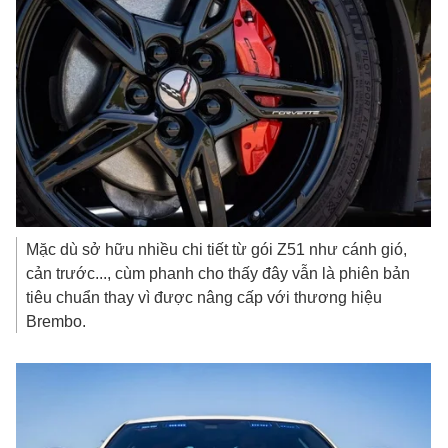
Mặc dù sở hữu nhiều chi tiết từ gói Z51 như cánh gió,
cản trước..., cùm phanh cho thấy đây vẫn là phiên bản
tiêu chuẩn thay vì được nâng cấp với thương hiệu
Brembo.