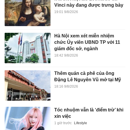
Vinci này đang được trưng bày
19:01 9/8/2026
Hà Nội xem xét miễn nhiệm
chức Ủy viên UBND TP với 11
giám đốc sở, ngành
18:42 9/8/2026
Thêm quán cà phê của ông
Đặng Lê Nguyên Vũ mở tại Mỹ
18:16 9/8/2026
Tóc nhuộm vẫn là ‘điểm trừ’ khi
xin việc
1 giờ trước
Lifestyle