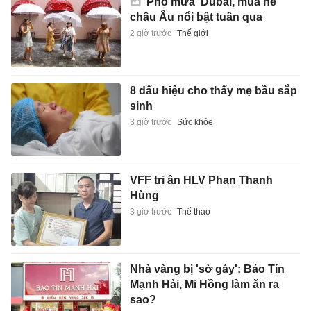
'Phố mưa' Dubai, mùa hè
châu Âu nổi bật tuần qua
2 giờ trước
Thế giới
8 dấu hiệu cho thấy mẹ bầu sắp
sinh
3 giờ trước
Sức khỏe
VFF tri ân HLV Phan Thanh
Hùng
3 giờ trước
Thể thao
Nhà vàng bị 'sờ gáy': Bảo Tín
Mạnh Hải, Mi Hồng làm ăn ra
sao?