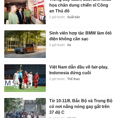
họa chân dung chiến sĩ Công
an Thủ đô
2 giờ trước
Xuất bản
Sinh viên hợp tác BMW làm ôtô
điện không cần sạc
2 giờ trước
Xe
Việt Nam dẫn đầu về fair-play,
Indonesia đứng cuối
2 giờ trước
Thể thao
Từ 10-11/8, Bắc Bộ và Trung Bộ
có nơi nắng nóng gay gắt trên
37 độ C