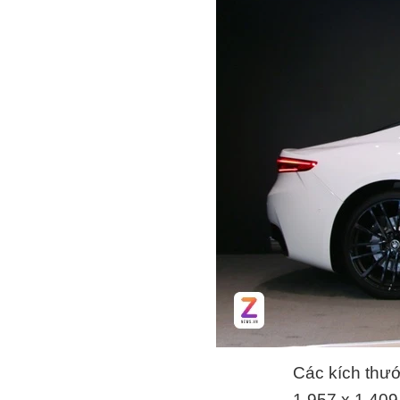
Các kích thướ
1.957 x 1.409