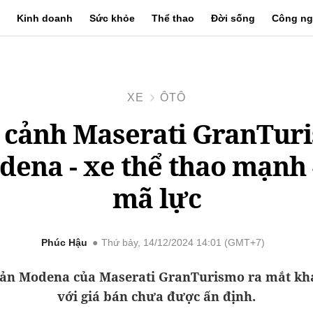
Kinh doanh
Sức khỏe
Thể thao
Đời sống
Công ng
XE
ÔTÔ
 cảnh Maserati GranTur
ena - xe thể thao mạnh
mã lực
Phúc Hậu
Thứ bảy, 14/12/2024 14:01 (GMT+7)
bản Modena của Maserati GranTurismo ra mắt khá
với giá bán chưa được ấn định.