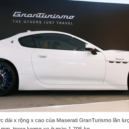
c dài x rộng x cao của Maserati GranTurismo lần lượ
 mm, trọng lượng xe ở mức 1.795 kg.