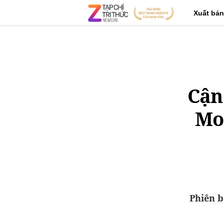
Xuất bản
Cận
Mod
Phiên 