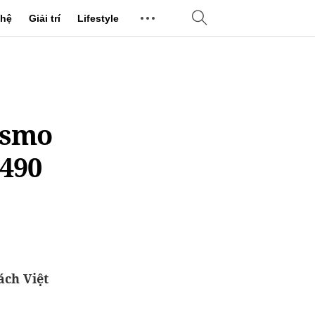
hệ
Giải trí
Lifestyle
ismo
 490
ch Việt