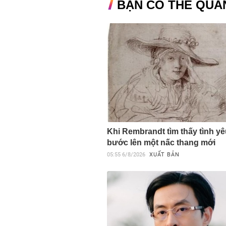
BẠN CÓ THỂ QUA
Khi Rembrandt tìm thấy tình yê
bước lên một nấc thang mới
05:55
6/8/2026
XUẤT BẢN