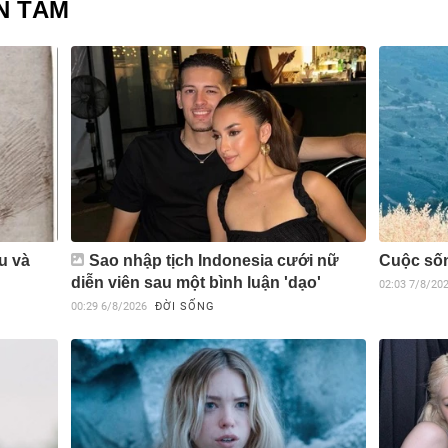
N TÂM
u và
Sao nhập tịch Indonesia cưới nữ
Cuộc sốn
diễn viên sau một bình luận 'dạo'
02:03
7/8/20
00:29
6/8/2026
ĐỜI SỐNG