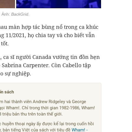
. Ảnh:
BackGrid.
sau màn hợp tác bùng nổ trong ca khúc
g 11/2021, họ chia tay và cho biết vẫn
tốt.
u, ca sĩ người Canada vướng tin đồn hẹn
ó Sabrina Carpenter. Còn Cabello tập
ào sự nghiệp.
ốn sách
 hai thành viên Andrew Ridgeley và George
gọi Wham!. Chỉ trong thời gian 1982-1986, Wham!
triệu bản thu trên toàn thế giới.
huyền thoại ngày ấy được kể lại trong cuốn hồi
, bản tiếng Việt của sách với tiêu đề
Wham! -