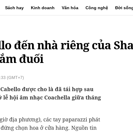
Sách hay
Kinh doanh
Văn hóa
Công nghệ
Đời sốn
llo đến nhà riêng của S
đắm đuối
1:33 (GMT+7)
abello được cho là đã tái hợp sau
 lễ hội âm nhạc Coachella giữa tháng
giờ địa phương), các tay paparazzi phát
 đứng chọn hoa ở cửa hàng. Nguồn tin