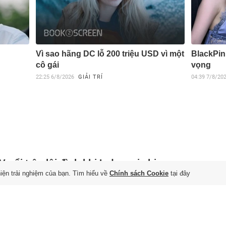
Vì sao hãng DC lỗ 200 triệu USD vì một
BlackPin
cô gái
vọng
22:25
6/8/2026
GIẢI TRÍ
04:39
7/8/20
 nổi trận lôi đình khi Indonesia bị
hiện trải nghiệm của bạn. Tìm hiểu về
Chính sách Cookie
tại đây
i
 7/8/2026
esia đánh rơi chiến thắng trước Singapore, dừng bước ở
 bảng ASEAN Cup 2026 trong sự thất vọng của người hâm mộ.