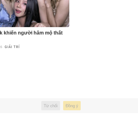
k khiến người hâm mộ thất
26
GIẢI TRÍ
Từ chối
Đồng ý