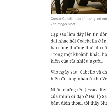
Camila Cabello mặc kín bưng, né tr
TheImageDirect.
Cặp sao làm dấy lên tin đồ
đại nhạc hội Coachella ở In
hai cùng thưởng thức đồ uố
Trong một khoảnh khắc, họ
kiến của rất nhiều người.
Vào ngày sau, Cabello và c
hiện đi cùng nhau ở khu Ve
Nhân chứng tên Jessica Ren
của mình đi dạo ở Đại lộ S
bấm điện thoại, tôi thấy Sh