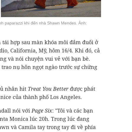
ánh paparazzi khi đến nhà Shawn Mendes. Ảnh:
n tái hợp sau màn khóa môi đắm đuối ở
dio, California, Mỹ, hôm 16/4. Khi đó, cả
ng và nói chuyện vui vẻ với bạn bè.
 trao nụ hôn ngọt ngào trước sự chứng
hủ nhân hit
Treat You Better
được phát
nice của thành phố Los Angeles.
dall nói với
Page Six
: "Tôi và các bạn
anta Monica lúc 20h. Trong lúc đang
awn và Camila tay trong tay đi về phía