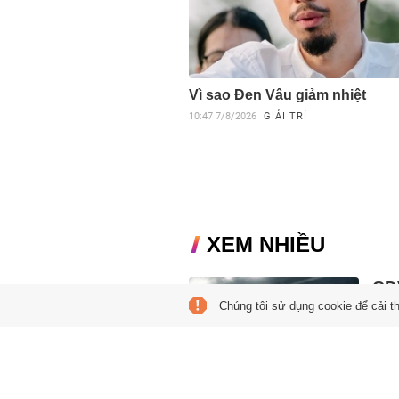
Vì sao Đen Vâu giảm nhiệt
10:47
7/8/2026
GIẢI TRÍ
XEM NHIỀU
CĐV
Chúng tôi sử dụng cookie để cải t
loạ
22:37
Indon
vòng