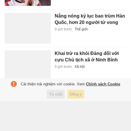
Nắng nóng kỷ lục bao trùm Hàn
Quốc, hơn 20 người tử vong
9 giờ trước
Thế giới
Khai trừ ra khỏi Đảng đối với
cựu Chủ tịch xã ở Ninh Bình
9 giờ trước
Xã hội
Cải thiện trải nghiệm với cookie. Xem
Chính sách Cookie
Sao Nhật Bản trở thành mục
Từ chối
Đồng ý
tiêu thay thế Welbeck
9 giờ trước
Thể thao
8 thư viện quan trọng nhất