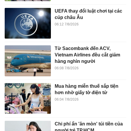
UEFA thay đổi luật chơi tại các
cúp châu Âu
06:12 7/8/2026
Từ Sacombank đến ACV,
Vietnam Airlines đều cắt giảm
hàng nghìn người
06:08 7/8/2026
Mua hàng miễn thuế sắp tiện
hơn nhờ giấy tờ điện tử
06:04 7/8/2026
Chi phí ẩn 'ăn mòn' túi tiền của
người trẻ TP.HCM