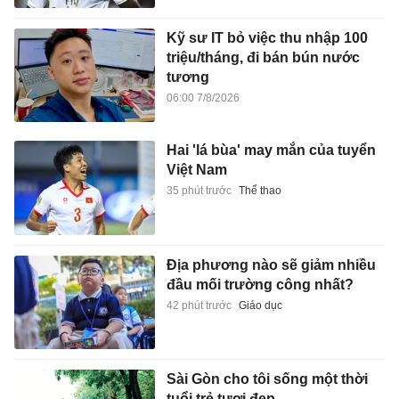
Kỹ sư IT bỏ việc thu nhập 100
triệu/tháng, đi bán bún nước
tương
06:00 7/8/2026
Hai 'lá bùa' may mắn của tuyển
Việt Nam
35 phút trước
Thể thao
Địa phương nào sẽ giảm nhiều
đầu mối trường công nhất?
42 phút trước
Giáo dục
Sài Gòn cho tôi sống một thời
tuổi trẻ tươi đẹp