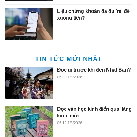
Liệu chứng khoán đã đủ 'rẻ' để
xuống tiền?
TIN TỨC MỚI NHẤT
Đọc gì trước khi đến Nhật Bản?
06:30 7/8/2026
Đọc văn học kinh điển qua 'lăng
kính' mới
06:12 7/8/2026