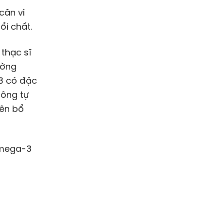
cân vì
ổi chất.
thạc sĩ
ường
-3 có đặc
hông tự
nên bổ
omega-3