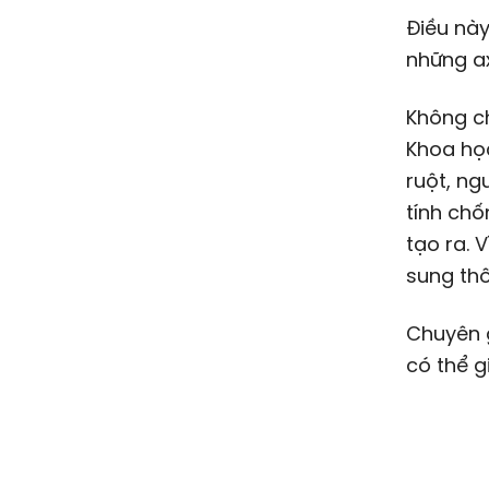
Điều này
những ax
Không ch
Khoa họ
ruột, ng
tính chố
tạo ra. 
sung th
Chuyên 
có thể g