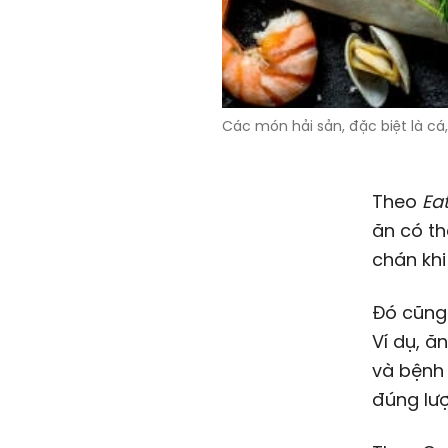
Các món hải sản, đặc biệt là c
Theo
Ea
ăn có t
chán khi
Đó cũng 
Ví dụ, ă
và bệnh
đúng lượ