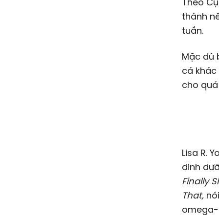
Theo Cụ
thành n
tuần.
Mặc dù b
cá khác 
cho quá 
Lisa R. Young, tiến sĩ, chuyên gia tư vấn dinh dưỡng, phó giáo sư
dinh dưỡ
Finally S
That,
nó
omega-3