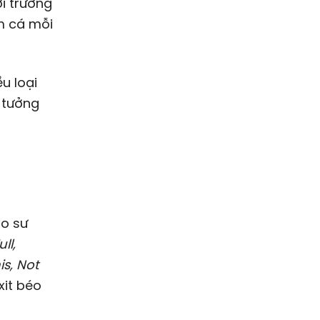
i trưởng
m cá mỗi
u loại
ý tưởng
ull,
is, Not
xit béo