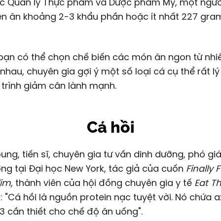
c Quản lý Thực phẩm và Dược phẩm Mỹ, một ngườ
ên ăn khoảng 2-3 khẩu phần hoặc ít nhất 227 gra
ạn có thể chọn chế biến các món ăn ngon từ nhiề
nhau, chuyên gia gợi ý một số loại cá cụ thể rất l
trình giảm cân lành mạnh.
Cá hồi
ng tại Đại học New York, tác giả của cuốn
Finally F
lim
, thành viên của hội đồng chuyên gia y tế
Eat Th
i: "Cá hồi là nguồn protein nạc tuyệt vời. Nó chứa a
 cần thiết cho chế độ ăn uống".