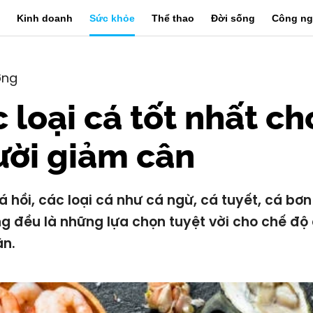
Kinh doanh
Sức khỏe
Thể thao
Đời sống
Công ng
ỡng
 loại cá tốt nhất ch
ười giảm cân
á hồi, các loại cá như cá ngừ, cá tuyết, cá bơn
g đều là những lựa chọn tuyệt vời cho chế độ
ân.