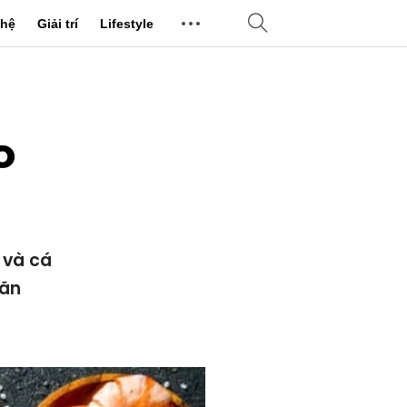
hệ
Giải trí
Lifestyle
o
 và cá
 ăn