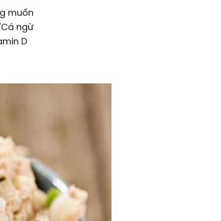
 "Cá ngừ
amin D