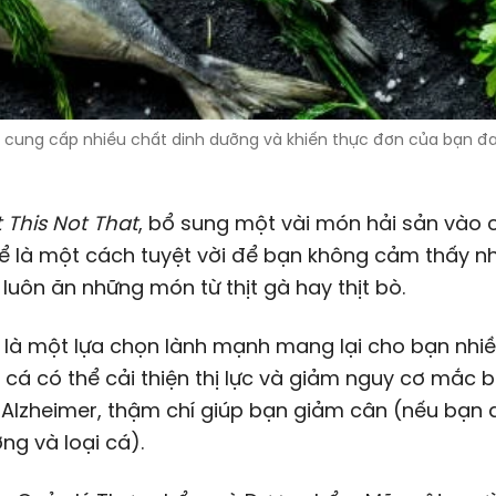
á, cung cấp nhiều chất dinh dưỡng và khiến thực đơn của bạn đ
t This Not That
, bổ sung một vài món hải sản vào 
hể là một cách tuyệt vời để bạn không cảm thấy 
 luôn ăn những món từ thịt gà hay thịt bò.
là một lựa chọn lành mạnh mang lại cho bạn nhiều 
n cá có thể cải thiện thị lực và giảm nguy cơ mắc 
 Alzheimer, thậm chí giúp bạn giảm cân (nếu bạn
ng và loại cá).