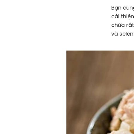
Bạn cũng nên cân nhắc món cá ngừ hấp dẫn nếu bạn đang muốn
cải thiệ
chứa rất
và selen"