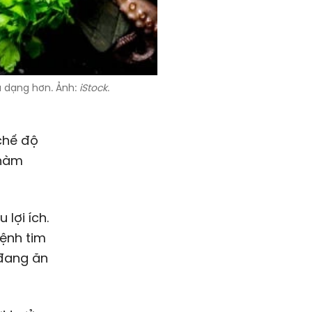
a dạng hơn. Ảnh:
iStock
.
chế độ
nhàm
lợi ích.
bệnh tim
 đang ăn