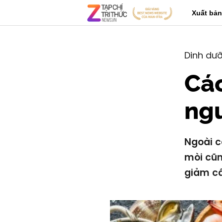
Xuất bản
Dinh dư
Các
ng
Ngoài c
mòi cũn
giảm c