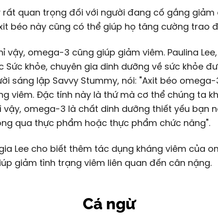
 rất quan trọng đối với người đang cố gắng giảm 
it béo này cũng có thể giúp họ tăng cường trao đ
ỉ vậy, omega-3 cũng giúp giảm viêm. Paulina Lee, 
c Sức khỏe, chuyên gia dinh dưỡng về sức khỏe đ
ười sáng lập Savvy Stummy, nói: "Axit béo omega
ng viêm. Đặc tính này là thứ mà cơ thể chúng ta k
Vì vậy, omega-3 là chất dinh dưỡng thiết yếu bạn 
ông qua thực phẩm hoặc thực phẩm chức năng".
gia Lee cho biết thêm tác dụng kháng viêm của 
iúp giảm tình trạng viêm liên quan đến cân nặng.
Cá ngừ