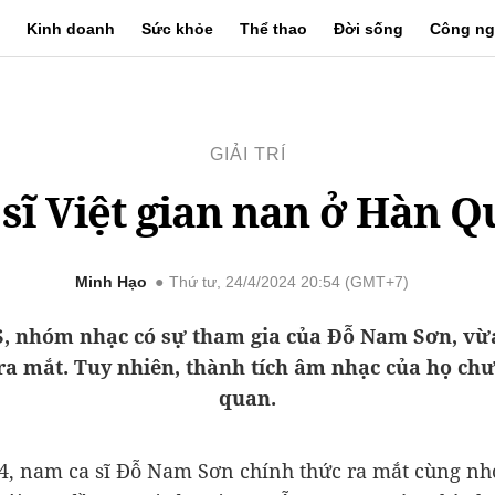
Kinh doanh
Sức khỏe
Thể thao
Đời sống
Công ng
GIẢI TRÍ
 sĩ Việt gian nan ở Hàn Q
Minh Hạo
Thứ tư, 24/4/2024 20:54 (GMT+7)
, nhóm nhạc có sự tham gia của Đỗ Nam Sơn, vừ
ra mắt. Tuy nhiên, thành tích âm nhạc của họ ch
quan.
4, nam ca sĩ Đỗ Nam Sơn chính thức ra mắt cùng n