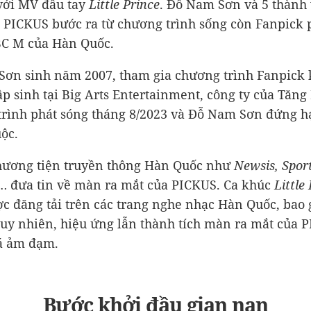
với MV đầu tay
Little Prince
. Đỗ Nam Sơn và 5 thành
 PICKUS bước ra từ chương trình sống còn Fanpick 
C M của Hàn Quốc.
ơn sinh năm 2007, tham gia chương trình Fanpick 
tập sinh tại Big Arts Entertainment, công ty của Tăng
rình phát sóng tháng 8/2023 và Đỗ Nam Sơn đứng h
ộc.
hương tiện truyền thông Hàn Quốc như
Newsis, Spor
… đưa tin về màn ra mắt của PICKUS. Ca khúc
Little
c đăng tải trên các trang nghe nhạc Hàn Quốc, bao
uy nhiên, hiệu ứng lẫn thành tích màn ra mắt của 
á ảm đạm.
Bước khởi đầu gian nan