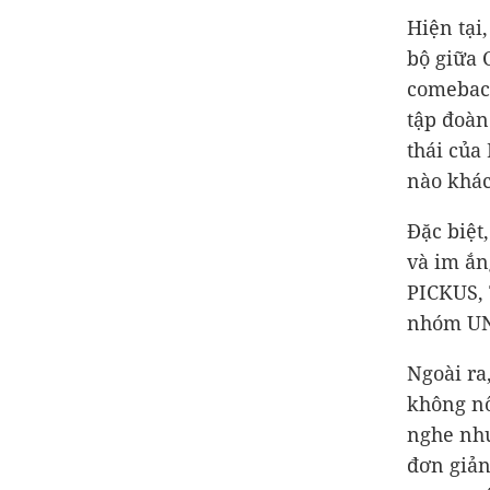
Hiện tại
bộ giữa 
comeback
tập đoàn
thái của
nào khác
Đặc biệt
và im ắn
PICKUS, 
nhóm UNI
Ngoài ra
không nổ
nghe như
đơn giản