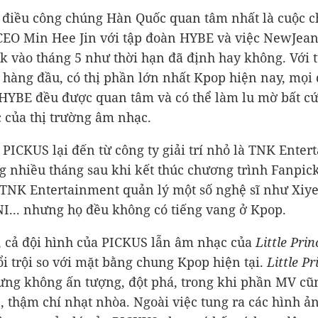
, điều công chúng Hàn Quốc quan tâm nhất là cuộc c
CEO Min Hee Jin với tập đoàn HYBE và việc NewJean
 vào tháng 5 như thời hạn đã định hay không. Với 
 hàng đầu, có thị phần lớn nhất Kpop hiện nay, mọi
 HYBE đều được quan tâm và có thể làm lu mờ bất cứ 
 của thị trường âm nhạc.
, PICKUS lại đến từ công ty giải trí nhỏ là TNK Ente
g nhiều tháng sau khi kết thúc chương trình Fanpic
TNK Entertainment quản lý một số nghệ sĩ như Xiye
... nhưng họ đều không có tiếng vang ở Kpop.
, cả đội hình của PICKUS lẫn âm nhạc của
Little Prin
i trội so với mặt bằng chung Kpop hiện tại.
Little Pr
ng không ấn tượng, đột phá, trong khi phần MV cũ
, thậm chí nhạt nhòa. Ngoài việc tung ra các hình ả