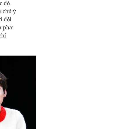
c đó
 chú ý
i đội
m phải
chỉ