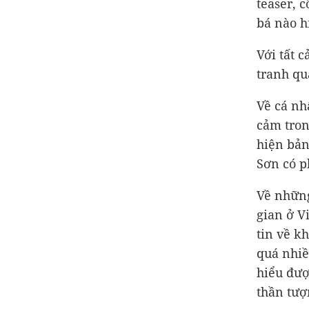
teaser, 
bá nào h
Với tất c
tranh qu
Về cá nh
cảm tron
hiện bản
Sơn có p
Về những
gian ở V
tin về k
quá nhiề
hiểu đượ
thần tượ