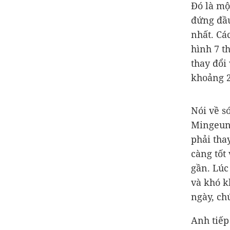
Đó là mộ
đứng đầu
nhất. Cá
hình 7 t
thay đổi
khoảng 2
Nói về s
Mingeun 
phải tha
càng tốt 
gần. Lúc
và khó k
ngày, ch
Anh tiếp