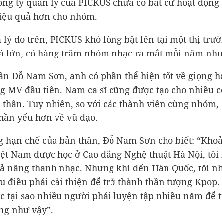
công ty quản lý của PICKUS chưa có bất cứ hoạt động
iệu quả hơn cho nhóm.
ả lý do trên, PICKUS khó lòng bật lên tại một thị trư
á lớn, có hàng trăm nhóm nhạc ra mắt mỗi năm nh
ân Đỗ Nam Sơn, anh có phần thể hiện tốt về giọng há
g MV đầu tiên. Nam ca sĩ cũng được tạo cho nhiều c
 thân. Tuy nhiên, so với các thành viên cùng nhóm
hần yếu hơn về vũ đạo.
 hạn chế của bản thân, Đỗ Nam Sơn cho biết: “Khoả
iệt Nam được học ở Cao đẳng Nghệ thuật Hà Nội, tôi 
hả năng thanh nhạc. Nhưng khi đến Hàn Quốc, tôi nh
u điều phải cải thiện để trở thành thần tượng Kpop. 
c tại sao nhiều người phải luyện tập nhiều năm để 
ng như vậy”.