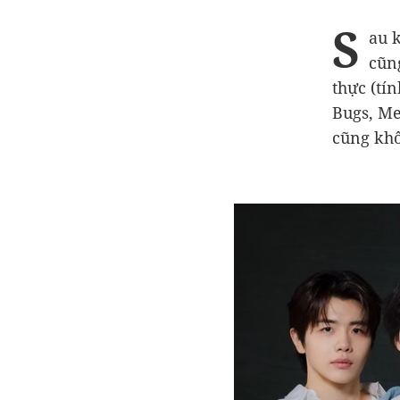
S
au 
cũn
thực (tí
Bugs, Me
cũng khô