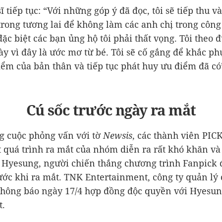
 tiếp tục: “Với những góp ý đã đọc, tôi sẽ tiếp thu và
trong tương lai để không làm các anh chị trong công 
đặc biệt các bạn ủng hộ tôi phải thất vọng. Tôi theo 
y vì đây là ước mơ từ bé. Tôi sẽ cố gắng để khắc ph
ểm của bản thân và tiếp tục phát huy ưu điểm đã có
Cú sốc trước ngày ra mắt
g cuộc phỏng vấn với tờ
Newsis
, các thành viên PIC
t quá trình ra mắt của nhóm diễn ra rất khó khăn v
 Hyesung, người chiến thắng chương trình Fanpick 
ớc khi ra mắt. TNK Entertainment, công ty quản lý 
hông báo ngày 17/4 hợp đồng độc quyền với Hyesun
t.