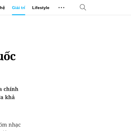
hệ
Giải trí
Lifestyle
uốc
a chính
ưa khả
hóm nhạc