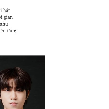
i hát
ời gian
 như
nền tảng