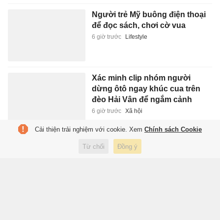
Người trẻ Mỹ buông điện thoại
để đọc sách, chơi cờ vua
6 giờ trước
Lifestyle
Xác minh clip nhóm người
dừng ôtô ngay khúc cua trên
đèo Hải Vân để ngắm cảnh
6 giờ trước
Xã hội
Cải thiện trải nghiệm với cookie. Xem
Chính sách Cookie
Ám ảnh tâm lý mang tên ly hôn
Từ chối
Đồng ý
6 giờ trước
Sách hay
FIFA chia rẽ vì Infantino
6 giờ trước
Thể thao