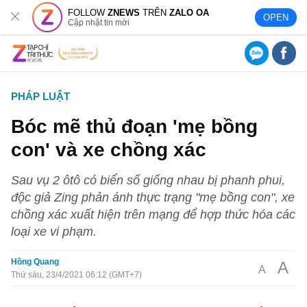
FOLLOW
ZNEWS
TRÊN
ZALO OA
OPEN
Cập nhật tin mới
PHÁP LUẬT
Bóc mẽ thủ đoạn 'mẹ bồng
con' và xe chồng xác
Sau vụ 2 ôtô có biển số giống nhau bị phanh phui,
độc giả Zing phản ánh thực trạng "mẹ bồng con", xe
chồng xác xuất hiện trên mạng để hợp thức hóa các
loại xe vi phạm.
Hồng Quang
A
A
Thứ sáu, 23/4/2021 06:12 (GMT+7)