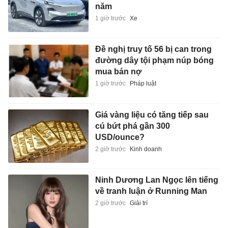
năm
1 giờ trước
Xe
Đề nghị truy tố 56 bị can trong
đường dây tội phạm núp bóng
mua bán nợ
1 giờ trước
Pháp luật
Giá vàng liệu có tăng tiếp sau
cú bứt phá gần 300
USD/ounce?
2 giờ trước
Kinh doanh
Ninh Dương Lan Ngọc lên tiếng
về tranh luận ở Running Man
2 giờ trước
Giải trí