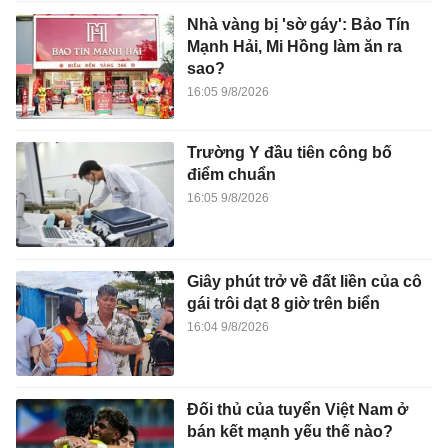
Nhà vàng bị 'sờ gáy': Bảo Tín
Mạnh Hải, Mi Hồng làm ăn ra
sao?
16:05 9/8/2026
Trường Y đầu tiên công bố
điểm chuẩn
16:05 9/8/2026
Giây phút trở về đất liền của cô
gái trôi dạt 8 giờ trên biển
16:04 9/8/2026
Đối thủ của tuyển Việt Nam ở
bán kết mạnh yếu thế nào?