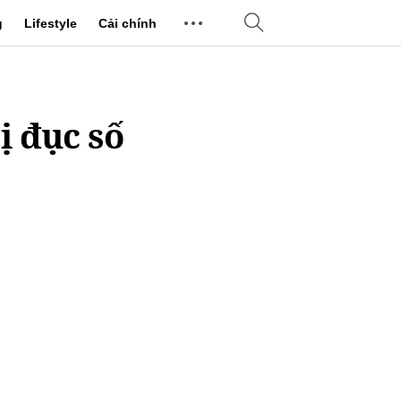
g
Lifestyle
Cải chính
ị đục số