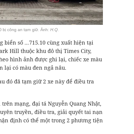
0 bị công an tạm giữ. Ảnh:
H.Q.
g biển số ...715.10 cùng xuất hiện tại
rk Hill thuộc khu đô thị Times City,
eo hình ảnh được ghi lại, chiếc xe màu
n lại có màu đen ngả nâu.
 đó đã tạm giữ 2 xe này để điều tra
n trên mạng, đại tá Nguyễn Quang Nhật,
ên truyền, điều tra, giải quyết tai nạn
hận định có thể một trong 2 phương tiện