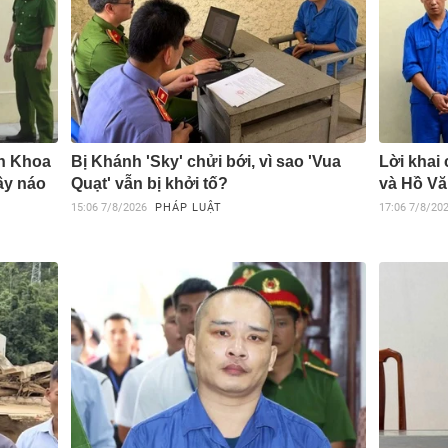
ăn Khoa
Bị Khánh 'Sky' chửi bới, vì sao 'Vua
Lời khai 
gây náo
Quạt' vẫn bị khởi tố?
và Hồ V
15:06
7/8/2026
PHÁP LUẬT
17:06
7/8/20