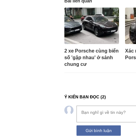
Bài liên quan
2 xe Porsche cùng biển
Xác 
số 'gặp nhau' ở sảnh
Pors
chung cư
Ý KIẾN BẠN ĐỌC
(2)
Gửi bình luận