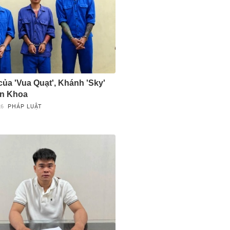
của 'Vua Quạt', Khánh 'Sky'
ăn Khoa
26
PHÁP LUẬT