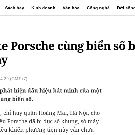
Sách hay
Kinh doanh
Văn hóa
Công nghệ
Đời sốn
xe Porsche cùng biển số b
áy
14:29 (GMT+7)
 phát hiện dấu hiệu bất minh của một
ùng biển số.
4, chỉ huy quận Hoàng Mai, Hà Nội, cho
iệu Porsche đã bị đục số khung, số máy
điều khiển phương tiện này vẫn chưa