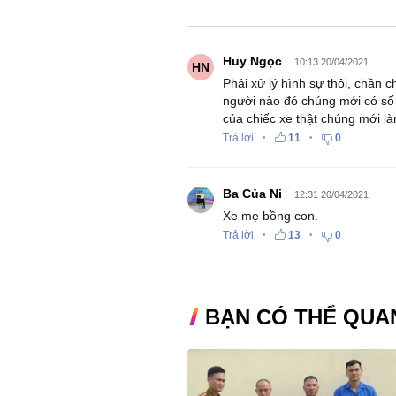
Huy Ngọc
10:13 20/04/2021
HN
Phải xử lý hình sự thôi, chần c
người nào đó chúng mới có số 
của chiếc xe thật chúng mới 
Trả lời
11
0
•
•
Ba Của Ni
12:31 20/04/2021
Xe mẹ bồng con.
Trả lời
13
0
•
•
BẠN CÓ THỂ QUA