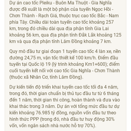
Dự án cao tốc Pleiku - Buôn Ma Thuột - Gia Nghĩa
được đề xuất là một bộ phận của tuyến Ngọc Hồi -
Chơn Thành - Rạch Giá, thuộc trục cao tốc Bắc - Nam
phía Tây. Chiều dài toàn tuyến cao tốc khoảng 257
km, trong đó chiều dài qua địa phận tỉnh Gia Lai
khoảng 56 km, qua địa phận tỉnh Đắk Lắk khoảng 125
km và qua địa phận tỉnh Lâm Đồng khoảng 7 km.
Quy mô đầu tư giai đoạn 1 tuyến cao tốc 4 làn xe, nền
đường 24,75 m, vận tốc thiết kế 100 km/h. Điểm đầu
tuyến tại Quốc lộ 19 (lý trình khoảng Km1+600); điểm
cuối tuyến kết nối với cao tốc Gia Nghĩa - Chơn Thành
(thuộc xã Nhân Cơ, tỉnh Lâm Đồng).
Dự kiến tiến độ triển khai tuyến cao tốc tối đa 4 năm,
trong đó, thời gian chuẩn bị thủ tục đầu tư từ 6 tháng
đến 1 năm, thời gian thi công, hoàn thành và đưa vào
khai thác trong 3 năm. Dự án với tổng mức đầu tư dự
kiến khoảng
76.985 tỷ đồng
, nguồn vốn đầu tư theo
hình thức PPP (trong đó, nhà đầu tư huy động 30%
vốn, vốn ngân sách nhà nước hỗ trợ 70%).