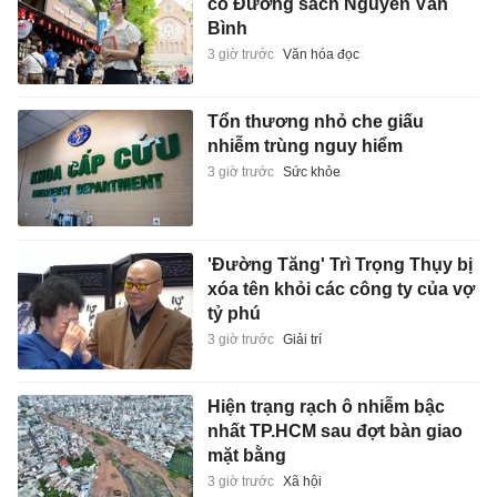
có Đường sách Nguyễn Văn
Bình
3 giờ trước
Văn hóa đọc
Tổn thương nhỏ che giấu
nhiễm trùng nguy hiểm
3 giờ trước
Sức khỏe
'Đường Tăng' Trì Trọng Thụy bị
xóa tên khỏi các công ty của vợ
tỷ phú
3 giờ trước
Giải trí
Hiện trạng rạch ô nhiễm bậc
nhất TP.HCM sau đợt bàn giao
mặt bằng
3 giờ trước
Xã hội