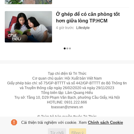
Ở ghép để có căn phòng tốt
hơn giữa lòng TP.HCM
4 giờ trước
Lifestyle
Tạp chí điện tử Tri Thức
Cơ quan chủ quản: Hội Xuất bản Việt Nam
Giấy phép báo chí: số 75/GP-BTTTT và số 442/GP-BTTTT do Bộ Thông tin
và Truyền thông cấp ngày 26/02/2020 và ngày 29/11/2023
Tổng biên tập: Lâm Quang Hiếu
Trụ sở: Tầng 10, D29 Phạm Văn Bạch, phường Cầu Giấy, Hà Nội
HOTLINE:
0931.222.666
toasoan@znews.vn
©
Toàn bộ bản quyền thuộc Tri Thức
Cải thiện trải nghiệm với cookie. Xem
Chính sách Cookie
Từ chối
Đồng ý