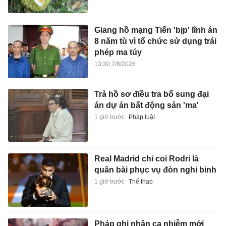
Giang hồ mạng Tiến 'bịp' lĩnh án
8 năm tù vì tổ chức sử dụng trái
phép ma túy
13:30 7/8/2026
Trả hồ sơ điều tra bổ sung đại
án dự án bất động sản 'ma'
1 giờ trước
Pháp luật
Real Madrid chỉ coi Rodri là
quân bài phục vụ đòn nghi binh
1 giờ trước
Thể thao
Pháp ghi nhận ca nhiễm mới