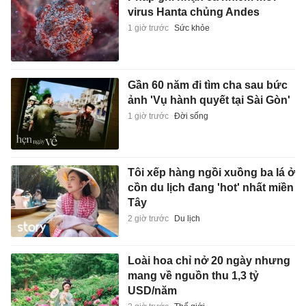
virus Hanta chủng Andes
1 giờ trước
Sức khỏe
Gần 60 năm đi tìm cha sau bức
ảnh 'Vụ hành quyết tại Sài Gòn'
1 giờ trước
Đời sống
Tôi xếp hàng ngồi xuồng ba lá ở
cồn du lịch đang 'hot' nhất miền
Tây
2 giờ trước
Du lịch
Loài hoa chỉ nở 20 ngày nhưng
mang về nguồn thu 1,3 tỷ
USD/năm