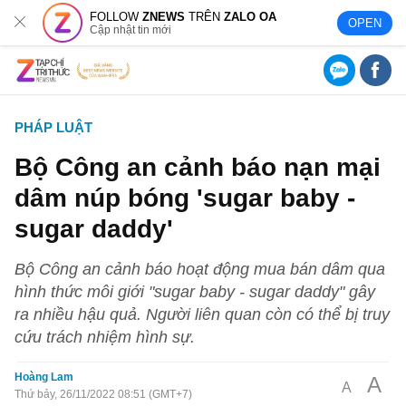
FOLLOW
ZNEWS
TRÊN
ZALO OA
OPEN
Cập nhật tin mới
PHÁP LUẬT
Bộ Công an cảnh báo nạn mại
dâm núp bóng 'sugar baby -
sugar daddy'
Bộ Công an cảnh báo hoạt động mua bán dâm qua
hình thức môi giới "sugar baby - sugar daddy" gây
ra nhiều hậu quả. Người liên quan còn có thể bị truy
cứu trách nhiệm hình sự.
Hoàng Lam
A
A
Thứ bảy, 26/11/2022 08:51 (GMT+7)