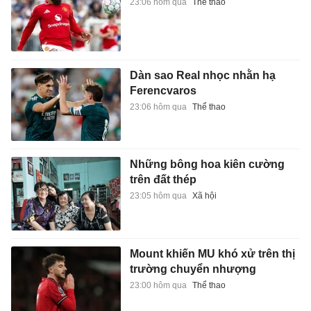
23:06 hôm qua
Thể thao
Dàn sao Real nhọc nhằn hạ
Ferencvaros
23:06 hôm qua
Thể thao
Những bông hoa kiên cường
trên đất thép
23:05 hôm qua
Xã hội
Mount khiến MU khó xử trên thị
trường chuyển nhượng
23:00 hôm qua
Thể thao