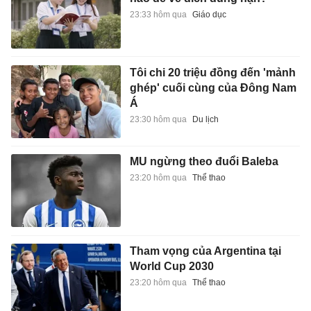
23:33 hôm qua
Giáo dục
Tôi chi 20 triệu đồng đến 'mảnh
ghép' cuối cùng của Đông Nam
Á
23:30 hôm qua
Du lịch
MU ngừng theo đuổi Baleba
23:20 hôm qua
Thể thao
Tham vọng của Argentina tại
World Cup 2030
23:20 hôm qua
Thể thao