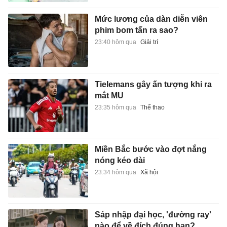
Mức lương của dàn diễn viên
phim bom tấn ra sao?
23:40 hôm qua
Giải trí
Tielemans gây ấn tượng khi ra
mắt MU
23:35 hôm qua
Thể thao
Miền Bắc bước vào đợt nắng
nóng kéo dài
23:34 hôm qua
Xã hội
Sáp nhập đại học, 'đường ray'
nào để về đích đúng hạn?