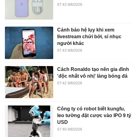
07:43 9/8/2026
Cảnh báo hệ lụy khi xem
livestream chửi bới, sỉ nhục
người khác
07:43 9/8/2026
Cách Ronaldo tạo nên gia đình
'độc nhất vô nhị' làng bóng đá
07:42 9/8/2026
Công ty có robot biết kungfu,
leo tường đặt cược vào IPO 9 tỷ
USD
07:40 9/8/2026