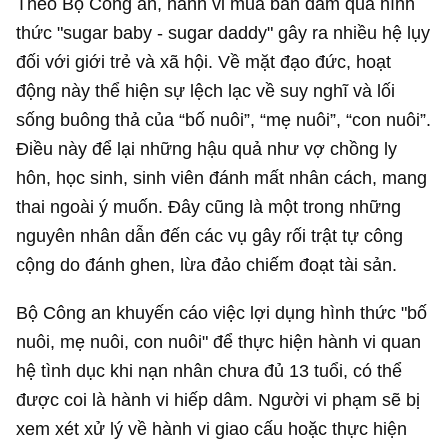
Theo Bộ Công an, hành vi mua bán dâm qua hình
thức "sugar baby - sugar daddy" gây ra nhiều hệ lụy
đối với giới trẻ và xã hội. Về mặt đạo đức, hoạt
động này thể hiện sự lệch lạc về suy nghĩ và lối
sống buông thả của “bố nuôi”, “mẹ nuôi”, “con nuôi”.
Điều này để lại những hậu quả như vợ chồng ly
hôn, học sinh, sinh viên đánh mất nhân cách, mang
thai ngoài ý muốn. Đây cũng là một trong những
nguyên nhân dẫn đến các vụ gây rối trật tự công
cộng do đánh ghen, lừa đảo chiếm đoạt tài sản.
Bộ Công an khuyến cáo việc lợi dụng hình thức "bố
nuôi, mẹ nuôi, con nuôi" để thực hiện hành vi quan
hệ tình dục khi nạn nhân chưa đủ 13 tuổi, có thể
được coi là hành vi hiếp dâm. Người vi phạm sẽ bị
xem xét xử lý về hành vi giao cấu hoặc thực hiện