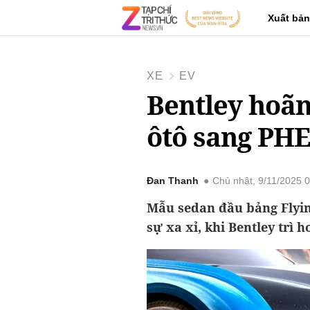
Xuất bản
XE
EV
Bentley hoãn
ôtô sang PH
Đan Thanh
Chủ nhật, 9/11/2025 
Mẫu sedan đầu bảng Flying
sự xa xỉ, khi Bentley trì 