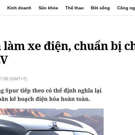
Kinh doanh
Sức khỏe
Thể thao
Đời sống
Công ng
 làm xe điện, chuẩn bị c
EV
07:05 (GMT+7)
 Spur tiếp theo có thể định nghĩa lại
hoãn kế hoạch điện hóa hoàn toàn.