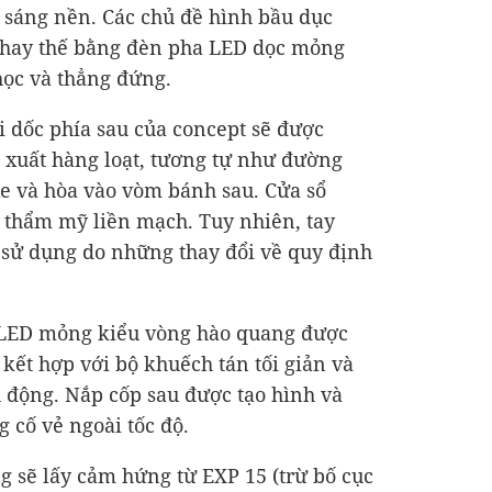
u sáng nền. Các chủ đề hình bầu dục
 thay thế bằng đèn pha LED dọc mỏng
ọc và thẳng đứng.
 dốc phía sau của concept sẽ được
 xuất hàng loạt, tương tự như đường
xe và hòa vào vòm bánh sau. Cửa sổ
 thẩm mỹ liền mạch. Tuy nhiên, tay
sử dụng do những thay đổi về quy định
OLED mỏng kiểu vòng hào quang được
kết hợp với bộ khuếch tán tối giản và
ủ động. Nắp cốp sau được tạo hình và
g cố vẻ ngoài tốc độ.
g sẽ lấy cảm hứng từ EXP 15 (trừ bố cục