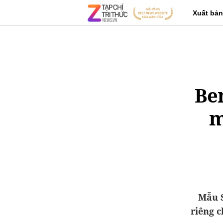
Xuất bản
Be
m
Mẫu S
riêng c