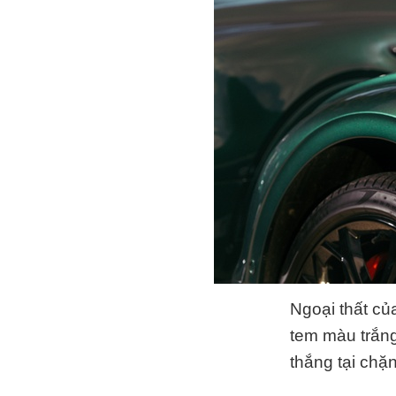
Ngoại thất c
tem màu trắn
thắng tại chặ