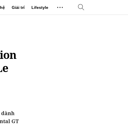
hệ
Giải trí
Lifestyle
ion
Le
ỉ dành
ental GT