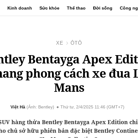
Kinh doanh
Sức khỏe
Thể thao
Đời sống
Công ng
XE
ÔTÔ
ntley Bentayga Apex Edit
ang phong cách xe đua 
Mans
Việt Hà
Ảnh: Bentley
Thứ tư, 2/4/2025 11:46 (GMT+7)
UV hàng thửa Bentley Bentayga Apex Edition ch
ho chủ sở hữu phiên bản đặc biệt Bentley Contin