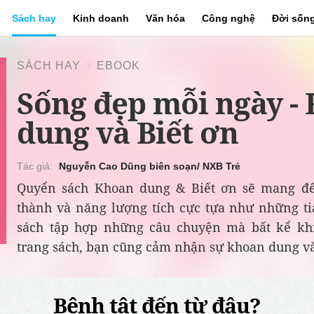
Sách hay
Kinh doanh
Văn hóa
Công nghệ
Đời sốn
SÁCH HAY
EBOOK
Sống đẹp mỗi ngày -
dung và Biết ơn
Nguyễn Cao Dũng biên soạn/ NXB Trẻ
Quyển sách Khoan dung & Biết ơn sẽ mang đế
thành và năng lượng tích cực tựa như những t
sách tập hợp những câu chuyện mà bất kể khi
trang sách, bạn cũng cảm nhận sự khoan dung và 
Bệnh tật đến từ đâu?