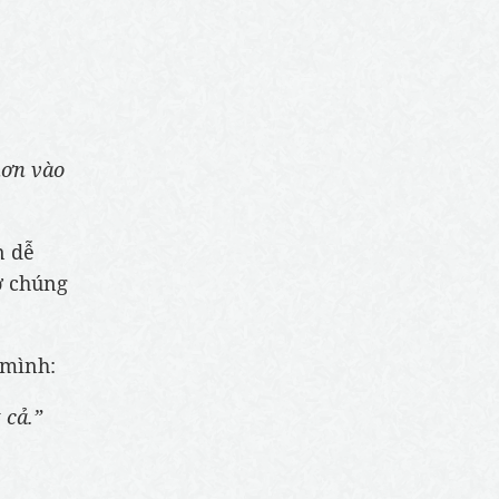
hơn vào
n dễ
ở chúng
 mình:
 cả.”