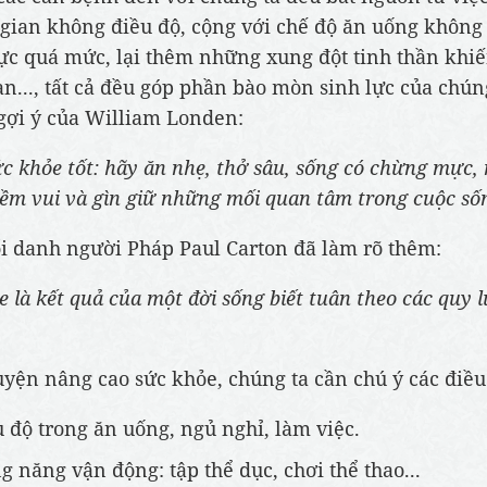
 gian không điều độ, cộng với chế độ ăn uống không 
lực quá mức, lại thêm những xung đột tinh thần khiế
an..., tất cả đều góp phần bào mòn sinh lực của chúng
gợi ý của William Londen:
ức khỏe tốt: hãy ăn nhẹ, thở sâu, sống có chừng mực, 
ềm vui và gìn giữ những mối quan tâm trong cuộc số
ổi danh người Pháp Paul Carton đã làm rõ thêm:
 là kết quả của một đời sống biết tuân theo các quy l
uyện nâng cao sức khỏe, chúng ta cần chú ý các điều
 độ trong ăn uống, ngủ nghỉ, làm việc.
g năng vận động: tập thể dục, chơi thể thao...