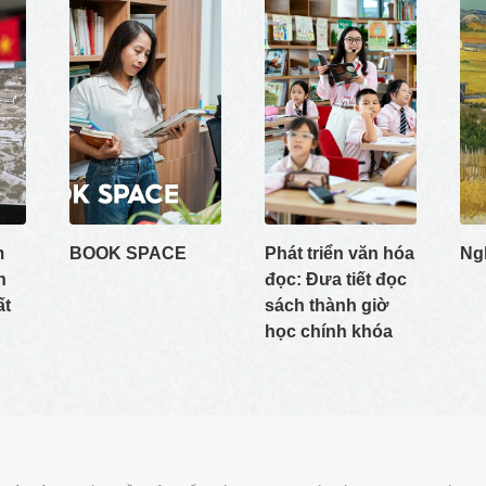
m
BOOK SPACE
Phát triển văn hóa
Ngh
n
đọc: Đưa tiết đọc
ất
sách thành giờ
học chính khóa