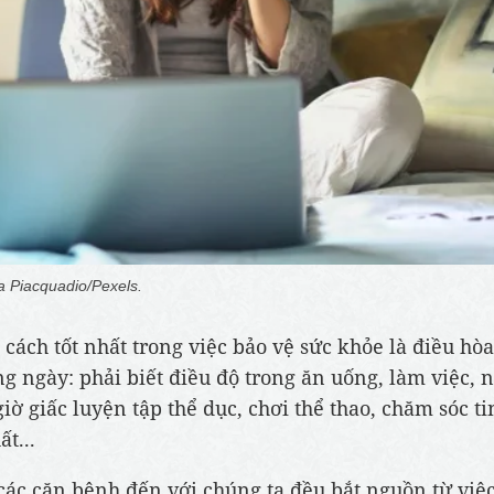
 Piacquadio/Pexels.
, cách tốt nhất trong việc bảo vệ sức khỏe là điều hòa
g ngày: phải biết điều độ trong ăn uống, làm việc, n
giờ giấc luyện tập thể dục, chơi thể thao, chăm sóc t
ất...
các căn bệnh đến với chúng ta đều bắt nguồn từ việ