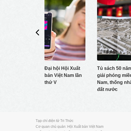
Đại hội Hội Xuất
Tủ sách 50 nă
bản Việt Nam lần
giải phóng miề
thứ V
Nam, thống nh
đất nước
Tạp chí điện tử Tri Thức
Cơ quan chủ quản: Hội Xuất bản Việt Nam