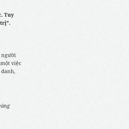
c. Tuy
trị”.
i người
 một việc
g danh,
vàng