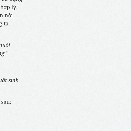
hợp lý,
n nội
 ta.
nuôi
ng.”
uật sinh
 sau: