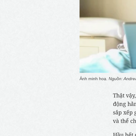
Ảnh minh hoạ.
Nguồn: Andrea
Thật vậy
động hằn
sắp xếp 
và thể ch
Hầu hết 