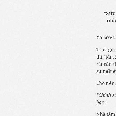
“Sức
nhiê
Có sức k
Triết gi
thì “tài 
rất cần 
sự nghiệp
Cho nên
“Chính s
bạc.”
Nhà tâm 