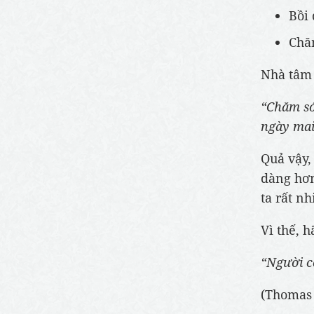
Bồi 
Chăm
Nhà tâm 
“Chăm só
ngày mai
Quả vậy,
dàng hơn
ta rất n
Vì thế, 
“Người có
(Thomas 