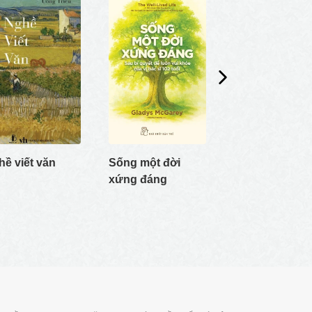
ề viết văn
Sống một đời
Vũ trụ tuần ho
xứng đáng