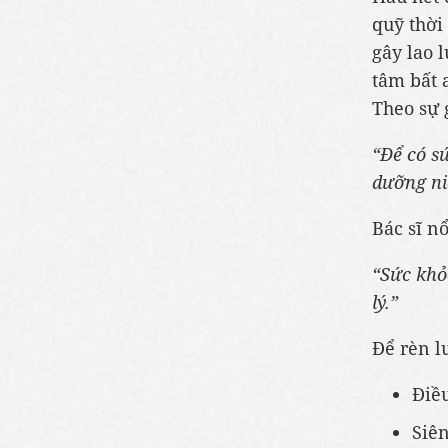
quỹ thời
gây lao 
tâm bất 
Theo sự 
“Để có s
dưỡng ni
Bác sĩ n
“Sức khỏe
lý.”
Để rèn l
Điều
Siên