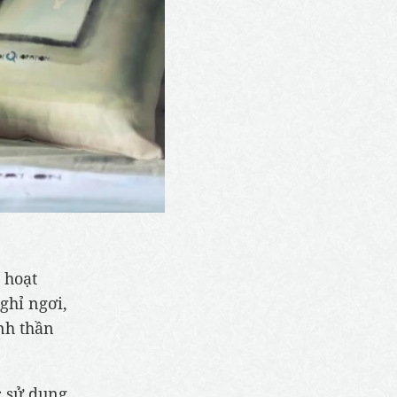
 hoạt
ghỉ ngơi,
inh thần
c sử dụng