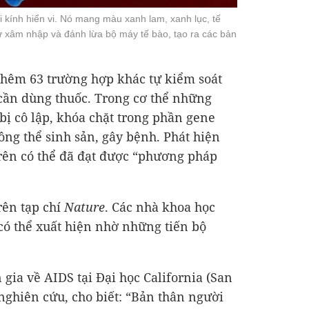
 kính hiển vi. Nó mang màu xanh lam, xanh lục, tế
ự xâm nhập và đánh lừa bộ máy tế bào, tạo ra các bản
hêm 63 trường hợp khác tự kiểm soát
cần dùng thuốc. Trong cơ thể những
ị cô lập, khóa chặt trong phần gene
ông thể sinh sản, gây bệnh. Phát hiện
rên có thể đã đạt được “phương pháp
rên tạp chí
Nature
. Các nhà khoa học
có thể xuất hiện nhờ những tiến bộ
 gia về AIDS tại Đại học California (San
 nghiên cứu, cho biết: “Bản thân người