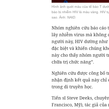
Hình ảnh quét màu của tế bào T dưới
bào bị nhiễm HIV là màu vàng. HIV t
sao. Ảnh:
NAID.
Nhóm nghiên cứu báo cáo t
lây nhiễm virus mà không 
người này, HIV dường như b
đặc biệt và khiến chúng kh
này cho thấy nhóm người t
chữa trị chức năng”.
Nghiên cứu được công bố t
nhận định kết quả này chỉ 
trong di truyền học.
Tiến sĩ Steve Deeks, chuyên
Francisco, Mỹ), tác giả của