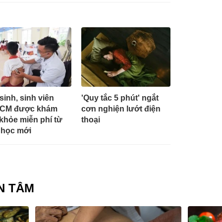
sinh, sinh viên
'Quy tắc 5 phút' ngắt
HCM được khám
cơn nghiện lướt điện
khỏe miễn phí từ
thoại
học mới
N TÂM