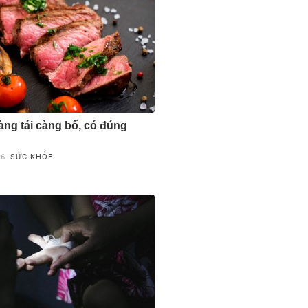
àng tái càng bổ, có đúng
26
SỨC KHỎE