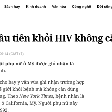
Sách hay
Kinh doanh
Văn hóa
Công nghệ
Đời sốn
u tiên khỏi HIV không cầ
 09:14 (GMT+7)
ột phụ nữ ở Mỹ được ghi nhận là
nh.
 cho hay y văn vừa ghi nhận trường hợp
hế giới khỏi bệnh mà không cần dùng
ơng. Theo
New York Times
, bệnh nhân là
, ở California, Mỹ. Người phụ nữ này
992.