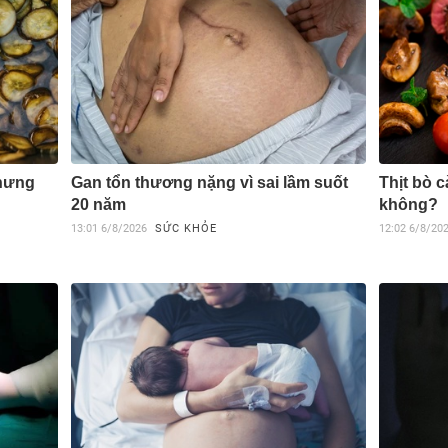
nhưng
Gan tổn thương nặng vì sai lầm suốt
Thịt bò c
20 năm
không?
13:01
6/8/2026
SỨC KHỎE
12:02
6/8/20