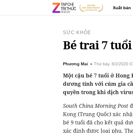
Xuất bản
SỨC KHỎE
Bé trai 7 tu
Phương Mai
Thứ bảy, 8/2/2020 
Một cậu bé 7 tuổi ở Hong
dương tính với cúm gia c
quyền trong khi dịch viru
South China Morning Post
đ
Kong (Trung Quốc) xác nhậ
bé 9 tuổi đã cho kết quả d
xác định được loại phụ. The