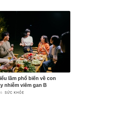
ểu lầm phổ biến về con
y nhiễm viêm gan B
26
SỨC KHỎE