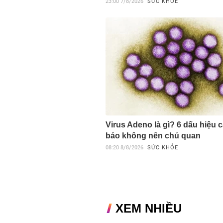
23:00
7/8/2026
SỨC KHỎE
Virus Adeno là gì? 6 dấu hiệu 
báo không nên chủ quan
08:20
8/8/2026
SỨC KHỎE
XEM NHIỀU