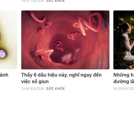
14:35
7/8/2026
SỨC KHỎE
cảnh
Thấy 6 dấu hiệu này, nghĩ ngay đến
Những hi
việc sổ giun
đường lâ
12:48
8/8/2026
SỨC KHỎE
06:28
8/8/20