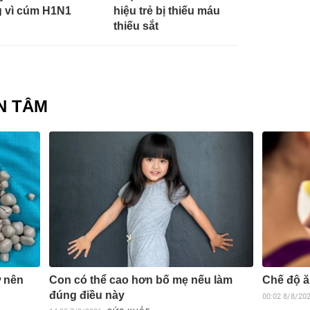
 vì cúm H1N1
hiệu trẻ bị thiếu máu
thiếu sắt
N TÂM
ớ nên
Con có thể cao hơn bố mẹ nếu làm
Chế độ ă
đúng điều này
00:02
8/8/20