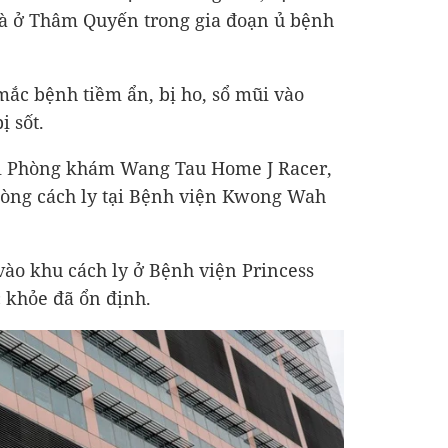
à ở Thâm Quyến trong gia đoạn ủ bệnh
mắc bệnh tiềm ẩn, bị ho, sổ mũi vào
ị sốt.
ại Phòng khám Wang Tau Home J Racer,
òng cách ly tại Bệnh viện Kwong Wah
vào khu cách ly ở Bệnh viện Princess
c khỏe đã ổn định.