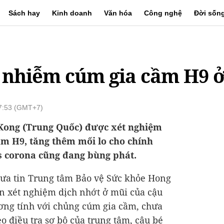
Sách hay
Kinh doanh
Văn hóa
Công nghệ
Đời sốn
ổi nhiễm cúm gia cầm H9 
07:53 (GMT+7)
 Kong (Trung Quốc) được xét nghiệm
ầm H9, tăng thêm mối lo cho chính
s corona cũng đang bùng phát.
ưa tin Trung tâm Bảo vệ Sức khỏe Hong
n xét nghiệm dịch nhớt ở mũi của cậu
ương tính với chủng cúm gia cầm, chưa
o điều tra sơ bộ của trung tâm, cậu bé