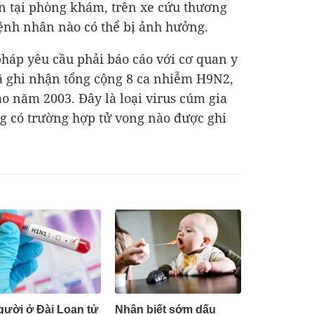
an tại phòng khám, trên xe cứu thương
ệnh nhân nào có thể bị ảnh hưởng.
háp yêu cầu phải báo cáo với cơ quan y
ã ghi nhận tổng cộng 8 ca nhiễm H9N2,
o năm 2003. Đây là loại virus cúm gia
g có trường hợp tử vong nào được ghi
gười ở Đài Loan tử
Nhận biết sớm dấu