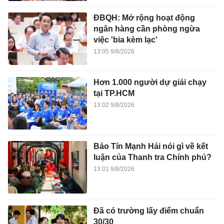
ĐBQH: Mở rộng hoạt động
ngân hàng cần phòng ngừa
việc 'bia kèm lạc'
13:05 9/8/2026
Hơn 1.000 người dự giải chạy
tại TP.HCM
13:02 9/8/2026
Bảo Tín Mạnh Hải nói gì về kết
luận của Thanh tra Chính phủ?
13:01 9/8/2026
Đã có trường lấy điểm chuẩn
30/30