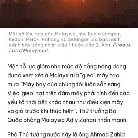
Một số khu vực của Malaysia, như Kuala Lumpur,
Kedah, Perak, Pahang và Selangor, đã ban hành
cảnh báo sóng nhiệt cấp 1 hoặc cấp 2. Ảnh:
Firdaus
Latif/Malaymail.
Một nỗ lực giảm nhẹ mức độ nắng nóng đang
được xem xét ở Malaysia là "gieo" mây tạo
mưa. "Máy bay của chúng tôi luôn sẵn sàng.
Việc 'gieo' hạt trên đám mây phải tính đến các
yếu tố thời tiết khác nhau như điều kiện mây
và gió trước khi thực hiện", Thứ trưởng Bộ
Quốc phòng Malaysia Adly Zahari nhấn mạnh.
Phó Thủ tướng nước này là ông Ahmad Zahid