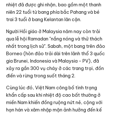
nhiệt đã được ghi nhận, bao gồm một thanh
niên 22 tuổi từ bang phía bắc Pahang và bé
trai 3 tuổi ở bang Kelantan lân cận.
Người Hồi giáo ở Malaysia năm nay còn trải
qua lễ hội Ramadan "nắng nóng và thử thách
nhất trong lịch sử". Sabah, một bang trên đảo
Borneo (hòn đảo trải dài trên lãnh thổ 3 quốc
gia Brunei, Indonesia và Malaysia - PV), đã
xảy ra gần 300 vụ cháy ở các trang trại, đồn
điền và rừng trong suốt tháng 2.
Cùng lúc đó, Việt Nam công bố tình trạng
khẩn cấp sau khi nhiệt độ cao bất thường ở
miền Nam khiến đồng ruộng nứt nẻ, cộng với
hạn hán và xâm nhập mặn ảnh hưởng đến kế