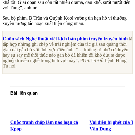
khá tốt. Giai đoạn sau còn rất nhiều drama, đau khổ, sướt mướt đến
với Tùng”, anh nói.
Sau bộ phim, B Trần và Quỳnh Kool vướng tin hẹn hò vì thường
xuyên tương tác hoặc xuất hiện cùng nhau.
Cuốn sách Nghệ thuật viết kịch bản phim truyện truyền hình
là
tập hợp những ghi chép về trải nghiệm của tác giả sau quãng thời
gian dài gắn bó với lĩnh vực điện ảnh. "… không rõ nhờ cơ duyên
hay sự say mê thôi thúc nào gắn bó đã khiến tôi khó dứt ra được
nghiệp truyền nghề trong lĩnh vực này", PGS.TS Đỗ Lệnh Hùng
Tú nói.
Bài liên quan
Cuộc tranh chấp làm náo loạn cả
Vai diễn bị ghét của
Kpop
Vân Dung