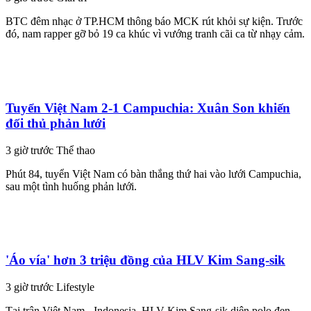
BTC đêm nhạc ở TP.HCM thông báo MCK rút khỏi sự kiện. Trước
đó, nam rapper gỡ bỏ 19 ca khúc vì vướng tranh cãi ca từ nhạy cảm.
Tuyển Việt Nam 2-1 Campuchia: Xuân Son khiến
đối thủ phản lưới
3 giờ trước
Thể thao
Phút 84, tuyển Việt Nam có bàn thắng thứ hai vào lưới Campuchia,
sau một tình huống phản lưới.
'Áo vía' hơn 3 triệu đồng của HLV Kim Sang-sik
3 giờ trước
Lifestyle
Tại trận Việt Nam - Indonesia, HLV Kim Sang-sik diện polo đen