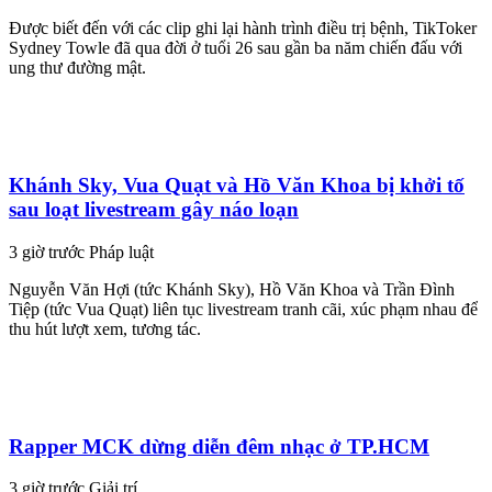
Được biết đến với các clip ghi lại hành trình điều trị bệnh, TikToker
Sydney Towle đã qua đời ở tuổi 26 sau gần ba năm chiến đấu với
ung thư đường mật.
Khánh Sky, Vua Quạt và Hồ Văn Khoa bị khởi tố
sau loạt livestream gây náo loạn
3 giờ trước
Pháp luật
Nguyễn Văn Hợi (tức Khánh Sky), Hồ Văn Khoa và Trần Đình
Tiệp (tức Vua Quạt) liên tục livestream tranh cãi, xúc phạm nhau để
thu hút lượt xem, tương tác.
Rapper MCK dừng diễn đêm nhạc ở TP.HCM
3 giờ trước
Giải trí