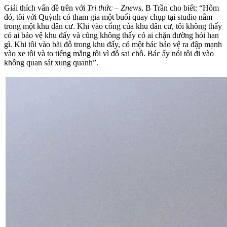
Giải thích vấn đề trên với
Tri thức – Znews
, B Trần cho biết: “Hôm
đó, tôi với Quỳnh có tham gia một buổi quay chụp tại studio nằm
trong một khu dân cư. Khi vào cổng của khu dân cư, tôi không thấy
có ai bảo vệ khu đấy và cũng không thấy có ai chặn đường hỏi han
gì. Khi tôi vào bãi đỗ trong khu đấy, có một bác bảo vệ ra đập mạnh
vào xe tôi và to tiếng mắng tôi vì đỗ sai chỗ. Bác ấy nói tôi đi vào
không quan sát xung quanh”.