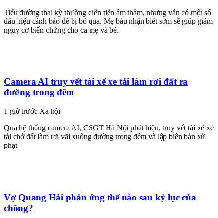
Tiểu đường thai kỳ thường diễn tiến âm thầm, nhưng vẫn có một số
dấu hiệu cảnh báo dễ bị bỏ qua. Mẹ bầu nhận biết sớm sẽ giúp giảm
nguy cơ biến chứng cho cả mẹ và bé.
Camera AI truy vết tài xế xe tải làm rơi đất ra
đường trong đêm
1 giờ trước
Xã hội
Qua hệ thống camera AI, CSGT Hà Nội phát hiện, truy vết tài xế xe
tải chở đất làm rơi vãi xuống đường trong đêm và lập biên bản xử
phạt.
Vợ Quang Hải phản ứng thế nào sau kỷ lục của
chồng?