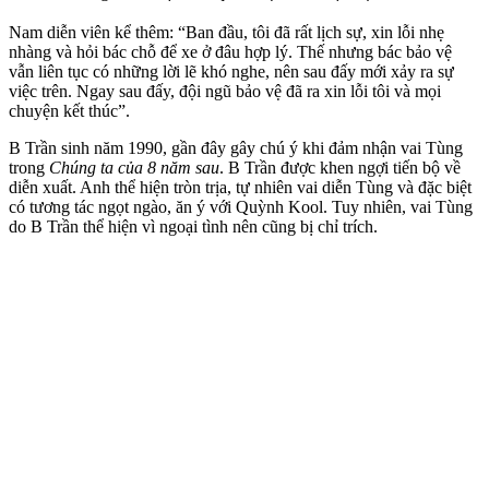
Nam diễn viên kể thêm: “Ban đầu, tôi đã rất lịch sự, xin lỗi nhẹ
nhàng và hỏi bác chỗ để xe ở đâu hợp lý. Thế nhưng bác bảo vệ
vẫn liên tục có những lời lẽ khó nghe, nên sau đấy mới xảy ra sự
việc trên. Ngay sau đấy, đội ngũ bảo vệ đã ra xin lỗi tôi và mọi
chuyện kết thúc”.
B Trần sinh năm 1990, gần đây gây chú ý khi đảm nhận vai Tùng
trong
Chúng ta của 8 năm sau
. B Trần được khen ngợi tiến bộ về
diễn xuất. Anh thể hiện tròn trịa, tự nhiên vai diễn Tùng và đặc biệt
có tương tác ngọt ngào, ăn ý với Quỳnh Kool. Tuy nhiên, vai Tùng
do B Trần thể hiện vì ngoại tình nên cũng bị chỉ trích.