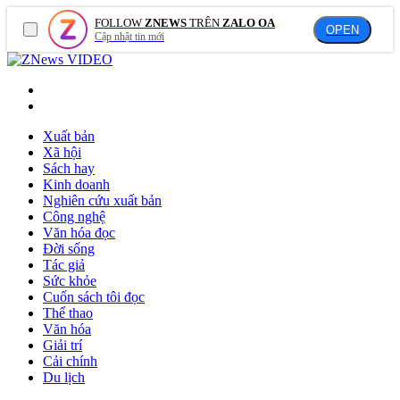
FOLLOW
ZNEWS
TRÊN
ZALO OA
OPEN
Cập nhật tin mới
VIDEO
Xuất bản
Xã hội
Sách hay
Kinh doanh
Nghiên cứu xuất bản
Công nghệ
Văn hóa đọc
Đời sống
Tác giả
Sức khỏe
Cuốn sách tôi đọc
Thể thao
Văn hóa
Giải trí
Cải chính
Du lịch