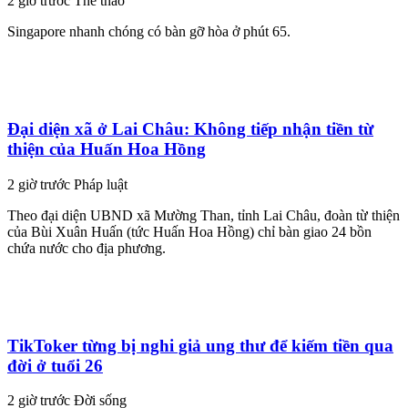
2 giờ trước
Thể thao
Singapore nhanh chóng có bàn gỡ hòa ở phút 65.
Đại diện xã ở Lai Châu: Không tiếp nhận tiền từ
thiện của Huấn Hoa Hồng
2 giờ trước
Pháp luật
Theo đại diện UBND xã Mường Than, tỉnh Lai Châu, đoàn từ thiện
của Bùi Xuân Huấn (tức Huấn Hoa Hồng) chỉ bàn giao 24 bồn
chứa nước cho địa phương.
TikToker từng bị nghi giả ung thư để kiếm tiền qua
đời ở tuổi 26
2 giờ trước
Đời sống