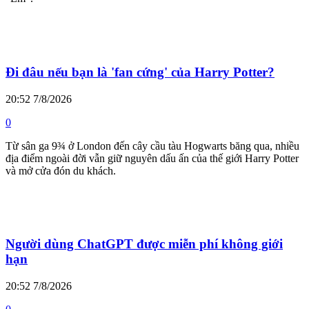
Đi đâu nếu bạn là 'fan cứng' của Harry Potter?
20:52 7/8/2026
0
Từ sân ga 9¾ ở London đến cây cầu tàu Hogwarts băng qua, nhiều
địa điểm ngoài đời vẫn giữ nguyên dấu ấn của thế giới Harry Potter
và mở cửa đón du khách.
Người dùng ChatGPT được miễn phí không giới
hạn
20:52 7/8/2026