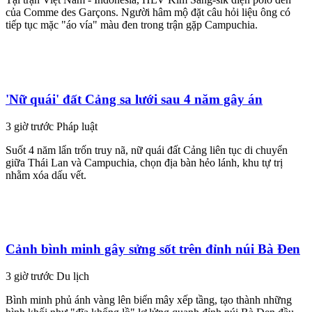
của Comme des Garçons. Người hâm mộ đặt câu hỏi liệu ông có
tiếp tục mặc "áo vía" màu đen trong trận gặp Campuchia.
'Nữ quái' đất Cảng sa lưới sau 4 năm gây án
3 giờ trước
Pháp luật
Suốt 4 năm lẩn trốn truy nã, nữ quái đất Cảng liên tục di chuyển
giữa Thái Lan và Campuchia, chọn địa bàn hẻo lánh, khu tự trị
nhằm xóa dấu vết.
Cảnh bình minh gây sửng sốt trên đỉnh núi Bà Đen
3 giờ trước
Du lịch
Bình minh phủ ánh vàng lên biển mây xếp tầng, tạo thành những