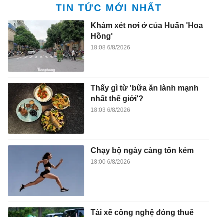
TIN TỨC MỚI NHẤT
Khám xét nơi ở của Huấn 'Hoa
Hồng'
18:08 6/8/2026
Thấy gì từ 'bữa ăn lành mạnh
nhất thế giới'?
18:03 6/8/2026
Chạy bộ ngày càng tốn kém
18:00 6/8/2026
Tài xế công nghệ đóng thuế