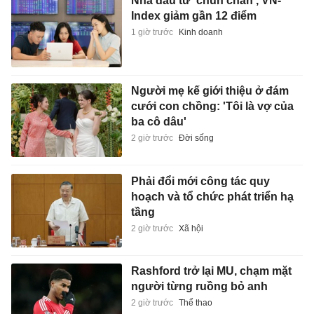
Nhà đầu tư 'chùn chân', VN-
Index giảm gần 12 điểm
1 giờ trước
Kinh doanh
Người mẹ kế giới thiệu ở đám
cưới con chồng: 'Tôi là vợ của
ba cô dâu'
2 giờ trước
Đời sống
Phải đổi mới công tác quy
hoạch và tổ chức phát triển hạ
tầng
2 giờ trước
Xã hội
Rashford trở lại MU, chạm mặt
người từng ruồng bỏ anh
2 giờ trước
Thể thao