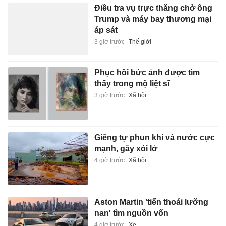
Điều tra vụ trực thăng chở ông
Trump và máy bay thương mại
áp sát
3 giờ trước
Thế giới
Phục hồi bức ảnh được tìm
thấy trong mộ liệt sĩ
3 giờ trước
Xã hội
Giếng tự phun khí và nước cực
mạnh, gây xói lở
4 giờ trước
Xã hội
Aston Martin 'tiến thoái lưỡng
nan' tìm nguồn vốn
4 giờ trước
Xe