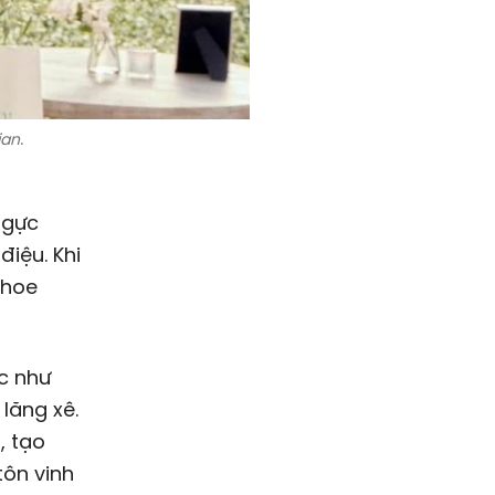
ian
.
ngực
điệu. Khi
khoe
c như
lăng xê.
, tạo
tôn vinh