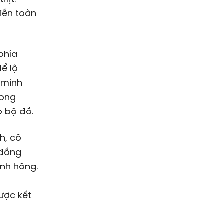
iễn toàn
 phía
ể lộ
 minh
rong
o bộ đồ.
h, cô
 đồng
anh hông.
ược kết