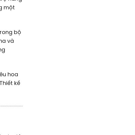
ng một
trong bộ
na và
ng
hêu hoa
Thiết kế