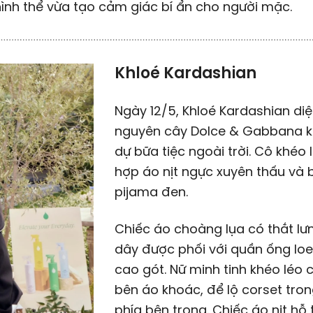
ình thể vừa tạo cảm giác bí ẩn cho người mặc.
Khloé Kardashian
Ngày 12/5, Khloé Kardashian di
nguyên cây Dolce & Gabbana k
dự bữa tiệc ngoài trời. Cô khéo 
hợp áo nịt ngực xuyên thấu và 
pijama đen.
Chiếc áo choàng lụa có thắt lư
dây được phối với quần ống loe
cao gót. Nữ minh tinh khéo léo 
bên áo khoác, để lộ corset tro
phía bên trong. Chiếc áo nịt hỗ