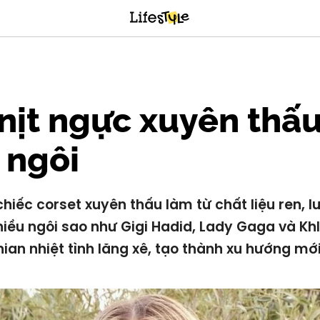
nịt ngực xuyên thấ
 ngôi
hiếc corset xuyên thấu làm từ chất liệu ren, lư
iều ngôi sao như Gigi Hadid, Lady Gaga và Kh
ian nhiệt tình lăng xê, tạo thành xu hướng mới