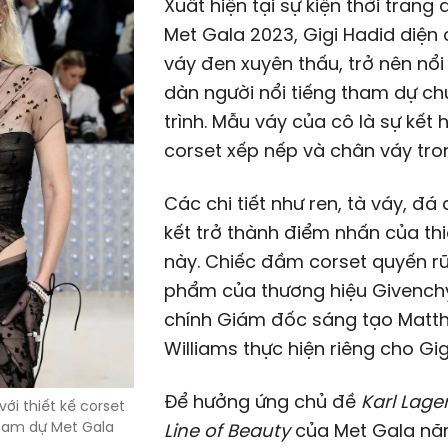
Xuất hiện tại sự kiện thời trang
Met Gala 2023, Gigi Hadid diện 
váy đen xuyên thấu, trở nên nổi
dàn người nổi tiếng tham dự c
trình. Mẫu váy của cô là sự kết 
corset xếp nếp và chân váy tro
Các chi tiết như ren, tà váy, đá
kết trở thành điểm nhấn của thi
này. Chiếc đầm corset quyến rũ
phẩm của thương hiệu Givench
chính Giám đốc sáng tạo Matt
Williams thực hiện riêng cho Gig
Để hưởng ứng chủ đề
Karl Lager
ới thiết kế corset
tham dự Met Gala
Line of Beauty
của Met Gala nă