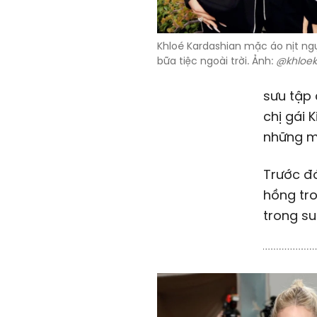
Khloé Kardashian mặc áo nịt ng
bữa tiệc ngoài trời. Ảnh:
@khloek
sưu tập
chị gái 
những mó
Trước đó
hồng tro
trong su