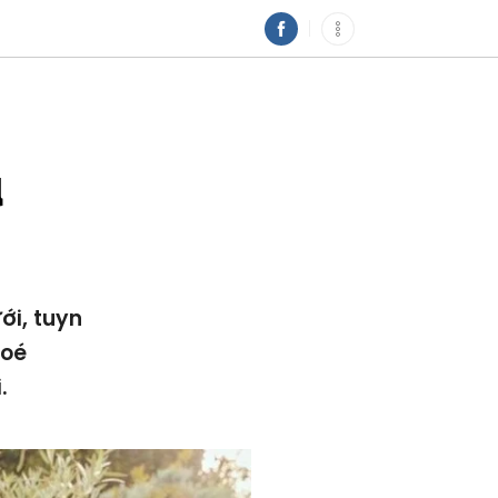
u
ới, tuyn
loé
.