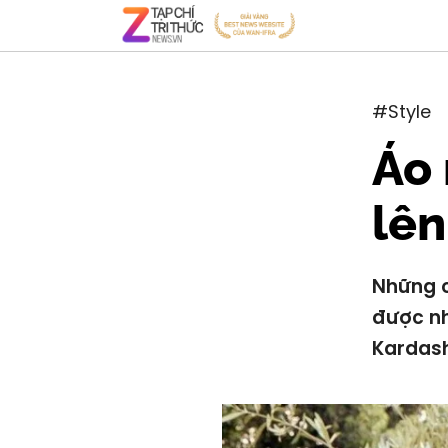
#Style
Áo 
lên
Những c
được nh
Kardash