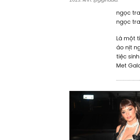
2023. Ảnh:
@gigihadid.
ngọc tra
ngọc tra
Là một t
áo nịt n
tiệc sin
Met Gala