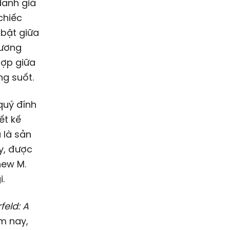
 danh giá
chiếc
 bật giữa
hương
hợp giữa
ng suốt.
 quý đính
ết kế
 là sản
y, được
hew M.
i.
feld: A
m nay,