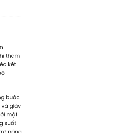
ện
hi tham
léo kết
bộ
ng buộc
 và giày
cởi một
ng suốt
 trợ nâng