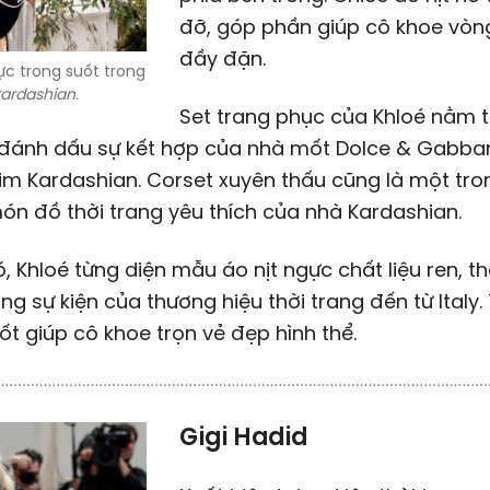
đỡ, góp phần giúp cô khoe vò
đầy đặn.
ực trong suốt trong
ardashian.
Set trang phục của Khloé nằm 
 đánh dấu sự kết hợp của nhà mốt Dolce & Gabba
Kim Kardashian. Corset xuyên thấu cũng là một tro
n đồ thời trang yêu thích của nhà Kardashian.
, Khloé từng diện mẫu áo nịt ngực chất liệu ren, t
ng sự kiện của thương hiệu thời trang đến từ Italy. 
ốt giúp cô khoe trọn vẻ đẹp hình thể.
Gigi Hadid