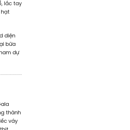
 lắc tay
 hạt
d diện
ại bữa
 tham dự
Gala
ng thành
iếc váy
hịt.