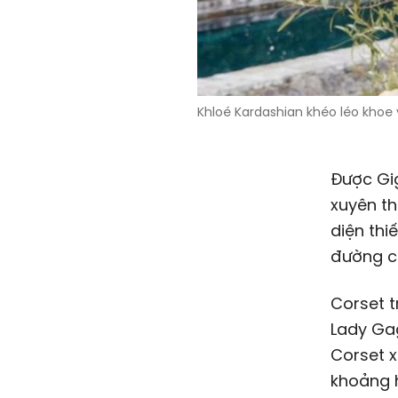
Khloé Kardashian khéo léo khoe 
Được Gig
xuyên th
diện thi
đường c
Corset 
Lady Gag
Corset x
khoảng h