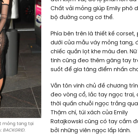
Chất vải mỏng giúp Emily phô d
bộ đường cong cơ thể.
Phía bên trên là thiết kế corset,
dưới của mẫu váy mỏng tang, đ
chiếc quần lọt khe màu đen. Nữ
tinh cũng đeo thêm găng tay t
suốt để gia tăng điểm nhấn ch
Vẫn tôn vinh chủ đề chương trìn
đeo vòng cổ, lắc tay ngọc trai,
thời quấn chuỗi ngọc trắng qu
Thậm chí, túi xách của Emily
Ratajkowski cũng có tay cầm đ
et mỏng tang tại
bởi những viên ngọc lấp lánh.
h:
BACKGRID.