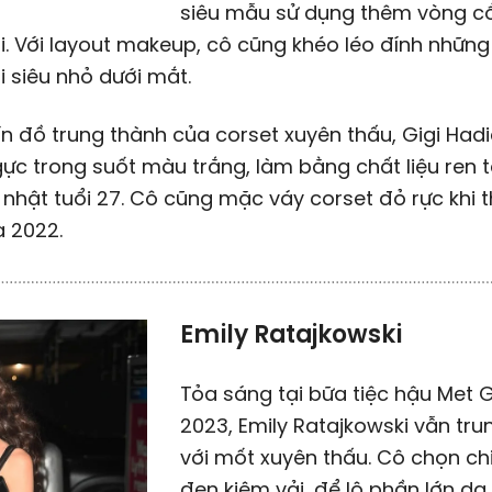
siêu mẫu sử dụng thêm vòng cổ,
i. Với layout makeup, cô cũng khéo léo đính những
i siêu nhỏ dưới mắt.
ín đồ trung thành của corset xuyên thấu, Gigi Hadi
gực trong suốt màu trắng, làm bằng chất liệu ren t
h nhật tuổi 27. Cô cũng mặc váy corset đỏ rực khi
 2022.
Emily Ratajkowski
Tỏa sáng tại bữa tiệc hậu Met 
2023, Emily Ratajkowski vẫn tru
với mốt xuyên thấu. Cô chọn ch
đen kiệm vải, để lộ phần lớn da t