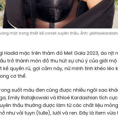
vòng một trong thiết kế corset xuyên thấu. Ảnh:
@khloekardash
i Hadid mặc trên thảm đỏ Met Gala 2023, áo nịt 
ấu trở thành món đồ thu hút sự chú ý của giới mộ 
ết kế quyến rũ, gợi cảm này, nữ minh tinh khéo léo 
ong cơ thể.
trong suốt màu đen cũng được nhiều ngôi sao khá
a, Emily Ratajkowski và Khloé Kardashian tích cực 
uyên thấu thường được làm từ các chất liệu mỏng
ở như vải tuyn (tulle), lưới và ren. Đây là item vừa 