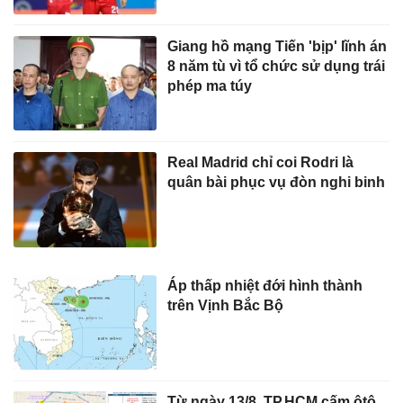
Giang hồ mạng Tiến 'bịp' lĩnh án
8 năm tù vì tổ chức sử dụng trái
phép ma túy
Real Madrid chỉ coi Rodri là
quân bài phục vụ đòn nghi binh
Áp thấp nhiệt đới hình thành
trên Vịnh Bắc Bộ
Từ ngày 13/8, TP.HCM cấm ôtô