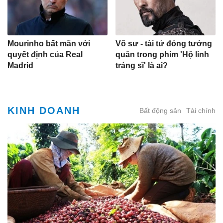
Mourinho bất mãn với
Võ sư - tài tử đóng tướng
quyết định của Real
quân trong phim 'Hộ linh
Madrid
tráng sĩ' là ai?
KINH DOANH
Bất động sản
Tài chính