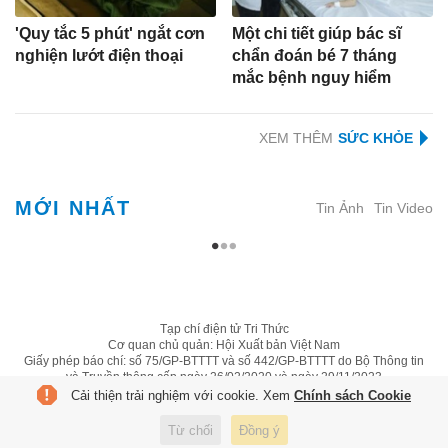
'Quy tắc 5 phút' ngắt cơn
Một chi tiết giúp bác sĩ
nghiện lướt điện thoại
chẩn đoán bé 7 tháng
mắc bệnh nguy hiểm
XEM THÊM
MỚI NHẤT
Tin Ảnh
Tin Video
Tạp chí điện tử Tri Thức
Cơ quan chủ quản: Hội Xuất bản Việt Nam
Giấy phép báo chí: số 75/GP-BTTTT và số 442/GP-BTTTT do Bộ Thông tin
và Truyền thông cấp ngày 26/02/2020 và ngày 29/11/2023
Tổng biên tập: Lâm Quang Hiếu
Cải thiện trải nghiệm với cookie. Xem
Chính sách Cookie
Trụ sở: Tầng 10, D29 Phạm Văn Bạch, phường Cầu Giấy, Hà Nội
HOTLINE:
0931.222.666
Từ chối
Đồng ý
toasoan@znews.vn