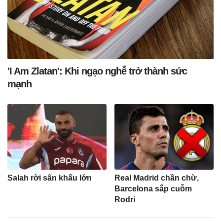
'I Am Zlatan': Khi ngạo nghễ trở thành sức
mạnh
Salah rời sân khấu lớn
Real Madrid chần chừ,
Barcelona sắp cuỗm
Rodri