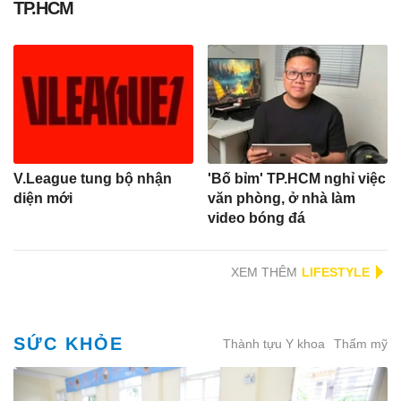
TP.HCM
V.League tung bộ nhận
'Bố bỉm' TP.HCM nghỉ việc
diện mới
văn phòng, ở nhà làm
video bóng đá
XEM THÊM
SỨC KHỎE
Thành tựu Y khoa
Thẩm mỹ