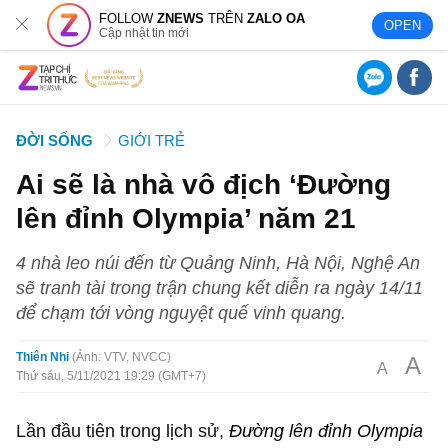
FOLLOW
ZNEWS
TRÊN
ZALO OA
OPEN
Cập nhật tin mới
ĐỜI SỐNG
GIỚI TRẺ
Ai sẽ là nhà vô địch ‘Đường
lên đỉnh Olympia’ năm 21
4 nhà leo núi đến từ Quảng Ninh, Hà Nội, Nghệ An
sẽ tranh tài trong trận chung kết diễn ra ngày 14/11
để chạm tới vòng nguyệt quế vinh quang.
Thiên Nhi
Ảnh: VTV, NVCC
A
A
Thứ sáu, 5/11/2021 19:29 (GMT+7)
Lần đầu tiên trong lịch sử,
Đường lên đỉnh Olympia