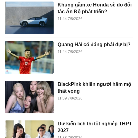
Khung gầm xe Honda sẽ do đối
tác Ấn Độ phát triển?
11:44 7/8/2026
Quang Hải có đáng phải dự bị?
11:44 7/8/2026
BlackPink khiến người hâm mộ
thất vọng
11:39 7/8/2026
Dự kiến lịch thi tốt nghiệp THPT
2027
11:38 7/8/2026