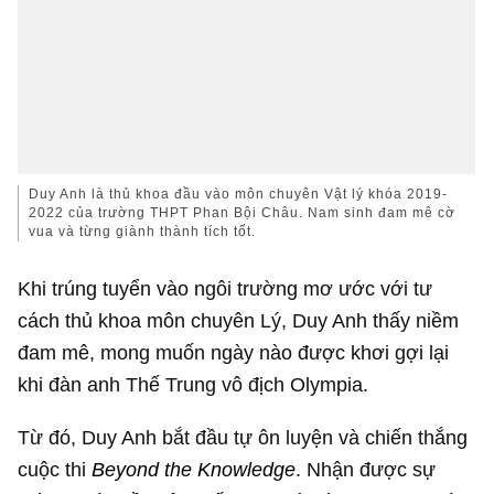
Duy Anh là thủ khoa đầu vào môn chuyên Vật lý khóa 2019-
2022 của trường THPT Phan Bội Châu. Nam sinh đam mê cờ
vua và từng giành thành tích tốt.
Khi trúng tuyển vào ngôi trường mơ ước với tư
cách thủ khoa môn chuyên Lý, Duy Anh thấy niềm
đam mê, mong muốn ngày nào được khơi gợi lại
khi đàn anh Thế Trung vô địch Olympia.
Từ đó, Duy Anh bắt đầu tự ôn luyện và chiến thắng
cuộc thi
Beyond the Knowledge
. Nhận được sự
giúp đỡ từ thầy cô, Thế Trung và các anh, chị khóa
trước, cậu có cơ hội hoàn thiện các lỗ hổng kiến
thức, trở thành học sinh thứ hai mang cầu truyền
hình về trường.