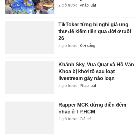
26
2 giờ trước
Đời sống
Khánh Sky, Vua Quạt và Hồ Văn
Khoa bị khởi tố sau loạt
livestream gây náo loạn
2 giờ trước
Pháp luật
Rapper MCK dừng diễn đêm
nhạc ở TP.HCM
2 giờ trước
Giải trí
Tuyển Việt Nam 1-0 Campuchia:
Xuân Son vào sân
2 giờ trước
Thể thao