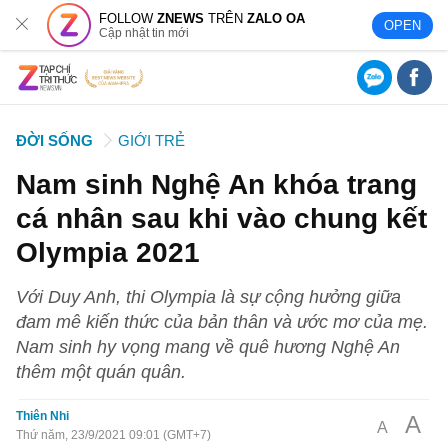
FOLLOW
ZNEWS
TRÊN
ZALO OA
OPEN
Cập nhật tin mới
ĐỜI SỐNG
GIỚI TRẺ
Nam sinh Nghệ An khóa trang
cá nhân sau khi vào chung kết
Olympia 2021
Với Duy Anh, thi Olympia là sự cộng hưởng giữa
đam mê kiến thức của bản thân và ước mơ của mẹ.
Nam sinh hy vọng mang về quê hương Nghệ An
thêm một quán quân.
Thiên Nhi
A
A
Thứ năm, 23/9/2021 09:01 (GMT+7)