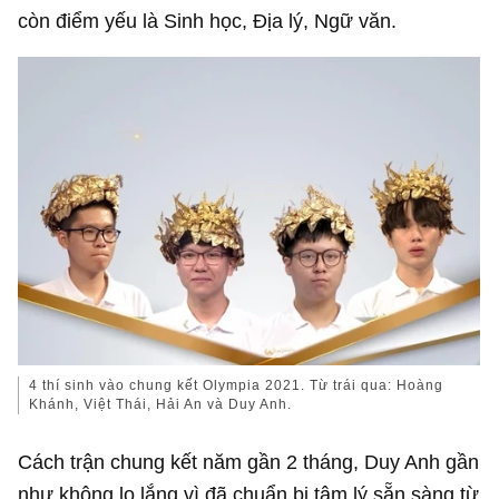
4 thí sinh vào chung kết Olympia 2021. Từ trái qua: Hoàng
Khánh, Việt Thái, Hải An và Duy Anh.
Cách trận chung kết năm gần 2 tháng, Duy Anh gần
như không lo lắng vì đã chuẩn bị tâm lý sẵn sàng từ
vòng quý. Mục tiêu của cậu là thi đấu hết mình, lan
tỏa tính cách của học sinh trường Phan và không
đặt áp lực thành tích.