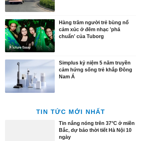
chuẩn' của Tuborg
Simplus kỷ niệm 5 năm truyền
cảm hứng sống trẻ khắp Đông
Nam Á
TIN TỨC MỚI NHẤT
Tin nắng nóng trên 37°C ở miền
Bắc, dự báo thời tiết Hà Nội 10
ngày
21:16 7/8/2026
Trấn Thành có chiêu gì mới sau
'Thỏ ơi'?