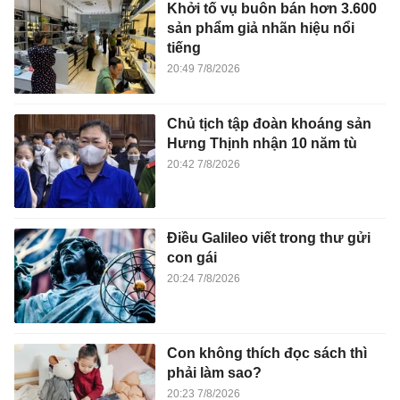
Chủ tịch tập đoàn khoáng sản
Hưng Thịnh nhận 10 năm tù
20:42 7/8/2026
Điều Galileo viết trong thư gửi
con gái
20:24 7/8/2026
Con không thích đọc sách thì
phải làm sao?
20:23 7/8/2026
Vì sao hôn nhân hạnh phúc vẫn
ngoại tình?