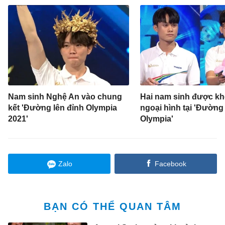
Nam sinh Nghệ An vào chung
Hai nam sinh được kh
kết 'Đường lên đỉnh Olympia
ngoại hình tại 'Đường
2021'
Olympia'
Zalo
Facebook
BẠN CÓ THỂ QUAN TÂM
Aperol Spritz mở ra khoảnh
khắc thư giãn chuẩn Italy cho
người trẻ