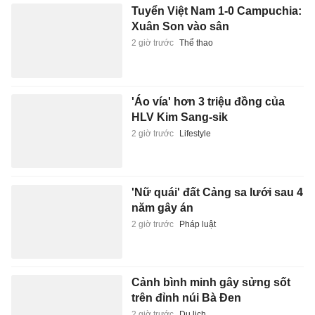
'Áo vía' hơn 3 triệu đồng của
HLV Kim Sang-sik
2 giờ trước
Lifestyle
'Nữ quái' đất Cảng sa lưới sau 4
năm gây án
2 giờ trước
Pháp luật
Cảnh bình minh gây sửng sốt
trên đỉnh núi Bà Đen
2 giờ trước
Du lịch
Xe khách chở 18 người lao