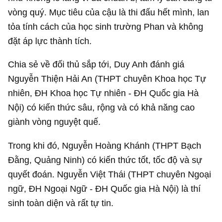
Chia sẻ về đối thủ sắp tới, Duy Anh đánh giá
Nguyễn Thiện Hải An (THPT chuyên Khoa học Tự
nhiên, ĐH Khoa học Tự nhiên - ĐH Quốc gia Hà
Nội) có kiến thức sâu, rộng và có khả năng cao
giành vòng nguyệt quế.
Trong khi đó, Nguyễn Hoàng Khánh (THPT Bạch
Đằng, Quảng Ninh) có kiến thức tốt, tốc độ và sự
quyết đoán. Nguyễn Việt Thái (THPT chuyên Ngoại
ngữ, ĐH Ngoại Ngữ - ĐH Quốc gia Hà Nội) là thí
sinh toàn diện và rất tự tin.
“Các thí sinh bước vào trận chung kết đều hy vọng
mang về cho trường, quê hương một quán quân.
Mặc dù tia hy vọng không lớn, em sẽ bước vào
cuộc thi với tâm thế cháy hết mình để có thể trở