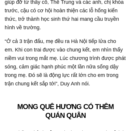
“Ở cả 3 trận đấu, mẹ đều ra Hà Nội tiếp lửa cho
em. Khi con trai được vào chung kết, em nhìn thấy
niềm vui trong mắt mẹ. Lúc chương trình được phát
sóng, cảm giác hạnh phúc một lần nữa sống dậy
trong mẹ. Đó sẽ là động lực rất lớn cho em trong
trận chung kết sắp tới”, Duy Anh nói.
MONG QUÊ HƯƠNG CÓ THÊM
QUÁN QUÂN
Sau những thành công tại Olympia, Duy Anh trở lại
là lớp trưởng mẫn cán của lớp 12 chuyên Lý. Vì
dịch bệnh, cậu hiện học online, không được gặp
các bạn.