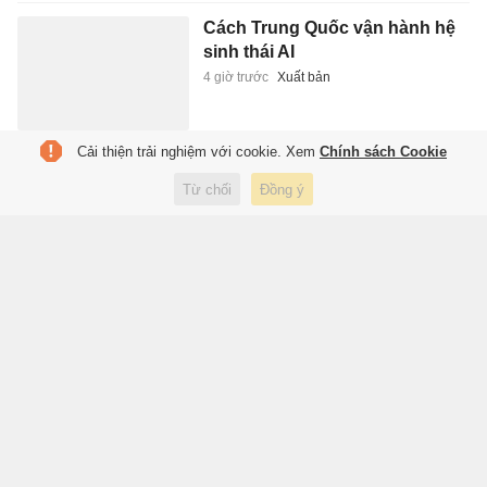
Chàng trai Việt lén bố mẹ học
múa thành giáo viên vũ đạo ở
Trung Quốc
4 giờ trước
Đời sống
Cải thiện trải nghiệm với cookie. Xem
Chính sách Cookie
Từ chối
Đồng ý
Barcelona lấy đâu 185 triệu euro
mua Rodri?
4 giờ trước
Thể thao
Cận cảnh BMW X1 - SAV
hạng sang cỡ nhỏ giá gần 1,7 tỷ
đồng
4 giờ trước
Xe
Lãi suất tăng cao, doanh nghiệp