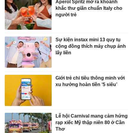
Sự kiện instax mini 13 quy tụ
cộng đồng thích máy chụp ảnh
lấy liền
Giới trẻ chi tiêu thông minh với
xu hướng hoàn tiền ‘5 siêu’
Lễ hội Carnival mang cảm hứng
rạp xiếc Mỹ thập niên 80 ở Cần
Thơ
Hàng trăm người trẻ bùng nổ
cảm xúc ở đêm nhạc 'phá