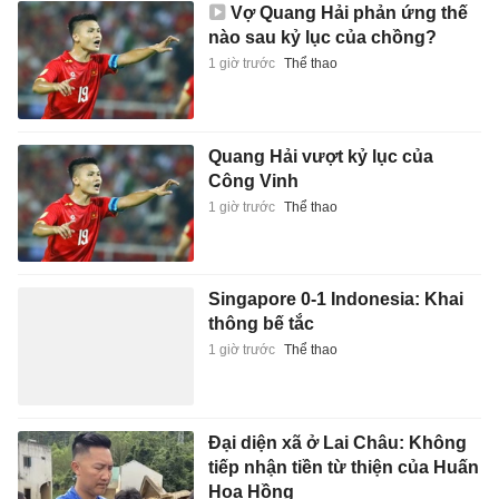
Quang Hải vượt kỷ lục của
Công Vinh
1 giờ trước
Thể thao
Singapore 0-1 Indonesia: Khai
thông bế tắc
1 giờ trước
Thể thao
Đại diện xã ở Lai Châu: Không
tiếp nhận tiền từ thiện của Huấn
Hoa Hồng
2 giờ trước
Pháp luật
TikToker từng bị nghi giả ung
thư để kiếm tiền qua đời ở tuổi