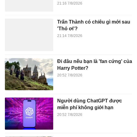
21:14 7/8/2026
Đi đâu nếu bạn là 'fan cứng' của
Harry Potter?
20:52 7/8/2026
Người dùng ChatGPT được
miễn phí không giới hạn
20:52 7/8/2026
Khởi tố vụ buôn bán hơn 3.600
sản phẩm giả nhãn hiệu nổi
tiếng
20:49 7/8/2026