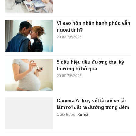
20:03 7/8/2026
5 dấu hiệu tiểu đường thai kỳ
thường bị bỏ qua
20:00 7/8/2026
Camera AI truy vết tài xế xe tải
làm rơi đất ra đường trong đêm
1 giờ trước
Xã hội
Vợ Quang Hải phản ứng thế
nào sau kỷ lục của chồng?
1 giờ trước
Thể thao