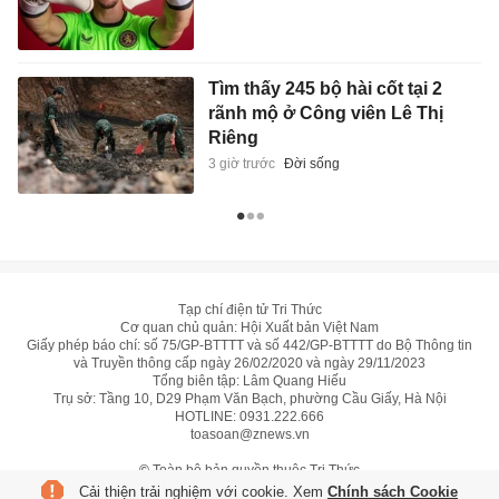
Tìm thấy 245 bộ hài cốt tại 2
rãnh mộ ở Công viên Lê Thị
Riêng
3 giờ trước
Đời sống
Tạp chí điện tử Tri Thức
Cơ quan chủ quản: Hội Xuất bản Việt Nam
Giấy phép báo chí: số 75/GP-BTTTT và số 442/GP-BTTTT do Bộ Thông tin
và Truyền thông cấp ngày 26/02/2020 và ngày 29/11/2023
Tổng biên tập: Lâm Quang Hiếu
Trụ sở: Tầng 10, D29 Phạm Văn Bạch, phường Cầu Giấy, Hà Nội
HOTLINE:
0931.222.666
toasoan@znews.vn
©
Toàn bộ bản quyền thuộc Tri Thức
Cải thiện trải nghiệm với cookie. Xem
Chính sách Cookie