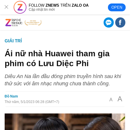
FOLLOW
ZNEWS
TRÊN
ZALO OA
OPEN
Cập nhật tin mới
GIẢI TRÍ
Ái nữ nhà Huawei tham gia
phim có Lưu Diệc Phi
Diêu An Na lần đầu đóng phim truyền hình sau khi
thử sức với âm nhạc nhưng chưa thành công.
Đồ Nam
A
A
Thứ năm, 5/1/2023 06:28 (GMT+7)