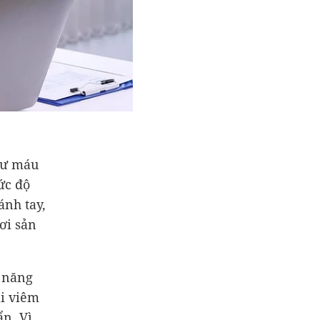
hư máu
ức độ
ánh tay,
ơi sản
 năng
ài viêm
ẩn. Vì