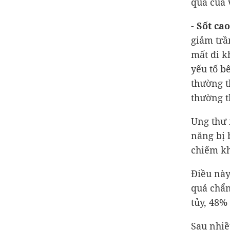
quả của 
-
Sốt ca
giảm trầ
mất đi k
yếu tố b
thường t
thường t
Ung thư 
năng bị 
chiếm kh
Điều này
quả chẩn
tủy, 48%
Sau nhiề