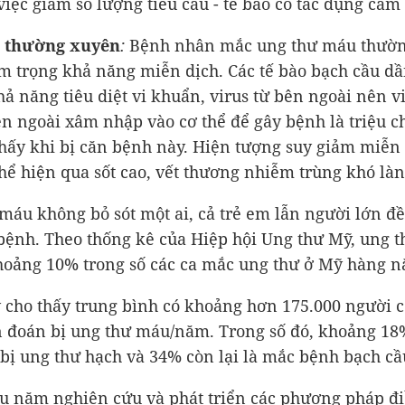
việc giảm số lượng tiểu cầu - tế bào có tác dụng cầm
o thường xuyên
:
Bệnh nhân mắc ung thư máu thườn
m trọng khả năng miễn dịch. Các tế bào bạch cầu d
hả năng tiêu diệt vi khuẩn, virus từ bên ngoài nên vi
ên ngoài xâm nhập vào cơ thể để gây bệnh là triệu 
hấy khi bị căn bệnh này. Hiện tượng suy giảm miễn
hể hiện qua sốt cao, vết thương nhiễm trùng khó làn
máu không bỏ sót một ai, cả trẻ em lẫn người lớn đ
bệnh. Theo thống kê của Hiệp hội Ung thư Mỹ, ung 
oảng 10% trong số các ca mắc ung thư ở Mỹ hàng n
 cho thấy trung bình có khoảng hơn 175.000 người c
 đoán bị ung thư máu/năm. Trong số đó, khoảng 18%
 bị ung thư hạch và 34% còn lại là mắc bệnh bạch cầ
u năm nghiên cứu và phát triển các phương pháp điề