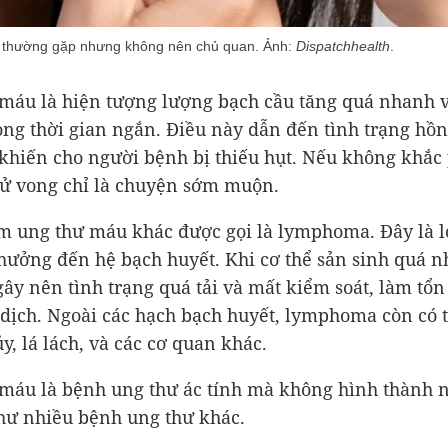
 thường gặp nhưng không nên chủ quan. Ảnh:
Dispatchhealth
.
máu là hiện tượng lượng bạch cầu tăng quá nhanh 
ong thời gian ngắn. Điều này dẫn đến tình trạng hồn
khiến cho người bệnh bị thiếu hụt. Nếu không khắc
tử vong chỉ là chuyện sớm muộn.
 ung thư máu khác được gọi là lymphoma. Đây là l
hưởng đến hệ bạch huyết. Khi cơ thể sản sinh quá n
ây nên tình trạng quá tải và mất kiểm soát, làm tổ
dịch. Ngoài các hạch bạch huyết, lymphoma còn có 
ủy, lá lách, và các cơ quan khác.
máu là bệnh ung thư ác tính mà không hình thành 
hư nhiều bệnh ung thư khác.