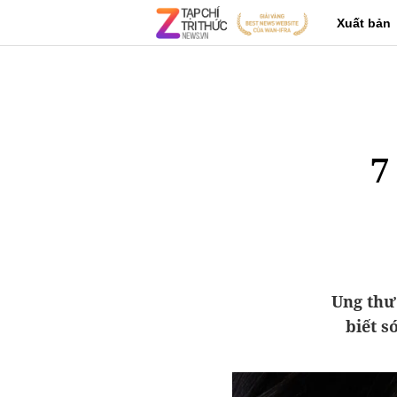
Xuất bản
7
Ung thư
biết s