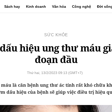
Sách hay
Kinh doanh
Văn hóa
Công nghệ
Đời sốn
SỨC KHỎE
 dấu hiệu ung thư máu gi
đoạn đầu
Thứ hai, 13/2/2023 09:13 (GMT+7)
 máu là căn bệnh ung thư ác tính rất khó chữa kh
ớm dấu hiệu của bệnh sẽ giúp việc điều trị hiệu q