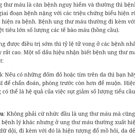
 thư máu là căn bệnh nguy hiểm và thường thì bệ
 giai đoạn bệnh nặng với các triệu chứng biểu hiện r
 hiện ra bệnh. Bệnh ung thư máu thường đi kèm với
iệt tiêu lớn số lượng các tế bào máu (hồng cầu).
g được điều trị sớm thì tỷ lệ tử vong ở các bệnh n
 rất cao. Một số dấu hiệu nhận biết bệnh ung thư 
t:
ỏ
:
Nếu có những đốm đỏ hoặc tím trên da thì bạn hã
sĩ để chẩn đoán, phòng trước còn hơn để muộn. Hiệ
 có thể là hệ quả của việc sụt giảm số lượng tiểu cầu
ầu
:
Không phải cứ nhức đầu là ung thư máu mà cũng 
 bệnh lý khác nhưng ở ung thư máu thường xuất hi
dữ dội, đi kèm với đó là hiện tượng đổ mồ hôi, da d