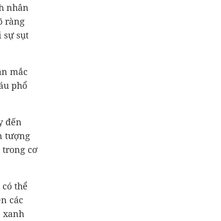
nh nhân
õ ràng
 sự sụt
hân mắc
máu phổ
y đến
n tượng
 trong cơ
có thể
ện các
ẻ xanh