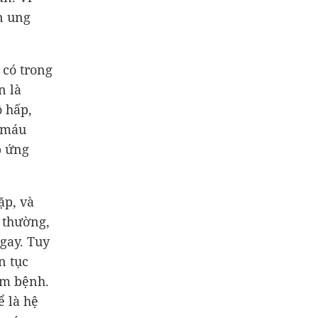
n ung
có trong
n là
ô hấp,
u máu
p ứng
ặp, và
 thường,
gay. Tuy
n tục
ám bệnh.
ể là hệ