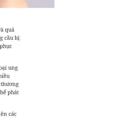
và quá
g cầu bị
 phục
oại ung
hiều
n thương
thể phát
nên các