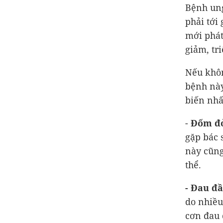
Bệnh ung
phải tới
mới phát
giảm, tr
Nếu khôn
bệnh này
biến nhấ
-
Đốm đ
gặp bác 
này cũng
thể.
- Đau đ
do nhiều
cơn đau 