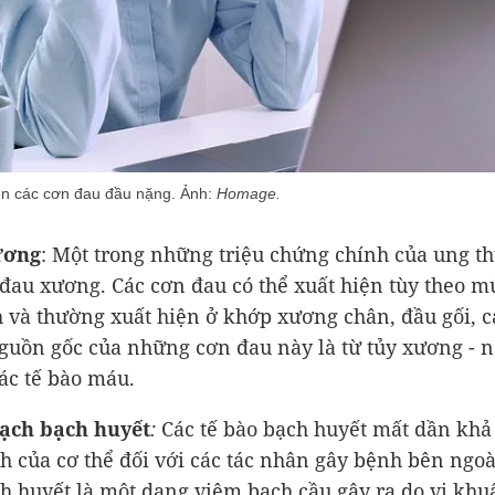
ện các cơn đau đầu nặng. Ảnh:
Homage.
ương
: Một trong những triệu chứng chính của ung t
 đau xương. Các cơn đau có thể xuất hiện tùy theo m
 và thường xuất hiện ở khớp xương chân, đầu gối, c
uồn gốc của những cơn đau này là từ tủy xương - n
các tế bào máu.
ạch bạch huyết
:
Các tế bào bạch huyết mất dần khả
h của cơ thể đối với các tác nhân gây bệnh bên ngo
h huyết là một dạng viêm bạch cầu gây ra do vi khu