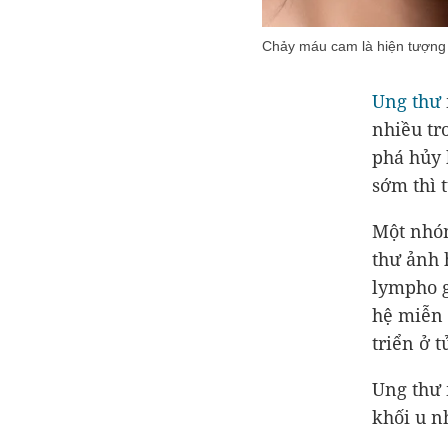
Chảy máu cam là hiện tượng
Ung thư
nhiều tr
phá hủy 
sớm thì 
Một nhóm
thư ảnh 
lympho g
hệ miễn 
triển ở t
Ung thư 
khối u n