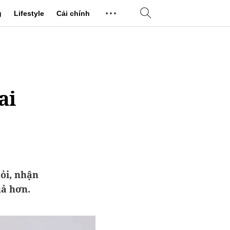
g
Lifestyle
Cải chính
ai
ỏi, nhận
uả hơn.