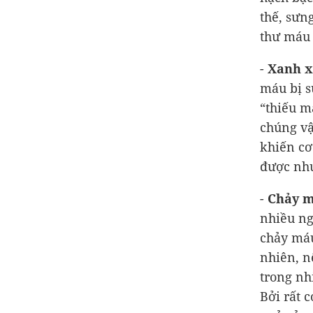
thế, sưn
thư máu 
-
Xanh x
máu bị s
“thiếu m
chúng vậ
khiến cơ
được nhu
-
Chảy m
nhiều ng
chảy máu
nhiên, n
trong nh
Bởi rất 