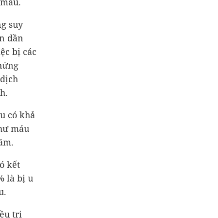
 máu.
g suy
ần dần
ệc bị các
chứng
 dịch
h.
ều có khả
thư máu
ăm.
ó kết
 là bị u
u.
u trị