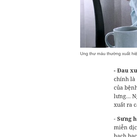
Ung thư máu thường xuất hi
-
Đau x
chính là
của bệnh
lưng… Ng
xuất ra 
-
Sưng h
miễn dịc
hạch bạc