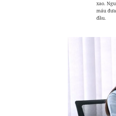
xao. Ngu
máu đưa 
đầu.