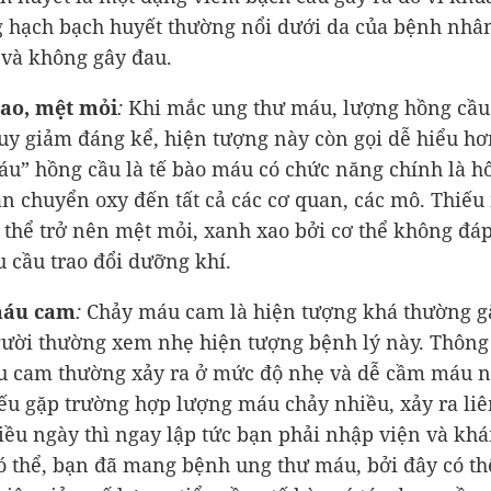
g hạch bạch huyết thường nổi dưới da của bệnh nhâ
và không gây đau.
ao, mệt mỏi
:
Khi mắc ung thư máu, lượng hồng cầu 
uy giảm đáng kể, hiện tượng này còn gọi dễ hiểu hơ
áu” hồng cầu là tế bào máu có chức năng chính là h
n chuyển oxy đến tất cả các cơ quan, các mô. Thiế
 thể trở nên mệt mỏi, xanh xao bởi cơ thể không đá
 cầu trao đổi dưỡng khí.
áu cam
:
Chảy máu cam là hiện tượng khá thường g
ười thường xem nhẹ hiện tượng bệnh lý này. Thông
 cam thường xảy ra ở mức độ nhẹ và dễ cầm máu n
ếu gặp trường hợp lượng máu chảy nhiều, xảy ra liê
iều ngày thì ngay lập tức bạn phải nhập viện và kh
có thể, bạn đã mang bệnh ung thư máu, bởi đây có th