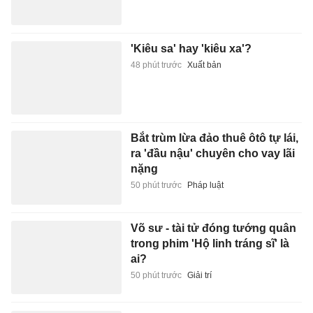
'Kiêu sa' hay 'kiêu xa'?
48 phút trước
Xuất bản
Bắt trùm lừa đảo thuê ôtô tự lái,
ra 'đầu nậu' chuyên cho vay lãi
nặng
50 phút trước
Pháp luật
Võ sư - tài tử đóng tướng quân
trong phim 'Hộ linh tráng sĩ' là
ai?
50 phút trước
Giải trí