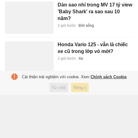
Dàn sao nhí trong MV 17 tỷ view
'Baby Shark' ra sao sau 10
năm?
2 giờ trước
Đời sống
Honda Vario 125 - vẫn là chiếc
xe cũ trong lớp vỏ mới?
2 giờ trước
Xe
Cải thiện trải nghiệm với cookie. Xem
Chính sách Cookie
Bảng xếp hạng tập đoàn xe
Từ chối
Đồng ý
toàn cầu, thêm 3 cái tên mới
2 giờ trước
Xe
Cái bẫy chờ Indonesia trước
Singapore
2 giờ trước
Thể thao