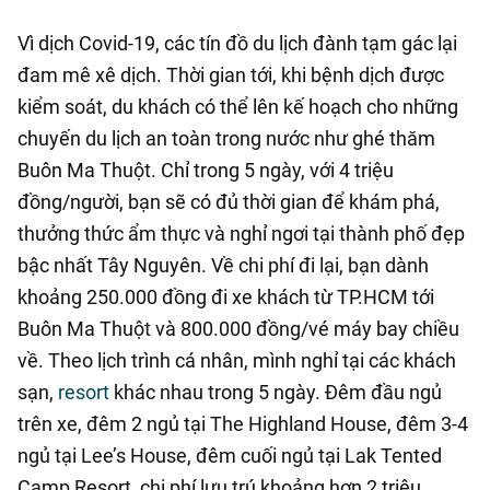
Vì dịch Covid-19, các tín đồ du lịch đành tạm gác lại
đam mê xê dịch. Thời gian tới, khi bệnh dịch được
kiểm soát, du khách có thể lên kế hoạch cho những
chuyến du lịch an toàn trong nước như ghé thăm
Buôn Ma Thuột. Chỉ trong 5 ngày, với 4 triệu
đồng/người, bạn sẽ có đủ thời gian để khám phá,
thưởng thức ẩm thực và nghỉ ngơi tại thành phố đẹp
bậc nhất Tây Nguyên. Về chi phí đi lại, bạn dành
khoảng 250.000 đồng đi xe khách từ TP.HCM tới
Buôn Ma Thuột và 800.000 đồng/vé máy bay chiều
về. Theo lịch trình cá nhân, mình nghỉ tại các khách
sạn,
resort
khác nhau trong 5 ngày. Đêm đầu ngủ
trên xe, đêm 2 ngủ tại The Highland House, đêm 3-4
ngủ tại Lee’s House, đêm cuối ngủ tại Lak Tented
Camp Resort, chi phí lưu trú khoảng hơn 2 triệu