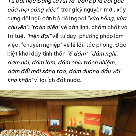
Từ bài học Đảng ta rút ra "cán bộ là cái gốc
của mọi công việc",
trong kỷ nguyên mới, xây
dựng đội ngũ cán bộ đối ngoại
"vừa hồng, vừa
chuyên":
"toàn diện"
về bản lĩnh, phẩm chất và
trí tuệ,
"hiện đại"
về tư duy, phương pháp làm
việc, "chuyên nghiệp" về lề lối, tác phong. Đặc
biệt khơi dậy tinh thần
"6 dám"
:
"dám nghĩ,
dám nói, dám làm, dám chịu trách nhiệm,
dám đổi mới sáng tạo, dám đương đầu với
khó khăn"
vì lợi ích đất nước.