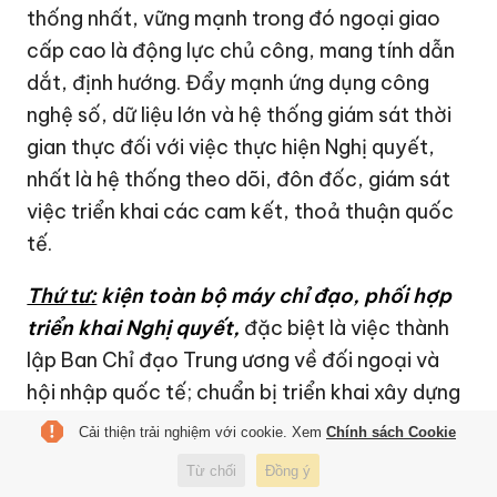
thống nhất, vững mạnh trong đó ngoại giao
cấp cao là động lực chủ công, mang tính dẫn
dắt, định hướng. Đẩy mạnh ứng dụng công
nghệ số, dữ liệu lớn và hệ thống giám sát thời
gian thực đối với việc thực hiện Nghị quyết,
nhất là hệ thống theo dõi, đôn đốc, giám sát
việc triển khai các cam kết, thoả thuận quốc
tế.
Thứ tư:
kiện toàn bộ máy chỉ đạo, phối hợp
triển khai Nghị quyết
,
đặc biệt là việc thành
lập Ban Chỉ đạo Trung ương về đối ngoại và
hội nhập quốc tế; chuẩn bị triển khai xây dựng
Chiến lược đối ngoại toàn diện ở tầm cao mới.
Cải thiện trải nghiệm với cookie. Xem
Chính sách Cookie
Đồng thời xây dựng đội ngũ cán bộ đối ngoại
Từ chối
Đồng ý
có năng lực tổ chức thực thi, dám nghĩ, dám