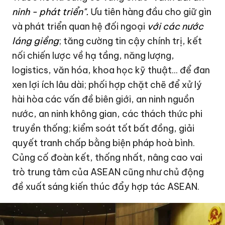
ninh - phát triển".
Ưu tiên hàng đầu cho giữ gìn
và phát triển quan hệ đối ngoại
với các nước
láng giềng
; tăng cường tin cậy chính trị, kết
nối chiến lược về hạ tầng, năng lượng,
logistics, văn hóa, khoa học kỹ thuật... để đan
xen lợi ích lâu dài; phối hợp chặt chẽ để xử lý
hài hòa các vấn đề biên giới, an ninh nguồn
nước, an ninh không gian, các thách thức phi
truyền thống; kiểm soát tốt bất đồng, giải
quyết tranh chấp bằng biện pháp hoà bình.
Củng cố đoàn kết, thống nhất, nâng cao vai
trò trung tâm của ASEAN cũng như chủ động
đề xuất sáng kiến thúc đẩy hợp tác ASEAN.