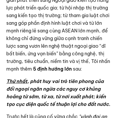
gian phát triển sang Ngoại giao kiến tạo năng
lực phát triển quốc gia; từ hội nhập thị trường
sang kiến tạo thị trường; từ tham gia luật chơi
sang góp phần định hình luật chơi và từ lớn
mạnh riêng lẻ sang cùng ASEAN lớn mạnh, để
không chỉ đứng vững giữa cạnh tranh chiến
lược sang vươn lên nghệ thuật ngoại giao “dĩ
bất biến, ứng vạn biến” bằng công nghệ, thị
trường, tiêu chuẩn, niềm tin và vị thế, Tôi nhấn
mạnh thêm
5 định hướng lớn
sau:
Thứ nhất
, phát huy vai trò tiên phong của
đối ngoại ngăn ngừa các nguy cơ khủng
hoảng từ sớm, từ xa
, từ nơi xuất phát
; kiến
tạo cục diện quốc tế thuận lợi cho đất nước.
Trước hết là củng cố vững chắc
"vành đai an