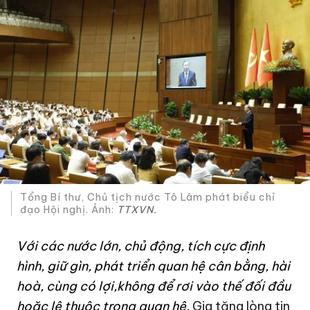
Tổng Bí thư, Chủ tịch nước Tô Lâm phát biểu chỉ
đạo Hội nghị. Ảnh:
TTXVN.
Với các nước lớn, chủ động, tích cực định
hình,
giữ gìn, phát triển
quan hệ cân bằng, hài
hoà,
cùng có lợi,
không để rơi vào thế đối đầu
hoặc lệ thuộc trong quan hệ.
Gia tăng lòng tin