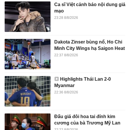
Ca sĩ Việt cảnh báo nội dung giả
mạo
23:28 8/8/2026
Dakota Zinser bùng nổ, Ho Chi
Minh City Wings hạ Saigon Heat
22:37 8/8/2026
Highlights Thái Lan 2-0
Myanmar
22:36 8/8/2026
Đấu giá đôi hoa tai đính kim
cương của bà Trương Mỹ Lan
22:22 8/8/2026