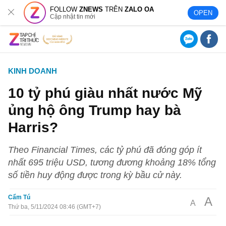
FOLLOW
ZNEWS
TRÊN
ZALO OA
OPEN
Cập nhật tin mới
KINH DOANH
10 tỷ phú giàu nhất nước Mỹ
ủng hộ ông Trump hay bà
Harris?
Theo Financial Times, các tỷ phú đã đóng góp ít
nhất 695 triệu USD, tương đương khoảng 18% tổng
số tiền huy động được trong kỳ bầu cử này.
Cẩm Tú
A
A
Thứ ba, 5/11/2024 08:46 (GMT+7)