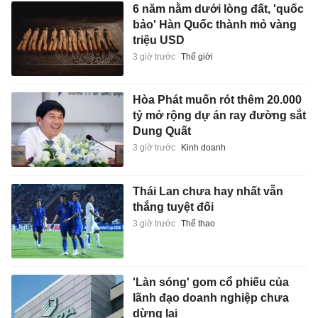
6 năm nằm dưới lòng đất, 'quốc
bảo' Hàn Quốc thành mỏ vàng
triệu USD
3 giờ trước
Thế giới
Hòa Phát muốn rót thêm 20.000
tỷ mở rộng dự án ray đường sắt
Dung Quất
3 giờ trước
Kinh doanh
Thái Lan chưa hay nhất vẫn
thắng tuyệt đối
3 giờ trước
Thể thao
'Làn sóng' gom cổ phiếu của
lãnh đạo doanh nghiệp chưa
dừng lại