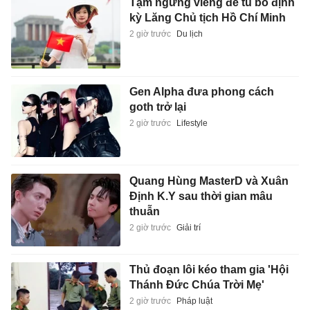
Tạm ngừng viếng để tu bổ định
kỳ Lăng Chủ tịch Hồ Chí Minh
2 giờ trước
Du lịch
Gen Alpha đưa phong cách
goth trở lại
2 giờ trước
Lifestyle
Quang Hùng MasterD và Xuân
Định K.Y sau thời gian mâu
thuẫn
2 giờ trước
Giải trí
Thủ đoạn lôi kéo tham gia 'Hội
Thánh Đức Chúa Trời Mẹ'
2 giờ trước
Pháp luật