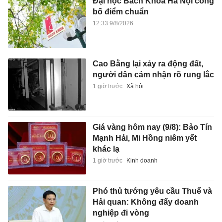
Đại học Bách Khoa Hà Nội công
bố điểm chuẩn
12:33 9/8/2026
Cao Bằng lại xảy ra động đất,
người dân cảm nhận rõ rung lắc
1 giờ trước
Xã hội
Giá vàng hôm nay (9/8): Bảo Tín
Mạnh Hải, Mi Hồng niêm yết
khác lạ
1 giờ trước
Kinh doanh
Phó thủ tướng yêu cầu Thuế và
Hải quan: Không đẩy doanh
nghiệp đi vòng