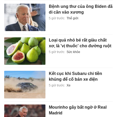
Bệnh ung thư của ông Biden đã
di căn vào xương
5 giờ trước
Thế giới
Loại quả nhỏ bé rất giàu chất
xơ, là 'vị thuốc' cho đường ruột
5 giờ trước
Sức khỏe
Kết cục khi Subaru chi tiền
khủng để cố bán xe điện
5 giờ trước
Xe
Mourinho gây bất ngờ ở Real
Madrid