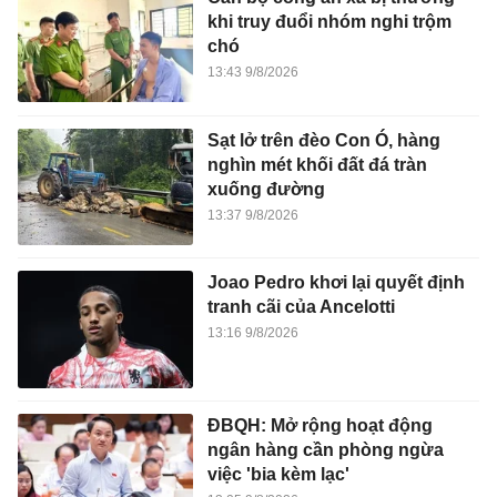
khi truy đuổi nhóm nghi trộm
chó
13:43 9/8/2026
Sạt lở trên đèo Con Ó, hàng
nghìn mét khối đất đá tràn
xuống đường
13:37 9/8/2026
Joao Pedro khơi lại quyết định
tranh cãi của Ancelotti
13:16 9/8/2026
ĐBQH: Mở rộng hoạt động
ngân hàng cần phòng ngừa
việc 'bia kèm lạc'