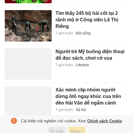
Tìm thấy 245 bộ hài cốt tại 2
rãnh mộ ở Công viên Lê Thị
Riêng
7 giờ trước
Đời sống
Người trẻ Mỹ buông điện thoại
để đọc sách, chơi cờ vua
7 giờ trước
Lifestyle
Xác minh clip nhóm người
dừng ôtô ngay khúc cua trên
đèo Hải Vân để ngắm cảnh
7 giờ trước
Xã hội
Cải thiện trải nghiệm với cookie. Xem
Chính sách Cookie
Ám ảnh tâm lý mang tên ly hôn
Từ chối
Đồng ý