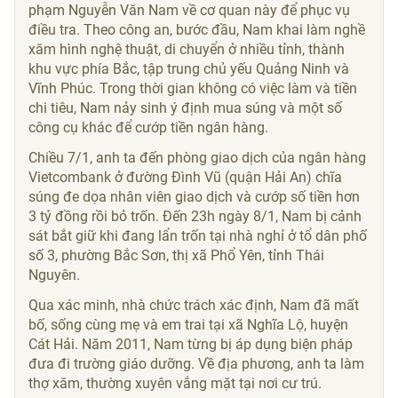
phạm Nguyễn Văn Nam về cơ quan này để phục vụ
điều tra. Theo công an, bước đầu, Nam khai làm nghề
xăm hình nghệ thuật, di chuyển ở nhiều tỉnh, thành
khu vực phía Bắc, tập trung chủ yếu Quảng Ninh và
Vĩnh Phúc. Trong thời gian không có việc làm và tiền
chi tiêu, Nam nảy sinh ý định mua súng và một số
công cụ khác để cướp tiền ngân hàng.
Chiều 7/1, anh ta đến phòng giao dịch của ngân hàng
Vietcombank ở đường Đình Vũ (quận Hải An) chĩa
súng đe dọa nhân viên giao dịch và cướp số tiền hơn
3 tỷ đồng
rồi bỏ trốn. Đến 23h ngày 8/1, Nam bị cảnh
sát bắt giữ khi đang lẩn trốn tại nhà nghỉ ở tổ dân phố
số 3, phường Bắc Sơn, thị xã Phổ Yên, tỉnh Thái
Nguyên.
Qua xác minh, nhà chức trách xác định, Nam đã mất
bố, sống cùng mẹ và em trai tại xã Nghĩa Lộ, huyện
Cát Hải. Năm 2011, Nam từng bị áp dụng biện pháp
đưa đi trường giáo dưỡng. Về địa phương, anh ta làm
thợ xăm, thường xuyên vắng mặt tại nơi cư trú.