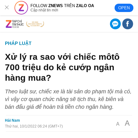
FOLLOW
ZNEWS
TRÊN
ZALO OA
OPEN
Cập nhật tin mới
PHÁP LUẬT
Xử lý ra sao với chiếc môtô
700 triệu do kẻ cướp ngân
hàng mua?
Theo luật sư, chiếc xe là tài sản do phạm tội mà có,
vì vậy cơ quan chức năng sẽ tịch thu, kê biên và
bán đấu giá để hoàn trả tiền cho ngân hàng.
Hải Nam
A
A
Thứ hai, 10/1/2022 06:24 (GMT+7)